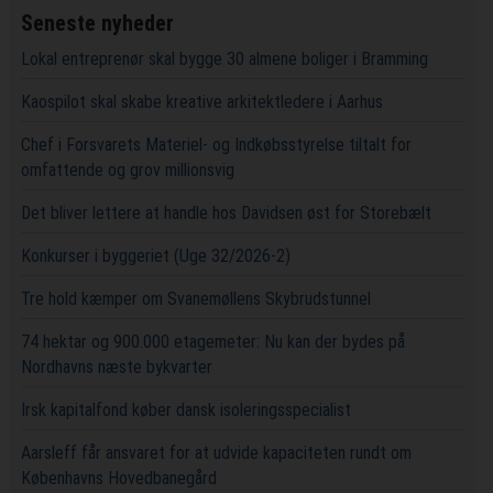
Seneste nyheder
Lokal entreprenør skal bygge 30 almene boliger i Bramming
Kaospilot skal skabe kreative arkitektledere i Aarhus
Chef i Forsvarets Materiel- og Indkøbsstyrelse tiltalt for
omfattende og grov millionsvig
Det bliver lettere at handle hos Davidsen øst for Storebælt
Konkurser i byggeriet (Uge 32/2026-2)
Tre hold kæmper om Svanemøllens Skybrudstunnel
74 hektar og 900.000 etagemeter: Nu kan der bydes på
Nordhavns næste bykvarter
Irsk kapitalfond køber dansk isoleringsspecialist
Aarsleff får ansvaret for at udvide kapaciteten rundt om
Københavns Hovedbanegård