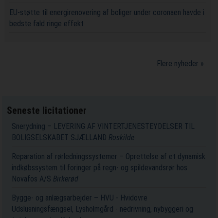
EU-støtte til energirenovering af boliger under coronaen havde i
bedste fald ringe effekt
Flere nyheder »
Seneste licitationer
Snerydning – LEVERING AF VINTERTJENESTEYDELSER TIL
BOLIGSELSKABET SJÆLLAND
Roskilde
Reparation af rørledningssystemer – Oprettelse af et dynamisk
indkøbssystem til foringer på regn- og spildevandsrør hos
Novafos A/S
Birkerød
Bygge- og anlægsarbejder – HVU - Hvidovre
Udslusningsfængsel, Lysholmgård - nedrivning, nybyggeri og