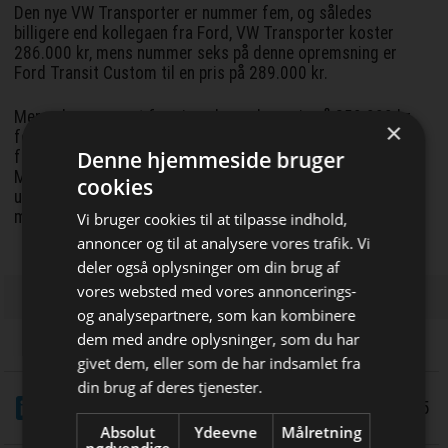
Den nye VW Transporter er nummer fem, og således
billigere end kollegaen fra Ford, VW Transporter koster
286.000 kr, mens nummer seks på denne opremsning er
Ford Transit Custom til en pris på 289.000 kr.
Mercedes er noget for sig selv med en pris på 350.000 kr
×
for en automatgearet Vito, men nok engang, alle priser er
Denne hjemmeside bruger
før rabat, og målt på rabat kan der være mere at hente hos
Mercedes, end der vil være hos Citroen, der er har
cookies
udgangspunkt, der er hele 113.000 kr lavere end Vitos før
moms.
Vi bruger cookies til at tilpasse indhold,
annoncer og til at analysere vores trafik. Vi
deler også oplysninger om din brug af
vores websted med vores annoncerings-
og analysepartnere, som kan kombinere
Bliv opdateret hver dag
dem med andre oplysninger, som du har
givet dem, eller som de har indsamlet fra
Få de vigtigste nyheder om
din brug af deres tjenester.
LinkedIn
Del
byggebranchen
15/5 2025
Absolut
Ydeevne
Målretning
direkte i din indbakke
nødvendige