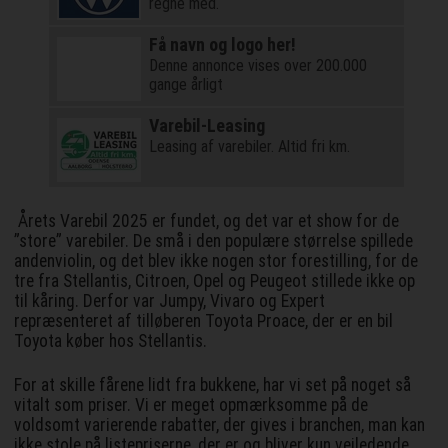
regne med.
Få navn og logo her!
Denne annonce vises over 200.000
gange årligt
Varebil-Leasing
Leasing af varebiler. Altid fri km.
Årets Varebil 2025 er fundet, og det var et show for de
”store” varebiler. De små i den populære størrelse spillede
andenviolin, og det blev ikke nogen stor forestilling, for de
tre fra Stellantis, Citroen, Opel og Peugeot stillede ikke op
til kåring. Derfor var Jumpy, Vivaro og Expert
repræsenteret af tilløberen Toyota Proace, der er en bil
Toyota køber hos Stellantis.
For at skille fårene lidt fra bukkene, har vi set på noget så
vitalt som priser. Vi er meget opmærksomme på de
voldsomt varierende rabatter, der gives i branchen, man kan
ikke stole på listepriserne, der er og bliver kun vejledende,