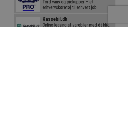
Ford vans og pickupper – et
erhvervskøretøj til ethvert job
Kassebil.dk
Online leasing af varebiler med ét klik.
Toyota Danmark
Få en robust og loyal
samarbejdspartner
Det er en forudsætning for etablering af en
nulemissionszone, at den ikke må skabe uforholdsmæssig
meget mertrafik ved omvejskørsel. Zonen må herudover
heller ikke omfatte det strategiske vejnet, som er de
vigtigste veje, som forbinder landet.
Kommunerne er parate
Muligheden for at indføre nulemissionszoner i byerne har
længe været efterspurgt af kommuner, som vil have
nedbragt luftforeningen lokalt. Flere steder arbejder man
allerede med planer om, hvor de kan indføres eksempelvis i