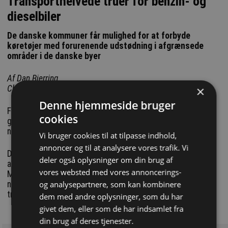
Transporthelvede truer for benzin- og
dieselbiler
De danske kommuner får mulighed for at forbyde
køretøjer med forurenende udstødning i afgrænsede
områder i de danske byer
Af Dan Bjerring
×
Christiansborg
Denne hjemmeside bruger
Folketinget har stemt en ny lov igennem, der fra årsskiftet
cookies
giver landets kommuner mulighed for at indføre
nulemissionszoner.
Vi bruger cookies til at tilpasse indhold,
annoncer og til at analysere vores trafik. Vi
Der findes endnu ikke permanente nulemissionszoner i
deler også oplysninger om din brug af
andre europæiske lande, men det er ifølge miljøminister
vores websted med vores annoncerings-
Magnus Heunicke (S) et ”naturligt skridt” at tage, for at
og analysepartnere, som kan kombinere
nedbringe skadelige partikler i byerne og omstille
transporten til nulemissionskøretøjer.
dem med andre oplysninger, som du har
givet dem, eller som de har indsamlet fra
din brug af deres tjenester.