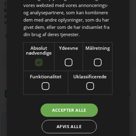
forretning, der kan vokse sammen med markedet og vores
vores websted med vores annoncerings-
kunder. Når vi lykkes med det, følger resultaterne naturligt
og analysepartnere, som kan kombinere
efter. Vi ser ind i en periode med nye muligheder, og dem er
dem med andre oplysninger, som du har
Bliv opdateret hver dag
vi klar til at gribe, siger Lars Christensen.
givet dem, eller som de har indsamlet fra
Få de vigtigste nyheder om
din brug af deres tjenester.
-kis
byggebranchen
Absolut
Ydeevne
Målretning
direkte i din indbakke
nødvendige
Funktionalitet
Uklassificerede
LinkedIn
Del
12/12 2025
Jeg modtager allerede
ACCEPTER ALLE
nyhedsbrevet
Tilmeld nyhedsbrev
AFVIS ALLE
Indtast din e-mail-adresse herunder.