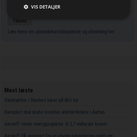
VIS DETALJER
Læs mere om udsendelsestidspunkter og afmelding her
.
Mest læste
Vandværker i Randers kører på lånt tid
Kaospilot skal skabe kreative arkitektledere i Aarhus
Aarsleff vinder energiprojekter til 3,7 milliarder kroner
Aarsleff får ansvaret for at udvide kapaciteten rundt om