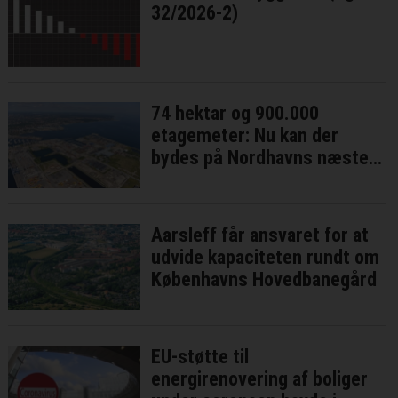
32/2026-2)
74 hektar og 900.000
etagemeter: Nu kan der
bydes på Nordhavns næste
bykvarter
Aarsleff får ansvaret for at
udvide kapaciteten rundt om
Københavns Hovedbanegård
EU-støtte til
energirenovering af boliger