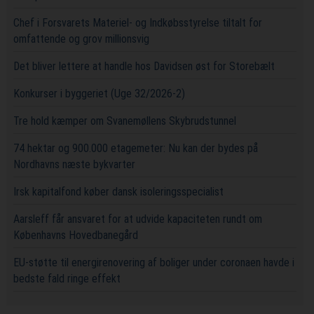
Chef i Forsvarets Materiel- og Indkøbsstyrelse tiltalt for
omfattende og grov millionsvig
Det bliver lettere at handle hos Davidsen øst for Storebælt
Konkurser i byggeriet (Uge 32/2026-2)
Tre hold kæmper om Svanemøllens Skybrudstunnel
74 hektar og 900.000 etagemeter: Nu kan der bydes på
Nordhavns næste bykvarter
Irsk kapitalfond køber dansk isoleringsspecialist
Aarsleff får ansvaret for at udvide kapaciteten rundt om
Københavns Hovedbanegård
EU-støtte til energirenovering af boliger under coronaen havde i
bedste fald ringe effekt