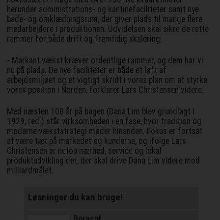
herunder administrations- og kantinefaciliteter samt nye
bade- og omklædningsrum, der giver plads til mange flere
medarbejdere i produktionen. Udvidelsen skal sikre de rette
rammer for både drift og fremtidig skalering.
- Markant vækst kræver ordentlige rammer, og dem har vi
nu på plads. De nye faciliteter er både et løft af
arbejdsmiljøet og et vigtigt skridt i vores plan om at styrke
vores position i Norden, forklarer Lars Christensen videre.
Med næsten 100 år på bagen (Dana Lim blev grundlagt i
1929, red.) står virksomheden i en fase, hvor tradition og
moderne vækststrategi møder hinanden. Fokus er fortsat
at være tæt på markedet og kunderne, og ifølge Lars
Christensen er netop nærhed, service og lokal
produktudvikling det, der skal drive Dana Lim videre mod
milliardmålet.
Løsninger du kan bruge!
Boracol