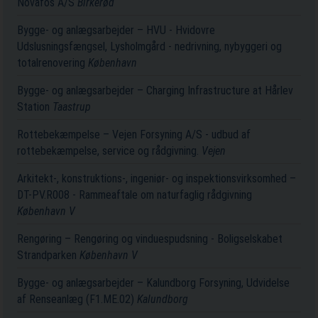
Novafos A/S
Birkerød
Bygge- og anlægsarbejder – HVU - Hvidovre
Udslusningsfængsel, Lysholmgård - nedrivning, nybyggeri og
totalrenovering
København
Bygge- og anlægsarbejder – Charging Infrastructure at Hårlev
Station
Taastrup
Rottebekæmpelse – Vejen Forsyning A/S - udbud af
rottebekæmpelse, service og rådgivning.
Vejen
Arkitekt-, konstruktions-, ingeniør- og inspektionsvirksomhed –
DT-PV.R008 - Rammeaftale om naturfaglig rådgivning
København V
Rengøring – Rengøring og vinduespudsning - Boligselskabet
Strandparken
København V
Bygge- og anlægsarbejder – Kalundborg Forsyning, Udvidelse
af Renseanlæg (F1.ME.02)
Kalundborg