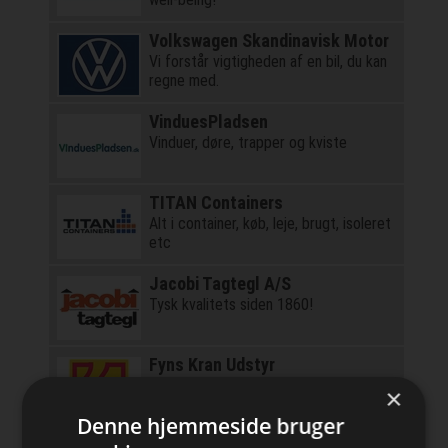
Volkswagen Skandinavisk Motor
Vi forstår vigtigheden af en bil, du kan
regne med.
VinduesPladsen
Vinduer, døre, trapper og kviste
TITAN Containers
Alt i container, køb, leje, brugt, isoleret
etc
Jacobi Tagtegl A/S
Tysk kvalitets siden 1860!
Fyns Kran Udstyr
Alt i løftegrej, løfteudstyr, kraner,
×
faldsikring mm.
Denne hjemmeside bruger