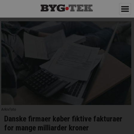
Arkivfoto
Danske firmaer køber fiktive fakturaer
for mange milliarder kroner