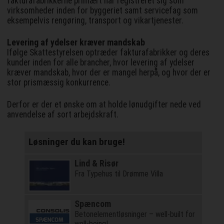
fakturafabrikkerne primært har registreret sig som
virksomheder inden for byggeriet samt servicefag som
eksempelvis rengøring, transport og vikartjenester.
Levering af ydelser kræver mandskab
Ifølge Skattestyrelsen optræder fakturafabrikker og deres
kunder inden for alle brancher, hvor levering af ydelser
kræver mandskab, hvor der er mangel herpå, og hvor der er
stor prismæssig konkurrence.
Derfor er der et ønske om at holde lønudgifter nede ved
anvendelse af sort arbejdskraft.
Løsninger du kan bruge!
Lind & Risør
Fra Typehus til Drømme Villa
Spæncom
Betonelementløsninger – well-built for
well-being!