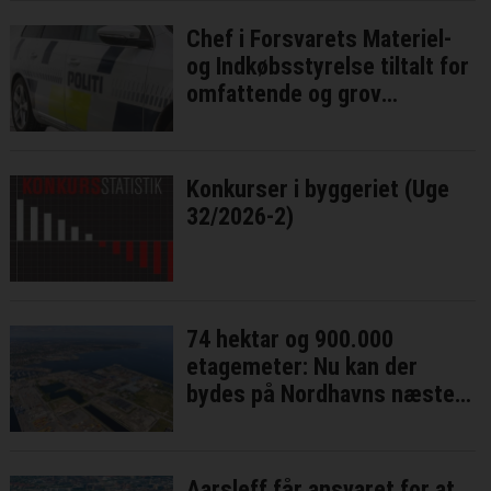
Chef i Forsvarets Materiel-
og Indkøbsstyrelse tiltalt for
omfattende og grov
millionsvig
Konkurser i byggeriet (Uge
32/2026-2)
74 hektar og 900.000
etagemeter: Nu kan der
bydes på Nordhavns næste
bykvarter
Aarsleff får ansvaret for at