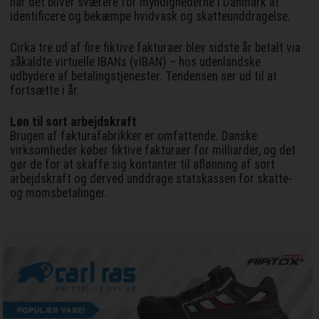
når det bliver sværere for myndighederne i Danmark at
identificere og bekæmpe hvidvask og skatteunddragelse.
Cirka tre ud af fire fiktive fakturaer blev sidste år betalt via
såkaldte virtuelle IBANs (vIBAN) – hos udenlandske
udbydere af betalingstjenester. Tendensen ser ud til at
fortsætte i år.
Løn til sort arbejdskraft
Brugen af fakturafabrikker er omfattende. Danske
virksomheder køber fiktive fakturaer for milliarder, og det
gør de for at skaffe sig kontanter til aflønning af sort
arbejdskraft og derved unddrage statskassen for skatte-
og momsbetalinger.