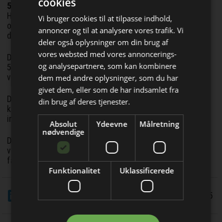
cookies
50.000 fiktive fakturaer
Hvidvasksekretariatet har lavet analysen på baggrund af
Vi bruger cookies til at tilpasse indhold,
oplysninger om cirka 190 formodede fakturafabrikker,
annoncer og til at analysere vores trafik. Vi
deres kunder og deres betalinger.
deler også oplysninger om din brug af
vores websted med vores annoncerings-
De pågældende fakturafabrikker har udstedt næsten
og analysepartnere, som kan kombinere
50.000 fiktive fakturaer til lidt flere end 5.200
Bliv opdateret hver dag
virksomheder i perioden fra 2017 til 2024.
dem med andre oplysninger, som du har
givet dem, eller som de har indsamlet fra
Få de vigtigste nyheder om
Der er udstedt fakturaer for knap 6,1 milliarder kroner og
din brug af deres tjenester.
kreditnotaer for godt 1,2 milliarder kroner, begge dele
byggebranchen
inklusive moms.
Absolut
Ydeevne
Målretning
direkte i din indbakke
nødvendige
Det reelle omfang kan dog ifølge Hvidvasksekretariatet
være langt større, da der kan være mange flere
fakturafabrikker, som man endnu ikke kender til.
Funktionalitet
Uklassificerede
LinkedIn
Del
10/11 2025