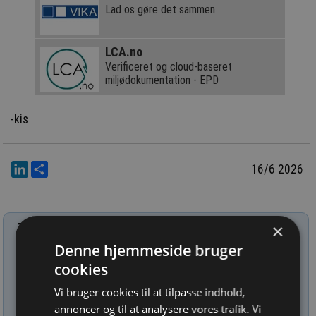
Lad os gøre det sammen
LCA.no
Verificeret og cloud-baseret
miljødokumentation - EPD
-kis
LinkedIn
Del
16/6 2026
×
Tilmeld nyhedsbrev
Denne hjemmeside bruger
Indtast din e-mail-adresse herunder.
cookies
Vi bruger cookies til at tilpasse indhold,
annoncer og til at analysere vores trafik. Vi