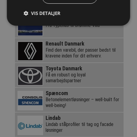
Beskytter effektivt mod svamp,
skimmel & insekter
VIS DETALJER
Lind & Risør
Fra Typehus til Drømme Villa
Renault Danmark
Find den varebil, der passer bedst til
kravene inden for dit erhverv.
Toyota Danmark
Få en robust og loyal
samarbejdspartner
Spæncom
Betonelementløsninger – well-built for
well-being!
Lindab
Lindab stålprofiler til tag og facade
løsninger