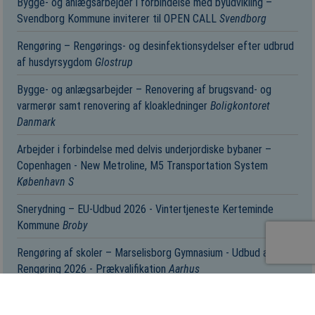
Bygge- og anlægsarbejder i forbindelse med byudvikling –
Svendborg Kommune inviterer til OPEN CALL
Svendborg
Rengøring – Rengørings- og desinfektionsydelser efter udbrud
af husdyrsygdom
Glostrup
Bygge- og anlægsarbejder – Renovering af brugsvand- og
varmerør samt renovering af kloakledninger
Boligkontoret
Danmark
Arbejder i forbindelse med delvis underjordiske bybaner –
Copenhagen - New Metroline, M5 Transportation System
København S
Snerydning – EU-Udbud 2026 - Vintertjeneste Kerteminde
Kommune
Broby
Rengøring af skoler – Marselisborg Gymnasium - Udbud af
Rengøring 2026 - Prækvalifikation
Aarhus
Anlægsarbejde: kørestrømsanlæg – Catenary system -
Electrification New railway across West Funen
København V