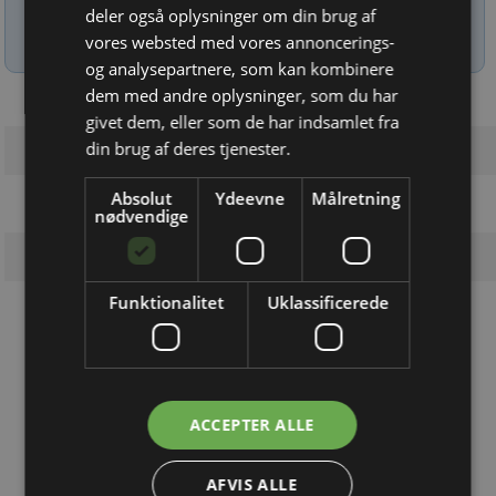
deler også oplysninger om din brug af
Læs mere om udsendelsestidspunkter og afmelding her
.
vores websted med vores annoncerings-
og analysepartnere, som kan kombinere
dem med andre oplysninger, som du har
givet dem, eller som de har indsamlet fra
din brug af deres tjenester.
Absolut
Ydeevne
Målretning
nødvendige
Funktionalitet
Uklassificerede
Løsninger du kan bruge!
Rejnstrup Gravekasser
Sikre udgravninger med gravekasser
ACCEPTER ALLE
Boracol
AFVIS ALLE