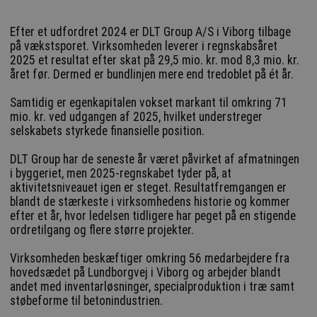
Efter et udfordret 2024 er DLT Group A/S i Viborg tilbage
på vækstsporet. Virksomheden leverer i regnskabsåret
2025 et resultat efter skat på 29,5 mio. kr. mod 8,3 mio. kr.
året før. Dermed er bundlinjen mere end tredoblet på ét år.
Samtidig er egenkapitalen vokset markant til omkring 71
mio. kr. ved udgangen af 2025, hvilket understreger
selskabets styrkede finansielle position.
DLT Group har de seneste år været påvirket af afmatningen
i byggeriet, men 2025-regnskabet tyder på, at
aktivitetsniveauet igen er steget. Resultatfremgangen er
blandt de stærkeste i virksomhedens historie og kommer
efter et år, hvor ledelsen tidligere har peget på en stigende
ordretilgang og flere større projekter.
Virksomheden beskæftiger omkring 56 medarbejdere fra
hovedsædet på Lundborgvej i Viborg og arbejder blandt
andet med inventarløsninger, specialproduktion i træ samt
støbeforme til betonindustrien.