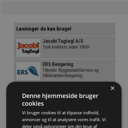
Løsninger du kan bruge!
Jacobi Tagtegl A/S
Tysk kvalitets siden 1860!
ERS Rengøring
Tilbyder ByggepladsService og
HåndværkerRengøring
×
Nyt om Bæredygtighed 1-2026
Magasin om bæredygtighed i
Denne hjemmeside bruger
byggebranchen
cookies
Rejnstrup Gravekasser
Vi bruger cookies til at tilpasse indhold,
Sikre udgravninger med gravekasser
annoncer og til at analysere vores trafik. Vi
deler også oplysninger om din brug af