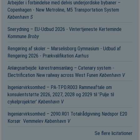
Arbejder i forbindelse med delvis underjordiske bybaner –
Copenhagen - New Metroline, M5 Transportation System
København S
Snerydning – EU-Udbud 2026 - Vintertjeneste Kerteminde
Kommune
Broby
Rengøring af skoler – Marselisborg Gymnasium - Udbud af
Rengøring 2026 - Prækvalifikation
Aarhus
Anlægsarbejde: kørestrømsanlæg – Catenary system -
Electrification New railway across West Funen
København V
Ingeniørvirksomhed – PA-TPD.R003 Rammeaftale om
konsulentstøtte 2026, 2027, 2028 og 2029 til ’Pulje til
cykelprojekter’
København V
Ingeniørvirksomhed – 2090.R01 Totalrådgivning Nødspor E20
Korsør ­ Vemmelev
København V
Se flere licitationer