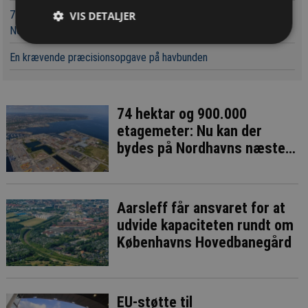
74 hektar og 900.000 etagemeter: Nu kan der bydes på
VIS DETALJER
Nordhavns næste bykvarter
En krævende præcisionsopgave på havbunden
74 hektar og 900.000
etagemeter: Nu kan der
bydes på Nordhavns næste
bykvarter
Aarsleff får ansvaret for at
udvide kapaciteten rundt om
Københavns Hovedbanegård
EU-støtte til