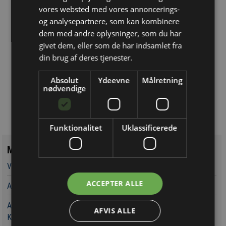
vores websted med vores annoncerings-
Toyota Danmark
Få en robust og loyal
og analysepartnere, som kan kombinere
samarbejdspartner
dem med andre oplysninger, som du har
givet dem, eller som de har indsamlet fra
FlotteGulve.dk a/s
din brug af deres tjenester.
Salg og montering •••• Siden 1997 |
Prisgaranti
Absolut
Ydeevne
Målretning
nødvendige
Lind & Risør
Fra Typehus til Drømme Villa
Funktionalitet
Uklassificerede
Mest læste
Vandværker i Randers kører på lånt tid
ACCEPTER ALLE
Aarsleff vinder energiprojekter til 3,7 milliarder kroner
Aarsleff får ansvaret for at udvide kapaciteten rundt om
AFVIS ALLE
Københavns Hovedbanegård