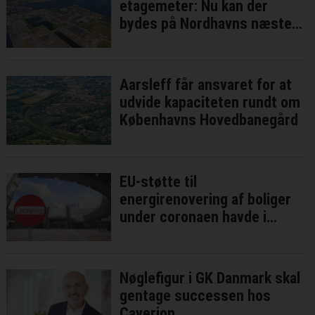
etagemeter: Nu kan der
bydes på Nordhavns næste
bykvarter
Aarsleff får ansvaret for at
udvide kapaciteten rundt om
Københavns Hovedbanegård
EU-støtte til
energirenovering af boliger
under coronaen havde i
bedste fald ringe effekt
Nøglefigur i GK Danmark skal
gentage successen hos
Caverion