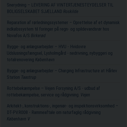
Snerydning – LEVERING AF VINTERTJENESTEYDELSER TIL
BOLIGSELSKABET SJÆLLAND
Roskilde
Reparation af rørledningssystemer – Oprettelse af et dynamisk
indkøbssystem til foringer på regn- og spildevandsrør hos
Novafos A/S
Birkerød
Bygge- og anlægsarbejder – HVU - Hvidovre
Udslusningsfængsel, Lysholmgård - nedrivning, nybyggeri og
totalrenovering
København
Bygge- og anlægsarbejder – Charging Infrastructure at Hårlev
Station
Taastrup
Rottebekæmpelse – Vejen Forsyning A/S - udbud af
rottebekæmpelse, service og rådgivning.
Vejen
Arkitekt-, konstruktions-, ingeniør- og inspektionsvirksomhed –
DT-PV.R008 - Rammeaftale om naturfaglig rådgivning
København V