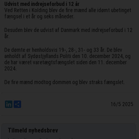
Udvist med indrejseforbud i 12 år
Ved Retten i Kolding blev de fire mænd alle idømt ubetinget
fængsel i et år og seks måneder.
Desuden blev de udvist af Danmark med indrejseforbud i 12
år.
De dømte er henholdsvis 19-, 28-, 31- og 33 år. De blev
anholdt af Sydøstjyllands Politi den 10. december 2024, og
de har været varetægtsfængslet siden den 11. december
2024.
De fire mænd modtog dommen og blev straks fængslet.
LinkedIn
Del
16/5 2025
Tilmeld nyhedsbrev