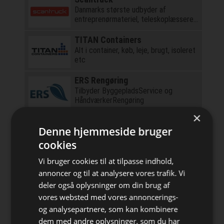
Danmarks største udbyder af
entreprenørmateriel, teleskoplæssere
og kraner
TITAN Containers
Alt i container, køb, leje, brugt, isoleret
etc
ERS Rengøring
Tilbyder ByggepladsService og
HåndværkerRengøring
×
Lindab
Denne hjemmeside bruger
Lindab stålprofiler til tag og facade
løsninger
cookies
Vi bruger cookies til at tilpasse indhold,
Få navn og logo her!
Denne annonce vises over 200.000
annoncer og til at analysere vores trafik. Vi
gange årligt
deler også oplysninger om din brug af
vores websted med vores annoncerings-
LCA.no
og analysepartnere, som kan kombinere
Verificeret og cloud-baseret
dem med andre oplysninger, som du har
miljødokumentation - EPD