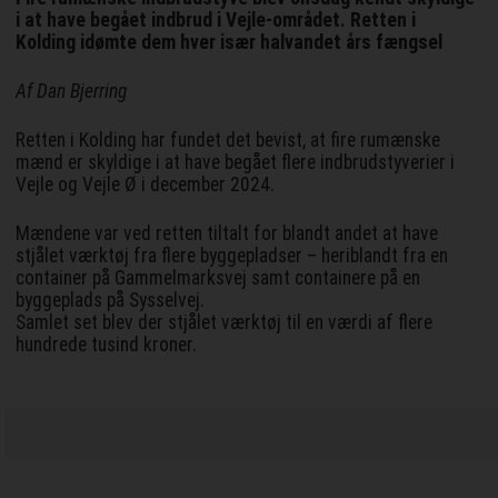
i at have begået indbrud i Vejle-området. Retten i
Kolding idømte dem hver især halvandet års fængsel
Af Dan Bjerring
Retten i Kolding har fundet det bevist, at fire rumænske
mænd er skyldige i at have begået flere indbrudstyverier i
Vejle og Vejle Ø i december 2024.
Mændene var ved retten tiltalt for blandt andet at have
stjålet værktøj fra flere byggepladser – heriblandt fra en
container på Gammelmarksvej samt containere på en
byggeplads på Sysselvej.
Samlet set blev der stjålet værktøj til en værdi af flere
hundrede tusind kroner.