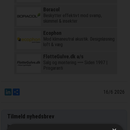
Boracol
Beskytter effektivt mod svamp,
skimmel & insekter
Ecophon
Mod klimaneutral akustik. Designløsning
loft & væg
FlotteGulve.dk a/s
Salg og montering •••• Siden 1997 |
Prisgaranti
LinkedIn
Del
16/6 2026
Tilmeld nyhedsbrev
Indtast din e-mail-adresse herunder.