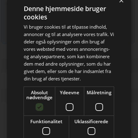
×
Denne hjemmeside bruger
cookies
Vi bruger cookies til at tilpasse indhold,
annoncer og til at analysere vores trafik. Vi
Læs mere om udsendelsestidspunkter og afmelding her
.
deler også oplysninger om din brug af
vores websted med vores annoncerings-
og analysepartnere, som kan kombinere
dem med andre oplysninger, som du har
Bliv opdateret hver dag
givet dem, eller som de har indsamlet fra
Få de vigtigste nyheder om
din brug af deres tjenester.
byggebranchen
Absolut
Ydeevne
Målretning
direkte i din indbakke
nødvendige
Løsninger du kan bruge!
Funktionalitet
Uklassificerede
VinduesPladsen
Vinduer, døre, trapper og kviste