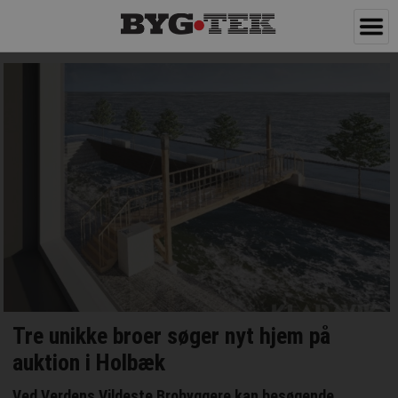
Tre unikke broer søger nyt hjem på
auktion i Holbæk
Ved Verdens Vildeste Brobyggere kan besøgende