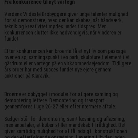
Fra konkurrence til nyt vartegn
Verdens Vildeste Brobyggere giver unge talenter mulighed
for at demonstrere, hvad der kan skabes, når håndværk,
teknik og kreativitet mødes under tidspres. Men
konkurrencen slutter ikke nødvendigvis, når vinderen er
fundet.
Efter konkurrencen kan broerne få et nyt liv som passage
over en sø, samlingspunkt i en park, skulpturelt element i et
gårdrum eller vartegn på en virksomhedsejendom. Tidligere
års broer har med succes fundet nye ejere gennem
auktioner på Klaravik.
Broerne er opbygget i moduler for at gøre samling og
demontering lettere. Demontering og transport
gennemføres i uge 26-27 eller efter nærmere aftale.
Sælger står for demontering samt læsning og aflæsning,
men anbefaler, at køber stiller mandskab til rådighed. Det
giver samtidig mulighed for at få indsigt i konstruktionen
og den efterfølgende opsætning. Levering tilbydes inden