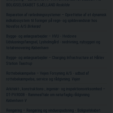
BOLIGSELSKABET SJÆLLAND
Roskilde
Reparation af rørledningssystemer – Oprettelse af et dynamisk
indkøbssystem til foringer på regn- og spildevandsrør hos
Novafos A/S
Birkerød
Bygge- og anlægsarbejder – HVU - Hvidovre
Udslusningsfængsel, Lysholmgård - nedrivning, nybyggeri og
totalrenovering
København
Bygge- og anlægsarbejder – Charging Infrastructure at Hårlev
Station
Taastrup
Rottebekæmpelse – Vejen Forsyning A/S - udbud af
rottebekæmpelse, service og rådgivning.
Vejen
Arkitekt-, konstruktions-, ingeniør- og inspektionsvirksomhed –
DT-PV.R008 - Rammeaftale om naturfaglig rådgivning
København V
Rengøring – Rengøring og vinduespudsning - Boligselskabet