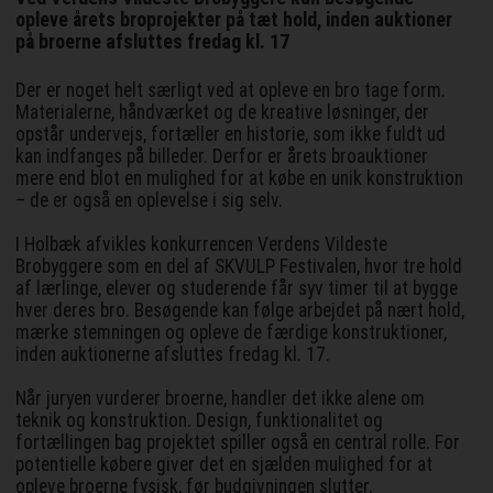
opleve årets broprojekter på tæt hold, inden auktioner
på broerne afsluttes fredag kl. 17
Der er noget helt særligt ved at opleve en bro tage form.
Materialerne, håndværket og de kreative løsninger, der
opstår undervejs, fortæller en historie, som ikke fuldt ud
kan indfanges på billeder. Derfor er årets broauktioner
mere end blot en mulighed for at købe en unik konstruktion
– de er også en oplevelse i sig selv.
I Holbæk afvikles konkurrencen Verdens Vildeste
Brobyggere som en del af SKVULP Festivalen, hvor tre hold
af lærlinge, elever og studerende får syv timer til at bygge
hver deres bro. Besøgende kan følge arbejdet på nært hold,
mærke stemningen og opleve de færdige konstruktioner,
inden auktionerne afsluttes fredag kl. 17.
Når juryen vurderer broerne, handler det ikke alene om
teknik og konstruktion. Design, funktionalitet og
fortællingen bag projektet spiller også en central rolle. For
potentielle købere giver det en sjælden mulighed for at
opleve broerne fysisk, før budgivningen slutter.