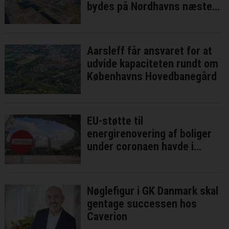
bydes på Nordhavns næste
bykvarter
Aarsleff får ansvaret for at
udvide kapaciteten rundt om
Københavns Hovedbanegård
EU-støtte til
energirenovering af boliger
under coronaen havde i
bedste fald ringe effekt
Nøglefigur i GK Danmark skal
gentage successen hos
Caverion