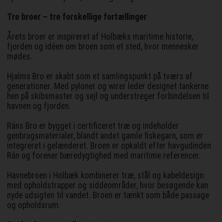
Tre broer – tre forskellige fortællinger
Årets broer er inspireret af Holbæks maritime historie,
fjorden og idéen om broen som et sted, hvor mennesker
mødes.
Hjalms Bro er skabt som et samlingspunkt på tværs af
generationer. Med pyloner og wirer leder designet tankerne
hen på skibsmaster og sejl og understreger forbindelsen til
havnen og fjorden.
Ráns Bro er bygget i certificeret træ og indeholder
genbrugsmaterialer, blandt andet gamle fiskegarn, som er
integreret i gelænderet. Broen er opkaldt efter havgudinden
Rán og forener bæredygtighed med maritime referencer.
Havnebroen i Holbæk kombinerer træ, stål og kabeldesign
med opholdstrapper og siddeområder, hvor besøgende kan
nyde udsigten til vandet. Broen er tænkt som både passage
og opholdsrum.