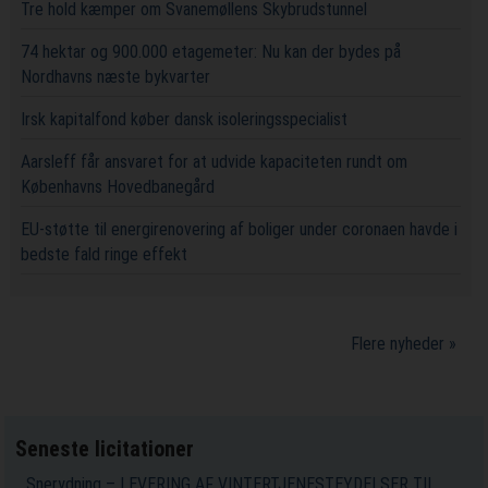
Tre hold kæmper om Svanemøllens Skybrudstunnel
74 hektar og 900.000 etagemeter: Nu kan der bydes på
Nordhavns næste bykvarter
Irsk kapitalfond køber dansk isoleringsspecialist
Aarsleff får ansvaret for at udvide kapaciteten rundt om
Københavns Hovedbanegård
EU-støtte til energirenovering af boliger under coronaen havde i
bedste fald ringe effekt
Flere nyheder »
Seneste licitationer
Snerydning – LEVERING AF VINTERTJENESTEYDELSER TIL