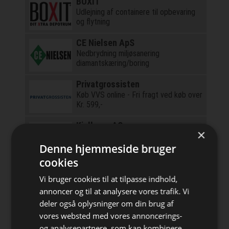
BOXIT
Udlejning af containere til opbevaring
og flytning
CE Nielsen ApS
Nedbrydning miljøsanering
diamantskæring/boring
Privatgrossisten
Køb VVS online - Fri fragt ved køb over
Kr. 599,-
Kjellerup AS
×
Færdigmalet Træbeklædning
Denne hjemmeside bruger
cookies
Fyns Kran Udstyr
Alt i løftegrej, løfteudstyr, kraner,
Vi bruger cookies til at tilpasse indhold,
faldsikring mm.
annoncer og til at analysere vores trafik. Vi
deler også oplysninger om din brug af
Plastmo
vores websted med vores annoncerings-
Markedsleder inden for tagrender og
og analysepartnere, som kan kombinere
tagplader