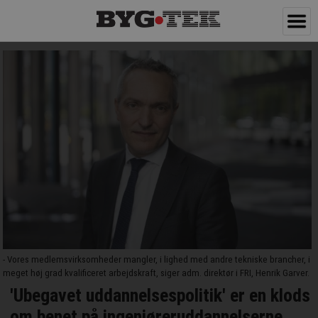
- Vores medlemsvirksomheder mangler, i lighed med andre tekniske brancher, i
meget høj grad kvalificeret arbejdskraft, siger adm. direktør i FRI, Henrik Garver.
'Ubegavet uddannelsespolitik' er en klods
om benet på ingeniøreruddannelserne