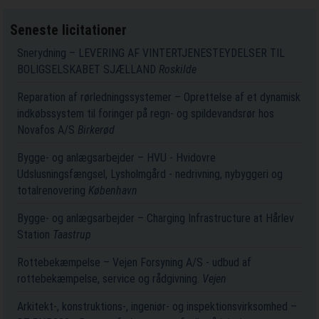
Seneste licitationer
Snerydning – LEVERING AF VINTERTJENESTEYDELSER TIL
BOLIGSELSKABET SJÆLLAND
Roskilde
Reparation af rørledningssystemer – Oprettelse af et dynamisk
indkøbssystem til foringer på regn- og spildevandsrør hos
Novafos A/S
Birkerød
Bygge- og anlægsarbejder – HVU - Hvidovre
Udslusningsfængsel, Lysholmgård - nedrivning, nybyggeri og
totalrenovering
København
Bygge- og anlægsarbejder – Charging Infrastructure at Hårlev
Station
Taastrup
Rottebekæmpelse – Vejen Forsyning A/S - udbud af
rottebekæmpelse, service og rådgivning.
Vejen
Arkitekt-, konstruktions-, ingeniør- og inspektionsvirksomhed –