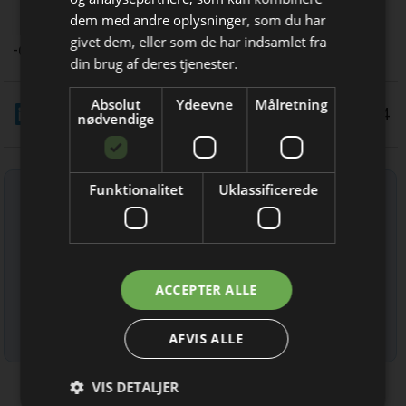
dem med andre oplysninger, som du har
Bliv opdateret hver dag
givet dem, eller som de har indsamlet fra
-dc
Få de vigtigste nyheder om
din brug af deres tjenester.
byggebranchen
Absolut
Ydeevne
Målretning
LinkedIn
Del
direkte i din indbakke
5/8 2024
nødvendige
Tilmeld nyhedsbrev
Funktionalitet
Uklassificerede
Indtast din e-mail-adresse herunder.
Jeg modtager allerede
ACCEPTER ALLE
nyhedsbrevet
Læs mere om udsendelsestidspunkter og afmelding her
.
AFVIS ALLE
VIS DETALJER