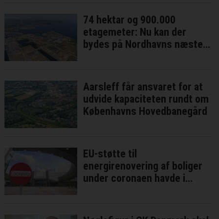
74 hektar og 900.000
etagemeter: Nu kan der
bydes på Nordhavns næste
bykvarter
Aarsleff får ansvaret for at
udvide kapaciteten rundt om
Københavns Hovedbanegård
EU-støtte til
energirenovering af boliger
under coronaen havde i
bedste fald ringe effekt