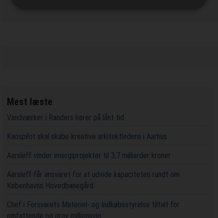
Mest læste
Vandværker i Randers kører på lånt tid
Kaospilot skal skabe kreative arkitektledere i Aarhus
Aarsleff vinder energiprojekter til 3,7 milliarder kroner
Aarsleff får ansvaret for at udvide kapaciteten rundt om
Københavns Hovedbanegård
Chef i Forsvarets Materiel- og Indkøbsstyrelse tiltalt for
omfattende og grov millionsvig