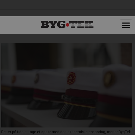
Det er på tide at tage et opgør med den akademiske ensporing, mener BygTek-