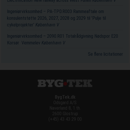
Electrification New railway across West Funen
København V
Ingeniørvirksomhed – PA-TPD.R003 Rammeaftale om
konsulentstøtte 2026, 2027, 2028 og 2029 til ’Pulje til
cykelprojekter’
København V
Ingeniørvirksomhed – 2090.R01 Totalrådgivning Nødspor E20
Korsør ­ Vemmelev
København V
Se flere licitationer
BygTek.dk
Odsgard A/S
Naverland 8, 1.th.
2600 Glostrup
(+45) 43 43 29 00