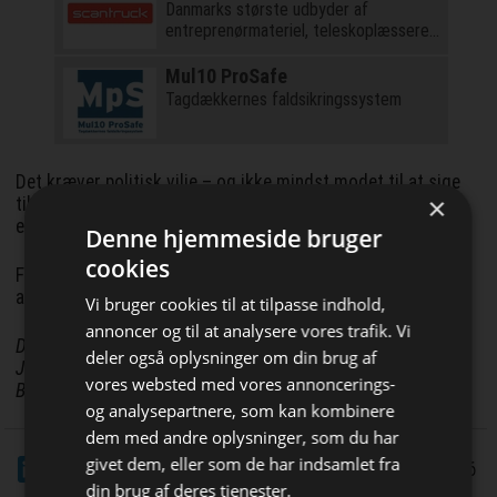
Danmarks største udbyder af
entreprenørmateriel, teleskoplæssere
og kraner
Mul10 ProSafe
Tagdækkernes faldsikringssystem
Det kræver politisk vilje – og ikke mindst modet til at sige
×
til ambitiøse forældre, at studentereksamen ikke er den
eneste vej til succes.
Denne hjemmeside bruger
cookies
For mange unge vil den bedste fremtid begynde med
arbejdstøj, ikke studenterhue.
Vi bruger cookies til at tilpasse indhold,
annoncer og til at analysere vores trafik. Vi
Dan Bjerring
deler også oplysninger om din brug af
Journalist
vores websted med vores annoncerings-
BygTek
og analysepartnere, som kan kombinere
dem med andre oplysninger, som du har
Bliv opdateret hver dag
LinkedIn
Del
givet dem, eller som de har indsamlet fra
20/5 2026
Få de vigtigste nyheder om
din brug af deres tjenester.