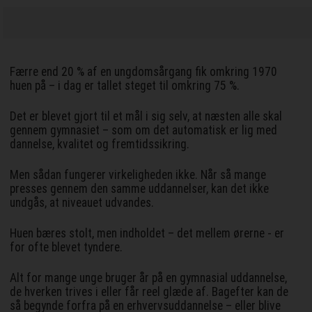
Færre end 20 % af en ungdomsårgang fik omkring 1970
huen på – i dag er tallet steget til omkring 75 %.
Det er blevet gjort til et mål i sig selv, at næsten alle skal
gennem gymnasiet – som om det automatisk er lig med
dannelse, kvalitet og fremtidssikring.
Men sådan fungerer virkeligheden ikke. Når så mange
presses gennem den samme uddannelser, kan det ikke
undgås, at niveauet udvandes.
Huen bæres stolt, men indholdet – det mellem ørerne - er
for ofte blevet tyndere.
Alt for mange unge bruger år på en gymnasial uddannelse,
de hverken trives i eller får reel glæde af. Bagefter kan de
så begynde forfra på en erhvervsuddannelse – eller blive