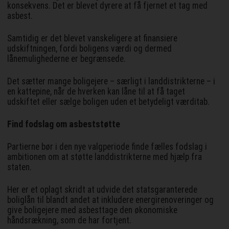
konsekvens. Det er blevet dyrere at få fjernet et tag med
asbest.
Samtidig er det blevet vanskeligere at finansiere
udskiftningen, fordi boligens værdi og dermed
lånemulighederne er begrænsede.
Det sætter mange boligejere – særligt i landdistrikterne – i
en kattepine, når de hverken kan låne til at få taget
udskiftet eller sælge boligen uden et betydeligt værditab.
Find fodslag om asbeststøtte
Partierne bør i den nye valgperiode finde fælles fodslag i
ambitionen om at støtte landdistrikterne med hjælp fra
staten.
Her er et oplagt skridt at udvide det statsgaranterede
boliglån til blandt andet at inkludere energirenoveringer og
give boligejere med asbesttage den økonomiske
håndsrækning, som de har fortjent.