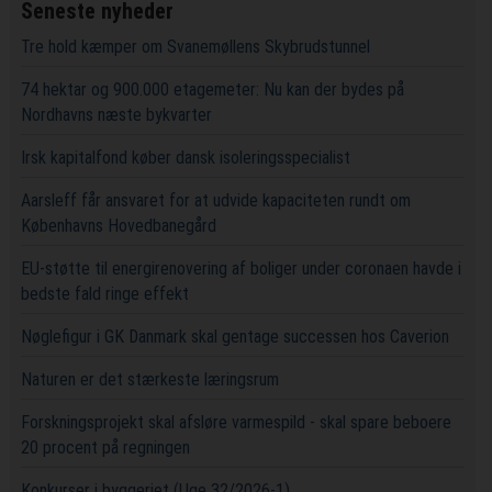
Seneste nyheder
Tre hold kæmper om Svanemøllens Skybrudstunnel
74 hektar og 900.000 etagemeter: Nu kan der bydes på
Nordhavns næste bykvarter
Irsk kapitalfond køber dansk isoleringsspecialist
Aarsleff får ansvaret for at udvide kapaciteten rundt om
Københavns Hovedbanegård
EU-støtte til energirenovering af boliger under coronaen havde i
bedste fald ringe effekt
Nøglefigur i GK Danmark skal gentage successen hos Caverion
Naturen er det stærkeste læringsrum
Forskningsprojekt skal afsløre varmespild - skal spare beboere
20 procent på regningen
Konkurser i byggeriet (Uge 32/2026-1)