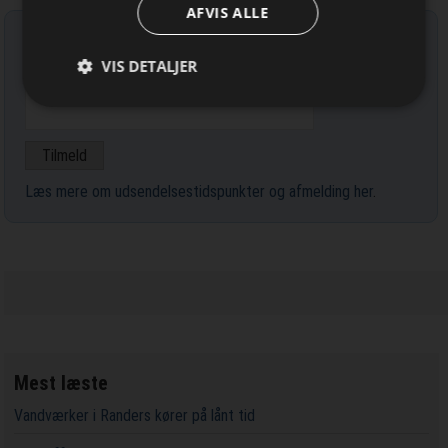
AFVIS ALLE
Tilmeld nyhedsbrev
VIS DETALJER
Indtast din e-mail-adresse herunder.
Læs mere om udsendelsestidspunkter og afmelding her
.
Mest læste
Vandværker i Randers kører på lånt tid