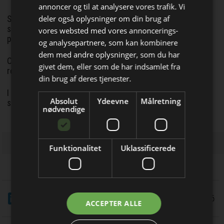
annoncer og til at analysere vores trafik. Vi
deler også oplysninger om din brug af
Særligt når det er de samme politikere, som med
stramningerne af asbestlovgivningen kun har øget
vores websted med vores annoncerings-
problematikken.
og analysepartnere, som kan kombinere
dem med andre oplysninger, som du har
Bliv opdateret hver dag
Og ja, i en valgkamp kan det være svært at vide, hvad der er
givet dem, eller som de har indsamlet fra
reelle politiske intentioner, og hvad der blot er valgflæsk.
Få de vigtigste nyheder om
din brug af deres tjenester.
byggebranchen
I dette tilfælde håber jeg dog, at diskussionen kan udmønte
Absolut
Ydeevne
Målretning
sig i reelle handlinger
direkte i din indbakke
nødvendige
Funktionalitet
Uklassificerede
LinkedIn
Del
11/5 2026
Jeg modtager allerede
ACCEPTER ALLE
nyhedsbrevet