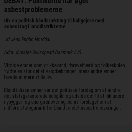
DEBAT: Politikerne har øget
asbestproblemerne
Giv en politisk håndsrækning til boligejere med
asbesttag i landdistrikterne
Af Jens Engbo Norddal
Adm. direktør Swisspearl Danmark A/S
Vigtige emner som drikkevand, dyrevelfærd og folkeskolen
fyldte en stor del af valgdækningen, mens andre emner
levede et mere stille liv.
Blandt disse emner var det politiske forslag om at ændre
det statsgaranterede boliglån og udvide det til at inkludere
nybyggeri og energirenovering, samt forslaget om at
indføre statsgaranti for blandt andet asbestrenoveringer.