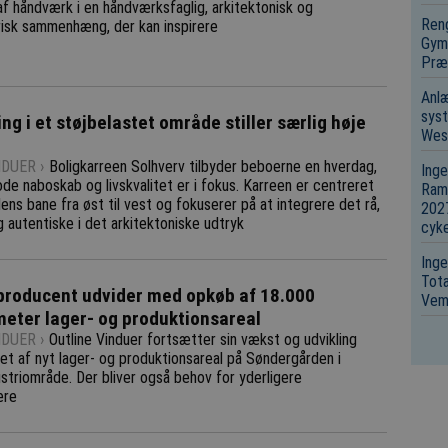
af håndværk i en håndværksfaglig, arkitektonisk og
Reng
orisk sammenhæng, der kan inspirere
Gymn
Præk
Anl
syst
ng i et støjbelastet område stiller særlig høje
Wes
DUER ›
Boligkarreen Solhverv tilbyder beboerne en hverdag,
Ing
de naboskab og livskvalitet er i fokus. Karreen er centreret
Ram
ens bane fra øst til vest og fokuserer på at integrere det rå,
2027
g autentiske i det arkitektoniske udtryk
cyke
Inge
Tota
roducent udvider med opkøb af 18.000
Vem
eter lager- og produktionsareal
DUER ›
Outline Vinduer fortsætter sin vækst og udvikling
t af nyt lager- og produktionsareal på Søndergården i
striområde. Der bliver også behov for yderligere
ere