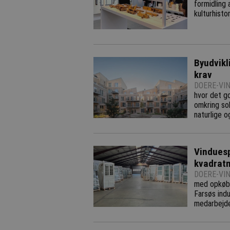
formidling 
kulturhist
Byudvikli
krav
DOERE-VIN
hvor det go
omkring sol
naturlige o
Vinduesp
kvadratm
DOERE-VIN
med opkøbe
Farsøs indu
medarbejd