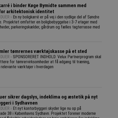
karré i binder Køge Bymidte sammen med
for arkitektonisk identitet
DUER ›
En ny boligkarré er på vej i den sydlige del af Søndre
e. Projektet omfatter en boligbebyggelse i 3-7 etager med
igheder, parkeringskælder, gårdrum og fælles tagterrasse med
mler tømrernes værktøjskasse på et sted
DUER ›
SPONSORERET INDHOLD: Velux Partnerprogram skal
ttere for tømrervirksomheder at få adgang til træning,
 relevante værktøjer i hverdagen
uer sikrer dagslys, indeklima og æstetik på nyt
ggeri i Sydhavnen
DUER ›
Et nyt kontorbyggeri skyder lige nu op på
ade 38 i Københavns Sydhavn. Projektet forener moderne