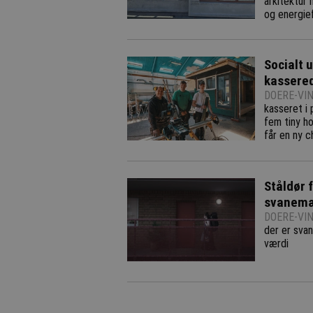
arkitektur 
og energief
Socialt 
kassered
DOERE-VIN
kasseret i 
fem tiny h
får en ny c
Ståldør 
svanemæ
DOERE-VIN
der er sva
værdi