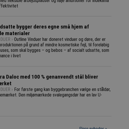
med fleksible arbejdspladser og høje ambitioner for indeklima
fektivitet
udsatte bygger deres egne små hjem af
e materialer
DUER ›
Outline Vinduer har doneret vinduer og døre, der er
produktionen på grund af mindre kosmetiske fejl, til foreløbig
ouses, som skal bygges – og bebos – af socialt udsatte, som
hance i livet
fra Daloc med 100 % genanvendt stål bliver
rket
DUER ›
For første gang kan byggebranchen vælge en ståldør,
nemærket. Den miljømærkede svalegangsdør har en lav U-
Flere nyheder »