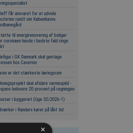
eringsspecialist
leff får ansvaret for at udvide
aciteten rundt om Københavns
edbanegård
tøtte til energirenovering af boliger
r coronaen havde i bedste fald ringe
ekt
efigur i GK Danmark skal gentage
cessen hos Caverion
ren er det stærkeste læringsrum
kningsprojekt skal afsløre varmespild -
 spare beboere 20 procent på regningen
urser i byggeriet (Uge 32/2026-1)
værker i Randers kører på lånt tid
×