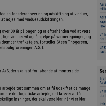
Aars
mill
 både en facaderenovering og udskiftning af vinduer,
Aars
g at nøjes med vinduesudskiftningen.
kap
Hov
 over 30 år på bagen og er efterhånden ved at være
74 h
igtige vinduer vil også hjælpe på varmeregningen, og
der
om dæmper trafikstøjen, fortæller Steen Thøgersen,
elsboligforeningen A.S.T.
En 
hav
Se
A/S, der skal stå for løbende at montere de
Tre
Sky
 vi arbejde tæt sammen om at få udskiftet de mange
74 h
urdere det logistiske arbejde, det kræver at få
der
llige løsninger, der skal være klar, når vi er klar.
Irsk