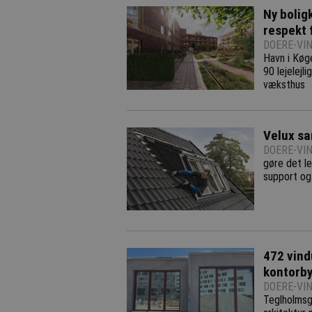
Ny bolig
respekt 
DOERE-VIN
Havn i Køg
90 lejelejl
væksthus
Velux sa
DOERE-VIN
gøre det le
support og
472 vind
kontorby
DOERE-VIN
Teglholmsg