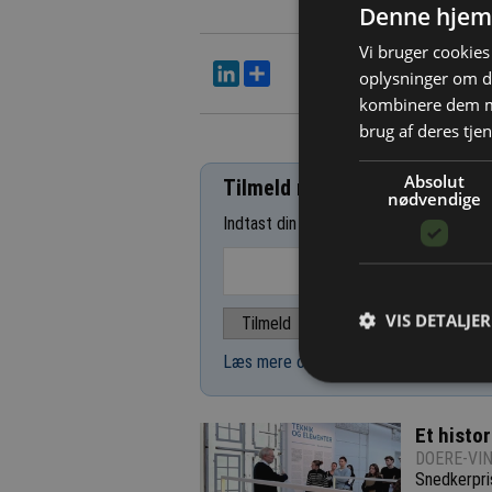
Denne hjem
Vi bruger cookies 
LinkedIn
Del
oplysninger om d
kombinere dem me
brug af deres tjen
Absolut
Tilmeld nyhedsbrev
nødvendige
Indtast din e-mail-adresse herunder.
VIS DETALJER
Læs mere om udsendelsestidspunkter 
Et histo
DOERE-VIN
Snedkerpri