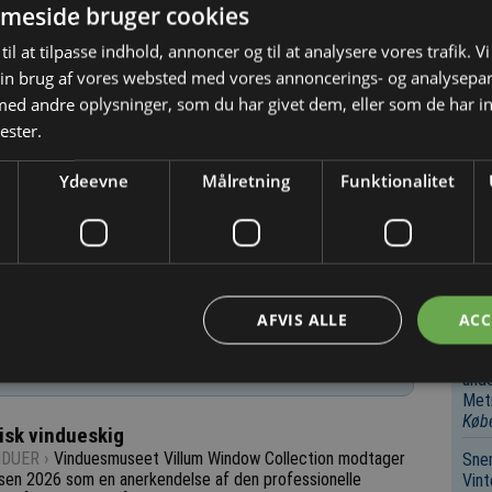
Sen
meside bruger cookies
Bygg
til at tilpasse indhold, annoncer og til at analysere vores trafik. V
brug
11/5 2025
in brug af vores websted med vores annoncerings- og analysepa
kloa
d andre oplysninger, som du har givet dem, eller som de har in
Bygg
ester.
byud
til
Ydeevne
Målretning
Funktionalitet
Reng
desi
hus
Bygg
brug
AFVIS ALLE
ACC
kloa
Arbe
og afmelding her
.
unde
Metr
Køb
risk vindueskig
DUER ›
Vinduesmuseet Villum Window Collection modtager
Sne
sen 2026 som en anerkendelse af den professionelle
Vin