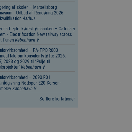
øring af skoler – Marselisborg
asium - Udbud af Rengøring 2026 -
valifikation
Aarhus
ægsarbejde: kørestrømsanlæg – Catenary
em - Electrification New railway across
t Funen
København V
eniørvirksomhed – PA-TPD.R003
meaftale om konsulentstøtte 2026,
, 2028 og 2029 til ’Pulje til
lprojekter’
København V
niørvirksomhed – 2090.R01
lrådgivning Nødspor E20 Korsør ­
melev
København V
Se flere licitationer