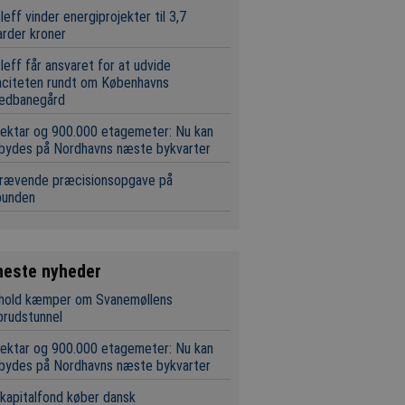
leff vinder energiprojekter til 3,7
iarder kroner
leff får ansvaret for at udvide
aciteten rundt om Københavns
edbanegård
ektar og 900.000 etagemeter: Nu kan
 bydes på Nordhavns næste bykvarter
krævende præcisionsopgave på
bunden
neste nyheder
 hold kæmper om Svanemøllens
brudstunnel
ektar og 900.000 etagemeter: Nu kan
 bydes på Nordhavns næste bykvarter
 kapitalfond køber dansk