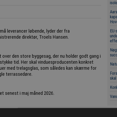
isol
Aars
kap
Hov
må leverancer løbende, lyder der fra
EU-s
unde
strerende direktør, Troels Hansen.
eff
Nøgl
suc
 over den store byggesag, der nu holder godt gang i
stykke tid. Her skal vinduesproducenten konkret
Natu
uer med trelagsglas, som således kan skærme for
Fors
ogle terrassedøre.
skal
Konk
tet senest i maj måned 2026.
Vand