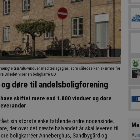
idehængte træ/alu-vinduer med trelagsglas, som således kan skærme for
re.Billedet viser en boligkarré UD
og døre til andelsboligforening
j have skiftet mere end 1.800 vinduer og døre
leverandør
fået sin største enkeltstående ordre nogensinde.
Me
re, der over det næste halvandet år skal leveres til
Vand
 store boligkarréer Anneberghus, Sandbygård og