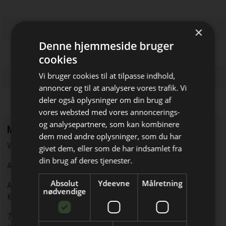
×
Denne hjemmeside bruger
cookies
Vi bruger cookies til at tilpasse indhold,
annoncer og til at analysere vores trafik. Vi
deler også oplysninger om din brug af
vores websted med vores annoncerings-
og analysepartnere, som kan kombinere
Mest læste
dem med andre oplysninger, som du har
Bliv opdateret hver dag
Vandværker i Randers kører på lånt tid
givet dem, eller som de har indsamlet fra
Få de vigtigste nyheder om
din brug af deres tjenester.
Aarsleff vinder energiprojekter til 3,7 milliarder kroner
byggebranchen
Absolut
Ydeevne
Målretning
Aarsleff får ansvaret for at udvide kapaciteten rundt om
direkte i din indbakke
nødvendige
Københavns Hovedbanegård
74 hektar og 900.000 etagemeter: Nu kan der bydes på