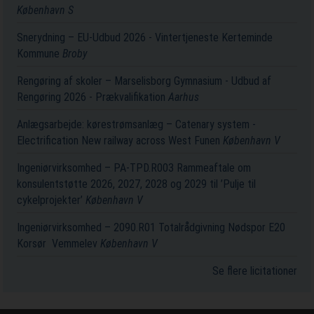
København S
Snerydning – EU-Udbud 2026 - Vintertjeneste Kerteminde
Kommune
Broby
Rengøring af skoler – Marselisborg Gymnasium - Udbud af
Rengøring 2026 - Prækvalifikation
Aarhus
Anlægsarbejde: kørestrømsanlæg – Catenary system -
Electrification New railway across West Funen
København V
Ingeniørvirksomhed – PA-TPD.R003 Rammeaftale om
konsulentstøtte 2026, 2027, 2028 og 2029 til ’Pulje til
cykelprojekter’
København V
Ingeniørvirksomhed – 2090.R01 Totalrådgivning Nødspor E20
Korsør ­ Vemmelev
København V
Se flere licitationer