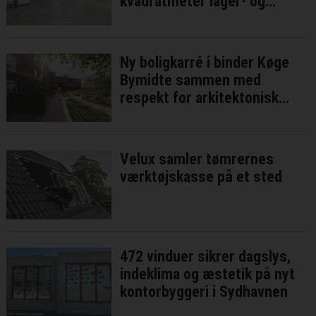
kvadratmeter lager- og
produktionsareal
Ny boligkarré i binder Køge
Bymidte sammen med
respekt for arkitektonisk
identitet
Velux samler tømrernes
værktøjskasse på et sted
472 vinduer sikrer dagslys,
indeklima og æstetik på nyt
kontorbyggeri i Sydhavnen