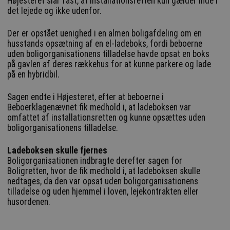
Højesteret slår fast, at installationsretten kun gælder inde i
det lejede og ikke udenfor.
Der er opstået uenighed i en almen boligafdeling om en
husstands opsætning af en el-ladeboks, fordi beboerne
uden boligorganisationens tilladelse havde opsat en boks
på gavlen af deres rækkehus for at kunne parkere og lade
på en hybridbil.
Sagen endte i Højesteret, efter at beboerne i
Beboerklagenævnet fik medhold i, at ladeboksen var
omfattet af installationsretten og kunne opsættes uden
boligorganisationens tilladelse.
Ladeboksen skulle fjernes
Boligorganisationen indbragte derefter sagen for
Boligretten, hvor de fik medhold i, at ladeboksen skulle
nedtages, da den var opsat uden boligorganisationens
tilladelse og uden hjemmel i loven, lejekontrakten eller
husordenen.