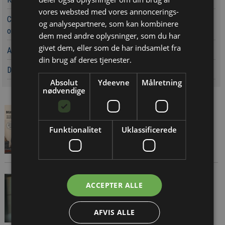
vores websted med vores annoncerings-
Chef i Forsvarets Materiel- og Indkøbsstyrelse tiltalt for
og analysepartnere, som kan kombinere
omfattende og grov millionsvig
dem med andre oplysninger, som du har
givet dem, eller som de har indsamlet fra
Aarsleff vinder energiprojekter til 3,7 milliarder kroner
din brug af deres tjenester.
Det bliver lettere at handle hos Davidsen øst for Storebælt
Absolut
Ydeevne
Målretning
nødvendige
Ulovligt gør-det-selv kan få
alvorlige konsekvenser
Funktionalitet
Uklassificerede
Tom Erhvervspulje skader
ACCEPTER ALLE
grøn omstilling
AFVIS ALLE