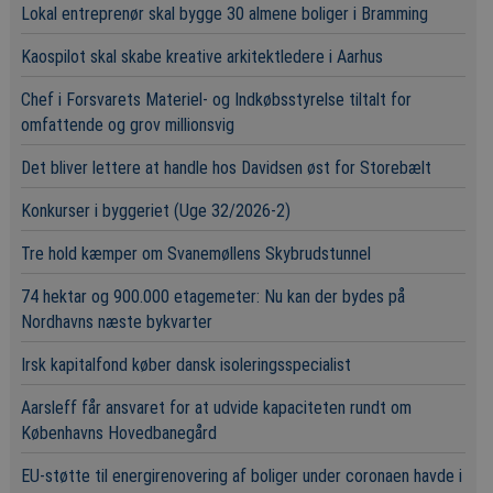
Lokal entreprenør skal bygge 30 almene boliger i Bramming
Kaospilot skal skabe kreative arkitektledere i Aarhus
Chef i Forsvarets Materiel- og Indkøbsstyrelse tiltalt for
omfattende og grov millionsvig
Det bliver lettere at handle hos Davidsen øst for Storebælt
Konkurser i byggeriet (Uge 32/2026-2)
Tre hold kæmper om Svanemøllens Skybrudstunnel
74 hektar og 900.000 etagemeter: Nu kan der bydes på
Nordhavns næste bykvarter
Irsk kapitalfond køber dansk isoleringsspecialist
Aarsleff får ansvaret for at udvide kapaciteten rundt om
Københavns Hovedbanegård
EU-støtte til energirenovering af boliger under coronaen havde i