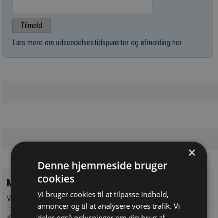
Læs mere om udsendelsestidspunkter og afmelding her
.
×
Denne hjemmeside bruger
cookies
Mest læste
Vi bruger cookies til at tilpasse indhold,
Vandværker i Randers kører på lånt tid
annoncer og til at analysere vores trafik. Vi
deler også oplysninger om din brug af
Kaospilot skal skabe kreative arkitektledere i Aarhus