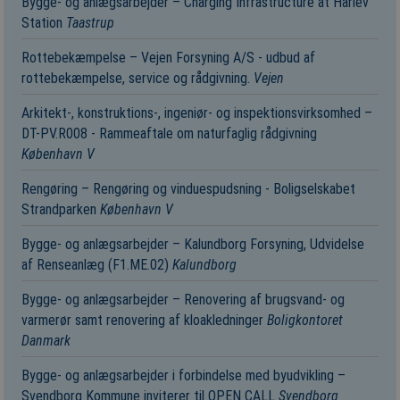
Bygge- og anlægsarbejder – Charging Infrastructure at Hårlev
Station
Taastrup
Rottebekæmpelse – Vejen Forsyning A/S - udbud af
rottebekæmpelse, service og rådgivning.
Vejen
Arkitekt-, konstruktions-, ingeniør- og inspektionsvirksomhed –
DT-PV.R008 - Rammeaftale om naturfaglig rådgivning
København V
Rengøring – Rengøring og vinduespudsning - Boligselskabet
Strandparken
København V
Bygge- og anlægsarbejder – Kalundborg Forsyning, Udvidelse
af Renseanlæg (F1.ME.02)
Kalundborg
Bygge- og anlægsarbejder – Renovering af brugsvand- og
varmerør samt renovering af kloakledninger
Boligkontoret
Danmark
Bygge- og anlægsarbejder i forbindelse med byudvikling –
Svendborg Kommune inviterer til OPEN CALL
Svendborg