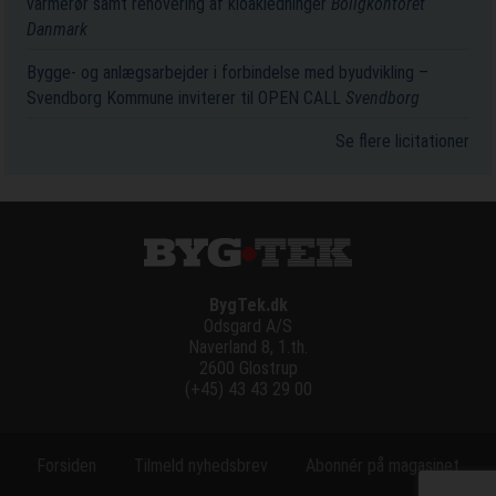
varmerør samt renovering af kloakledninger
Boligkontoret
Danmark
Bygge- og anlægsarbejder i forbindelse med byudvikling –
Svendborg Kommune inviterer til OPEN CALL
Svendborg
Se flere licitationer
BygTek.dk
Odsgard A/S
Naverland 8, 1.th.
2600 Glostrup
(+45) 43 43 29 00
Forsiden
Tilmeld nyhedsbrev
Abonnér på magasinet