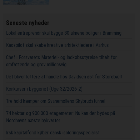
Seneste nyheder
Lokal entreprenør skal bygge 30 almene boliger i Bramming
Kaospilot skal skabe kreative arkitektledere i Aarhus
Chef i Forsvarets Materiel- og Indkøbsstyrelse tiltalt for
omfattende og grov millionsvig
Det bliver lettere at handle hos Davidsen øst for Storebælt
Konkurser i byggeriet (Uge 32/2026-2)
Tre hold kæmper om Svanemøllens Skybrudstunnel
74 hektar og 900.000 etagemeter: Nu kan der bydes på
Nordhavns næste bykvarter
Irsk kapitalfond køber dansk isoleringsspecialist