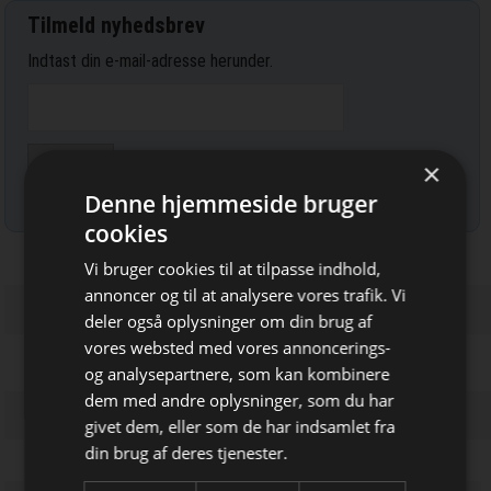
Tilmeld nyhedsbrev
Indtast din e-mail-adresse herunder.
×
Læs mere om udsendelsestidspunkter og afmelding her
.
Denne hjemmeside bruger
cookies
Vi bruger cookies til at tilpasse indhold,
annoncer og til at analysere vores trafik. Vi
deler også oplysninger om din brug af
vores websted med vores annoncerings-
og analysepartnere, som kan kombinere
Bliv opdateret hver dag
dem med andre oplysninger, som du har
givet dem, eller som de har indsamlet fra
Få de vigtigste nyheder om
din brug af deres tjenester.
byggebranchen