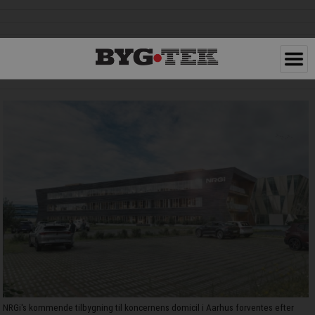
NRGi's kommende tilbygning til koncernens domicil i Aarhus forventes efter