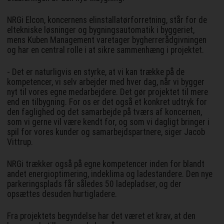
NRGi Elcon, koncernens elinstallatørforretning, står for de
eltekniske løsninger og bygningsautomatik i byggeriet,
mens Kuben Management varetager bygherrerådgivningen
og har en central rolle i at sikre sammenhæng i projektet.
- Det er naturligvis en styrke, at vi kan trække på de
kompetencer, vi selv arbejder med hver dag, når vi bygger
nyt til vores egne medarbejdere. Det gør projektet til mere
end en tilbygning. For os er det også et konkret udtryk for
den faglighed og det samarbejde på tværs af koncernen,
som vi gerne vil være kendt for, og som vi dagligt bringer i
spil for vores kunder og samarbejdspartnere, siger Jacob
Vittrup.
NRGi trækker også på egne kompetencer inden for blandt
andet energioptimering, indeklima og ladestandere. Den nye
parkeringsplads får således 50 ladepladser, og der
opsættes desuden hurtigladere.
Fra projektets begyndelse har det været et krav, at den