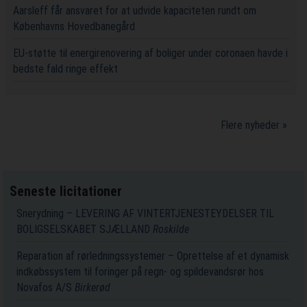
Aarsleff får ansvaret for at udvide kapaciteten rundt om
Københavns Hovedbanegård
EU-støtte til energirenovering af boliger under coronaen havde i
bedste fald ringe effekt
Flere nyheder »
Seneste licitationer
Snerydning – LEVERING AF VINTERTJENESTEYDELSER TIL
BOLIGSELSKABET SJÆLLAND
Roskilde
Reparation af rørledningssystemer – Oprettelse af et dynamisk
indkøbssystem til foringer på regn- og spildevandsrør hos
Novafos A/S
Birkerød