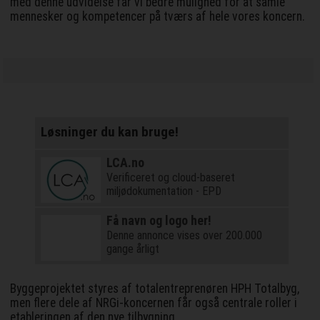
med denne udvidelse får vi bedre mulighed for at samle
mennesker og kompetencer på tværs af hele vores koncern.
Løsninger du kan bruge!
LCA.no
Verificeret og cloud-baseret
miljødokumentation - EPD
Få navn og logo her!
Denne annonce vises over 200.000
gange årligt
Byggeprojektet styres af totalentreprenøren HPH Totalbyg,
men flere dele af NRGi-koncernen får også centrale roller i
etableringen af den nye tilbygning.