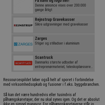
Få navn og logo her!
Denne annonce vises over 200.000
gange årligt
Rejnstrup Gravekasser
Sikre udgravninger med gravekasser
Zarges
Stiger og stilladser i aluminium
Scantruck
Danmarks største udbyder af
entreprenørmateriel, teleskoplæssere
og kraner
Ressourcespildet løber også helt af sporet i forbindelse
med virksomhedsopkøb og fusioner i f.eks. byggebranchen.
Så kan det være hundredvis eller tusindvis af
påhængskøretøjer, der nu skal synes igen. Og det er absolut
ikke en simpel manøvre. For påhængskøretøjerne står jo