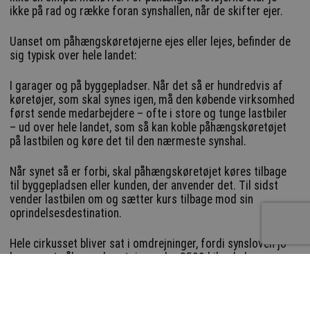
ikke på rad og række foran synshallen, når de skifter ejer.
Uanset om påhængskøretøjerne ejes eller lejes, befinder de
sig typisk over hele landet:
I garager og på byggepladser. Når det så er hundredvis af
køretøjer, som skal synes igen, må den købende virksomhed
først sende medarbejdere – ofte i store og tunge lastbiler
– ud over hele landet, som så kan koble påhængskøretøjet
på lastbilen og køre det til den nærmeste synshal.
Når synet så er forbi, skal påhængskøretøjet køres tilbage
til byggepladsen eller kunden, der anvender det. Til sidst
vender lastbilen om og sætter kurs tilbage mod sin
oprindelsesdestination.
Hele cirkusset bliver sat i omdrejninger, fordi synsloven jo
kræver, at påhængskøretøjer under 3500 kilo skal synes,
når de skifter ejer: På trods af at gældende regler alligevel
sikrer, at virksomhederne har serviceret og vedligeholdt
dem inden for det seneste år.