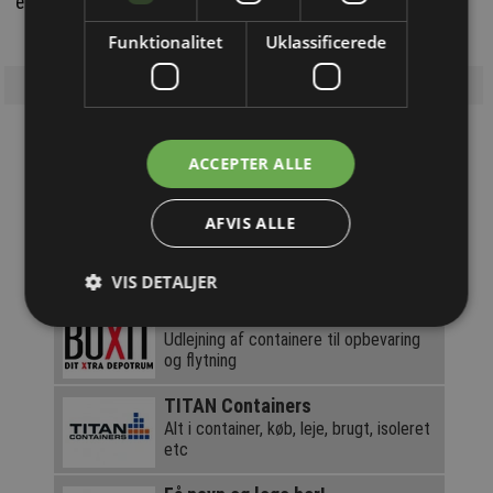
et syn.
Funktionalitet
Uklassificerede
ACCEPTER ALLE
Løsninger du kan bruge!
AFVIS ALLE
Stenderup A/S
Dansk importør af Bobcat
VIS DETALJER
BOXIT
Udlejning af containere til opbevaring
og flytning
TITAN Containers
Alt i container, køb, leje, brugt, isoleret
etc