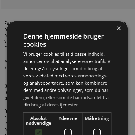
For det første er virksomhederne i forvejen underlagt love
×
og regler, der pålægger dem at vedligeholde deres
Denne hjemmeside bruger
påhængskøretøjer i denne kategori. For det andet kan det
være meget mere bøvlet at syne et påhængskøretøj, end
cookies
man umiddelbart skulle tro.
Vi bruger cookies til at tilpasse indhold,
Miljø- og omkostningsspildet sker over hele landet, når
annoncer og til at analysere vores trafik. Vi
virksomheder køber og sælger ældre påhængskøretøjer til
deler også oplysninger om din brug af
hinanden.
vores websted med vores annoncerings-
og analysepartnere, som kan kombinere
Det er også en jævnlig og tilbagevendende gene for alle de
dem med andre oplysninger, som du har
leasingselskaber, som leaser letvogne, maskintrailere og
givet dem, eller som de har indsamlet fra
trailerlifte på 60 måneders kontrakter.
din brug af deres tjenester.
Det samme gælder for deres leasingtagere. For leasingen
sker typisk via finansielle leasingkontrakter, så når
Absolut
Ydeevne
Målretning
nødvendige
leasingtageren efter de 60 måneder på papiret overtager
påhængskøretøjet, kommer synsloven igen med et krav om