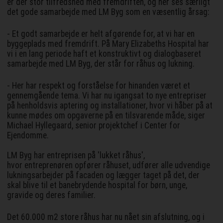
er der stor tilfredshed med fremdriften, og her ses særligt
det gode samarbejde med LM Byg som en væsentlig årsag:
- Et godt samarbejde er helt afgørende for, at vi har en
byggeplads med fremdrift. På Mary Elizabeths Hospital har
vi i en lang periode haft et konstruktivt og dialogbaseret
samarbejde med LM Byg, der står for råhus og lukning.
- Her har respekt og forståelse for hinanden været et
gennemgående tema. Vi har nu igangsat to nye entrepriser
på henholdsvis aptering og installationer, hvor vi håber på at
kunne mødes om opgaverne på en tilsvarende måde, siger
Michael Hyllegaard, senior projektchef i Center for
Ejendomme.
LM Byg har entreprisen på 'lukket råhus',
hvor entreprenøren opfører råhuset, udfører alle udvendige
lukningsarbejder på facaden og lægger taget på det, der
skal blive til et banebrydende hospital for børn, unge,
gravide og deres familier.
Det 60.000 m2 store råhus har nu nået sin afslutning, og i