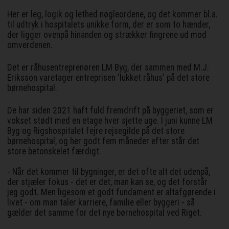
Her er leg, logik og lethed nøgleordene, og det kommer bl.a.
til udtryk i hospitalets unikke form, der er som to hænder,
der ligger ovenpå hinanden og strækker fingrene ud mod
omverdenen.
Det er råhusentreprenøren LM Byg, der sammen med M.J.
Eriksson varetager entreprisen 'lukket råhus' på det store
børnehospital.
De har siden 2021 haft fuld fremdrift på byggeriet, som er
vokset stødt med en etage hver sjette uge. I juni kunne LM
Byg og Rigshospitalet fejre rejsegilde på det store
børnehospital, og her godt fem måneder efter står det
store betonskelet færdigt.
- Når det kommer til bygninger, er det ofte alt det udenpå,
der stjæler fokus - det er det, man kan se, og det forstår
jeg godt. Men ligesom et godt fundament er altafgørende i
livet - om man taler karriere, familie eller byggeri - så
gælder det samme for det nye børnehospital ved Riget.