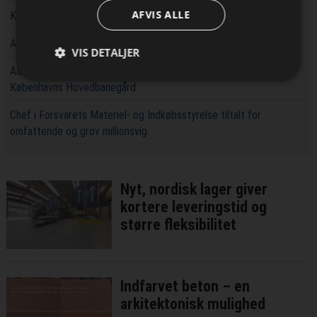
AFVIS ALLE
Kaospilot skal skabe kreative arkitektledere i Aarhus
Aarsleff vinder energiprojekter til 3,7 milliarder kroner
VIS DETALJER
Aarsleff får ansvaret for at udvide kapaciteten rundt om
Københavns Hovedbanegård
Chef i Forsvarets Materiel- og Indkøbsstyrelse tiltalt for
omfattende og grov millionsvig
Nyt, nordisk lager giver
kortere leveringstid og
større fleksibilitet
Indfarvet beton – en
arkitektonisk mulighed