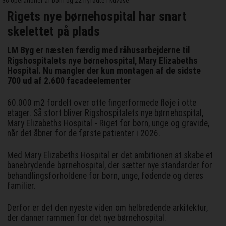
36 operationer af børn og 22 nyfødte i kuvøse.
Rigets nye børnehospital har snart
skelettet på plads
LM Byg er næsten færdig med råhusarbejderne til
Rigshospitalets nye børnehospital, Mary Elizabeths
Hospital. Nu mangler der kun montagen af de sidste
700 ud af 2.600 facadeelementer
60.000 m2 fordelt over otte fingerformede fløje i otte
etager. Så stort bliver Rigshospitalets nye børnehospital,
Mary Elizabeths Hospital - Riget for børn, unge og gravide,
når det åbner for de første patienter i 2026.
Med Mary Elizabeths Hospital er det ambitionen at skabe et
banebrydende børnehospital, der sætter nye standarder for
behandlingsforholdene for børn, unge, fødende og deres
familier.
Derfor er det den nyeste viden om helbredende arkitektur,
der danner rammen for det nye børnehospital.