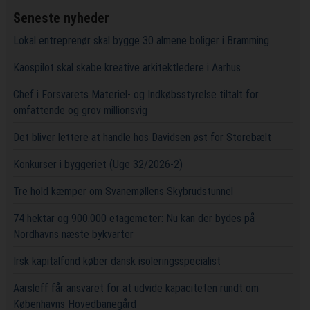
Seneste nyheder
Lokal entreprenør skal bygge 30 almene boliger i Bramming
Kaospilot skal skabe kreative arkitektledere i Aarhus
Chef i Forsvarets Materiel- og Indkøbsstyrelse tiltalt for
omfattende og grov millionsvig
Det bliver lettere at handle hos Davidsen øst for Storebælt
Konkurser i byggeriet (Uge 32/2026-2)
Tre hold kæmper om Svanemøllens Skybrudstunnel
74 hektar og 900.000 etagemeter: Nu kan der bydes på
Nordhavns næste bykvarter
Irsk kapitalfond køber dansk isoleringsspecialist
Aarsleff får ansvaret for at udvide kapaciteten rundt om
Københavns Hovedbanegård