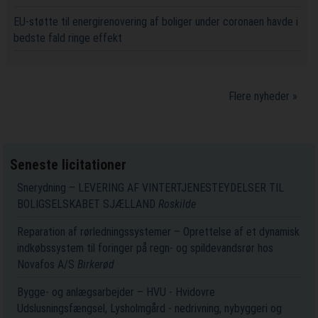
EU-støtte til energirenovering af boliger under coronaen havde i
bedste fald ringe effekt
Flere nyheder »
Seneste licitationer
Snerydning – LEVERING AF VINTERTJENESTEYDELSER TIL
BOLIGSELSKABET SJÆLLAND
Roskilde
Reparation af rørledningssystemer – Oprettelse af et dynamisk
indkøbssystem til foringer på regn- og spildevandsrør hos
Novafos A/S
Birkerød
Bygge- og anlægsarbejder – HVU - Hvidovre
Udslusningsfængsel, Lysholmgård - nedrivning, nybyggeri og