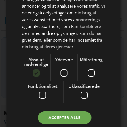
-dc
annoncer og til at analysere vores trafik. Vi
deler også oplysninger om din brug af
LinkedIn
Del
vores websted med vores annoncerings-
16/11 2023
og analysepartnere, som kan kombinere
dem med andre oplysninger, som du har
Bliv opdateret hver dag
givet dem, eller som de har indsamlet fra
Få de vigtigste nyheder om
Tilmeld nyhedsbrev
din brug af deres tjenester.
byggebranchen
Indtast din e-mail-adresse herunder.
Absolut
Ydeevne
Målretning
direkte i din indbakke
nødvendige
Funktionalitet
Uklassificerede
Læs mere om udsendelsestidspunkter og afmelding her
.
Mest læste
Jeg modtager allerede
ACCEPTER ALLE
Vandværker i Randers kører på lånt tid
nyhedsbrevet