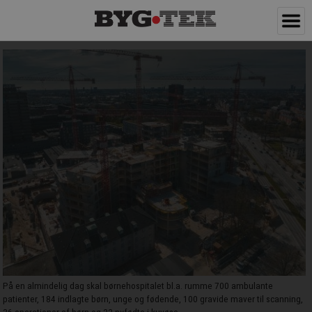
På en almindelig dag skal børnehospitalet bl.a. rumme 700 ambulante
patienter, 184 indlagte børn, unge og fødende, 100 gravide maver til scanning,