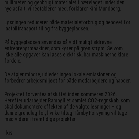
millimeter og genbrugt materialet i bærelaget under den
nye asfalt, vi reetablerer med, forklarer Kim Mundberg.
Løsningen reducerer både materialeforbrug og behovet for
lastbiltransport til og fra byggepladsen.
På byggepladsen anvendes så vidt muligt eldrevne
entreprenørmaskiner, som kører på grøn strøm. Selvom
ikke alle opgaver kan løses elektrisk, har maskinerne klare
fordele.
De støjer mindre, udleder ingen lokale emissioner og
forbedrer arbejdsmiljøet for både medarbejdere og naboer.
Projektet forventes afsluttet inden sommeren 2026.
Herefter udarbejder Rambøll et samlet CO2-regnskab, som
skal dokumentere effekten af de valgte løsninger – og
danne grundlag for, hvilke tiltag Tårnby Forsyning vil tage
med videre i fremtidige projekter.
-kis