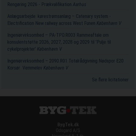
Rengøring 2026 - Prækvalifikation
Aarhus
Anlægsarbejde: kørestrømsanlæg – Catenary system -
Electrification New railway across West Funen
København V
Ingeniørvirksomhed – PA-TPD.R003 Rammeaftale om
konsulentstøtte 2026, 2027, 2028 og 2029 til ’Pulje til
cykelprojekter’
København V
Ingeniørvirksomhed – 2090.R01 Totalrådgivning Nødspor E20
Korsør ­ Vemmelev
København V
Se flere licitationer
BygTek.dk
Odsgard A/S