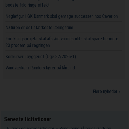
bedste fald ringe effekt
Nøglefigur i GK Danmark skal gentage successen hos Caverion
Naturen er det stærkeste læringsrum
Forskningsprojekt skal afsløre varmespild - skal spare beboere
20 procent på regningen
Konkurser i byggeriet (Uge 32/2026-1)
Vandværker i Randers kører på lånt tid
Flere nyheder »
Seneste licitationer
Bygge- og anlægsarbejder – Renovering af brugsvand- og