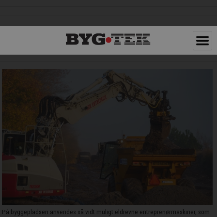
På byggepladsen anvendes så vidt muligt eldrevne entreprenørmaskiner, som