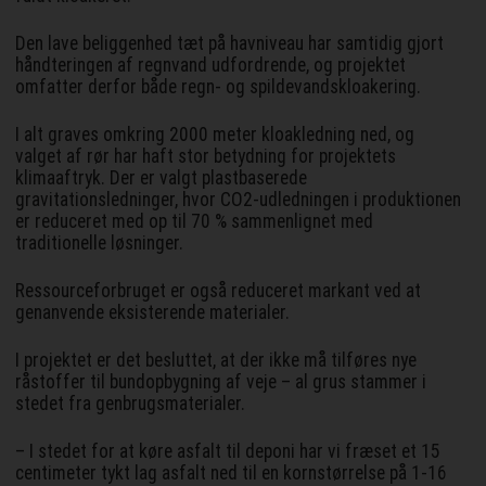
Den lave beliggenhed tæt på havniveau har samtidig gjort
håndteringen af regnvand udfordrende, og projektet
omfatter derfor både regn- og spildevandskloakering.
I alt graves omkring 2000 meter kloakledning ned, og
valget af rør har haft stor betydning for projektets
klimaaftryk. Der er valgt plastbaserede
gravitationsledninger, hvor CO2-udledningen i produktionen
er reduceret med op til 70 % sammenlignet med
traditionelle løsninger.
Ressourceforbruget er også reduceret markant ved at
genanvende eksisterende materialer.
I projektet er det besluttet, at der ikke må tilføres nye
råstoffer til bundopbygning af veje – al grus stammer i
stedet fra genbrugsmaterialer.
– I stedet for at køre asfalt til deponi har vi fræset et 15
centimeter tykt lag asfalt ned til en kornstørrelse på 1-16