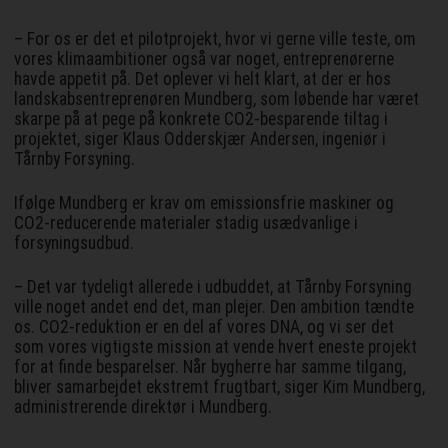
– For os er det et pilotprojekt, hvor vi gerne ville teste, om
vores klimaambitioner også var noget, entreprenørerne
havde appetit på. Det oplever vi helt klart, at der er hos
landskabsentreprenøren Mundberg, som løbende har været
skarpe på at pege på konkrete CO2-besparende tiltag i
projektet, siger Klaus Odderskjær Andersen, ingeniør i
Tårnby Forsyning.
Ifølge Mundberg er krav om emissionsfrie maskiner og
CO2-reducerende materialer stadig usædvanlige i
forsyningsudbud.
– Det var tydeligt allerede i udbuddet, at Tårnby Forsyning
ville noget andet end det, man plejer. Den ambition tændte
os. CO2-reduktion er en del af vores DNA, og vi ser det
som vores vigtigste mission at vende hvert eneste projekt
for at finde besparelser. Når bygherre har samme tilgang,
bliver samarbejdet ekstremt frugtbart, siger Kim Mundberg,
administrerende direktør i Mundberg.