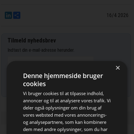
LinkedIn
Del
16/4 2026
Tilmeld nyhedsbrev
Indtast din e-mail-adresse herunder.
×
Denne hjemmeside bruger
cookies
Læs mere om udsendelsestidspunkter og afmelding her
.
Vi bruger cookies til at tilpasse indhold,
annoncer og til at analysere vores trafik. Vi
deler også oplysninger om din brug af
vores websted med vores annoncerings-
og analysepartnere, som kan kombinere
dem med andre oplysninger, som du har
Bliv opdateret hver dag