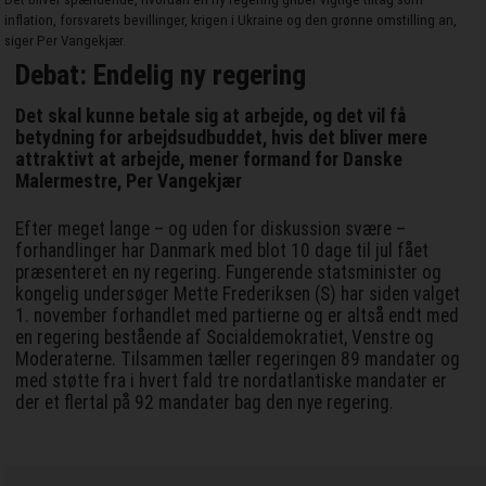
inflation, forsvarets bevillinger, krigen i Ukraine og den grønne omstilling an,
siger Per Vangekjær.
Debat: Endelig ny regering
Det skal kunne betale sig at arbejde, og det vil få
betydning for arbejdsudbuddet, hvis det bliver mere
attraktivt at arbejde, mener formand for Danske
Malermestre, Per Vangekjær
Efter meget lange – og uden for diskussion svære –
forhandlinger har Danmark med blot 10 dage til jul fået
præsenteret en ny regering. Fungerende statsminister og
kongelig undersøger Mette Frederiksen (S) har siden valget
1. november forhandlet med partierne og er altså endt med
en regering bestående af Socialdemokratiet, Venstre og
Moderaterne. Tilsammen tæller regeringen 89 mandater og
med støtte fra i hvert fald tre nordatlantiske mandater er
der et flertal på 92 mandater bag den nye regering.