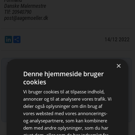
Formand
Danske Malermestre
Tlf: 20940790
post@aagemoeller.dk
LinkedIn
Del
14/12 2022
×
Tilmeld nyhedsbrev
Denne hjemmeside bruger
Indtast din e-mail-adresse herunder.
cookies
Vi bruger cookies til at tilpasse indhold,
annoncer og til at analysere vores trafik. Vi
deler også oplysninger om din brug af
Læs mere om udsendelsestidspunkter og afmelding her
.
vores websted med vores annoncerings-
og analysepartnere, som kan kombinere
dem med andre oplysninger, som du har
Bliv opdateret hver dag