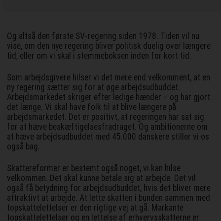
Og altså den første SV-regering siden 1978. Tiden vil nu
vise, om den nye regering bliver politisk duelig over længere
tid, eller om vi skal i stemmeboksen inden for kort tid.
Som arbejdsgivere hilser vi det mere end velkomment, at en
ny regering sætter sig for at øge arbejdsudbuddet.
Arbejdsmarkedet skriger efter ledige hænder – og har gjort
det længe. Vi skal have folk til at blive længere på
arbejdsmarkedet. Det er positivt, at regeringen har sat sig
for at hæve beskæftigelsesfradraget. Og ambitionerne om
at hæve arbejdsudbuddet med 45.000 danskere stiller vi os
også bag.
Skattereformer er bestemt også noget, vi kan hilse
velkommen. Det skal kunne betale sig at arbejde. Det vil
også få betydning for arbejdsudbuddet, hvis det bliver mere
attraktivt at arbejde. At lette skatten i bunden sammen med
topskattelettelser er den rigtige vej at gå. Markante
topskattelettelser og en lettelse af erhvervsskatterne er