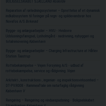
BOLIGSELSKABET SJÆLLAND
Roskilde
Reparation af rørledningssystemer – Oprettelse af et dynamisk
indkøbssystem til foringer på regn- og spildevandsrør hos
Novafos A/S
Birkerød
Bygge- og anlægsarbejder – HVU - Hvidovre
Udslusningsfængsel, Lysholmgård - nedrivning, nybyggeri og
totalrenovering
København
Bygge- og anlægsarbejder – Charging Infrastructure at Hårlev
Station
Taastrup
Rottebekæmpelse – Vejen Forsyning A/S - udbud af
rottebekæmpelse, service og rådgivning.
Vejen
Arkitekt-, konstruktions-, ingeniør- og inspektionsvirksomhed –
DT-PV.R008 - Rammeaftale om naturfaglig rådgivning
København V
Rengøring – Rengøring og vinduespudsning - Boligselskabet
Strandparken
København V