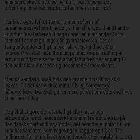
finansiere skattelettelserne. En frisættelse af det
offentlige er et helt rigtigt tiltag, men er det nok?
Der blev også luftet tanker om en reform af
uddannelsessystemet, noget, vi har efterlyst. Blandt andet
kommer mesterlæren tilbage under en eller anden form.
Men alt for mange unge går gymnasievejen. Det er
tvingende nødvendigt, at der bliver sat ind her. Men
hvordan? Vi skal have flere unge til at kigge i retning af
erhvervsuddannelserne, så arbejdsmarked har adgang til
den bedst kvalificerede og uddannede arbejdskraft.
Men så sandelig også, hvis den grønne omstilling skal
lykkes. Til det har vi ikke mindst brug for dygtige
håndværkere. Der skal gøres mere på det område, end hvad
vi har hørt i dag.
Dog skal vi gøre det utvetydigt klart, at vi som
arbejdsgivere må tage stærkt afstand fra det angreb på
den danske forhandlingsmodel, det bebudede lønløft til de
sundhedsansatte, som regeringen lægger op til, er. Tre
milliarder for at indfri et socialdemokratisk valgløfte... Det