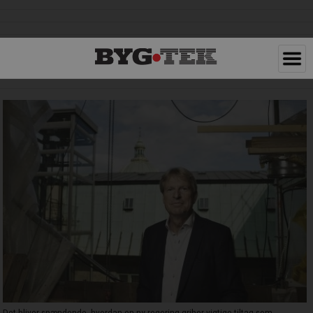
Det bliver spændende, hvordan en ny regering griber vigtige tiltag som