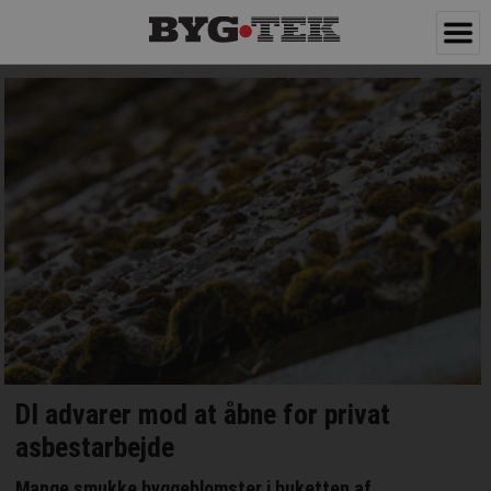
DI advarer mod at åbne for privat
asbestarbejde
Mange smukke byggeblomster i buketten af