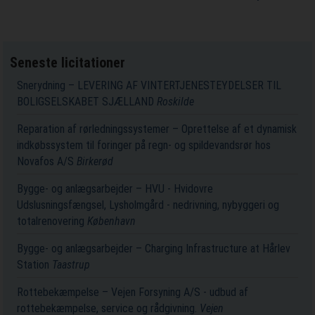
Seneste licitationer
Snerydning – LEVERING AF VINTERTJENESTEYDELSER TIL
BOLIGSELSKABET SJÆLLAND
Roskilde
Reparation af rørledningssystemer – Oprettelse af et dynamisk
indkøbssystem til foringer på regn- og spildevandsrør hos
Novafos A/S
Birkerød
Bygge- og anlægsarbejder – HVU - Hvidovre
Udslusningsfængsel, Lysholmgård - nedrivning, nybyggeri og
totalrenovering
København
Bygge- og anlægsarbejder – Charging Infrastructure at Hårlev
Station
Taastrup
Rottebekæmpelse – Vejen Forsyning A/S - udbud af
rottebekæmpelse, service og rådgivning.
Vejen