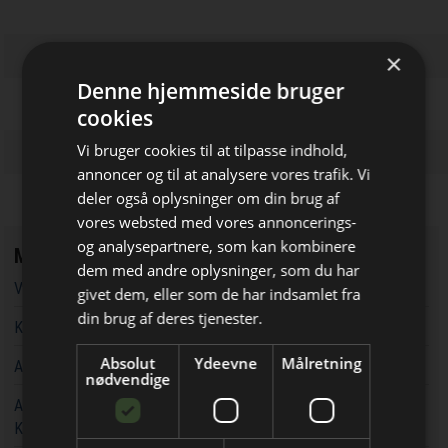
×
Denne hjemmeside bruger
cookies
Vi bruger cookies til at tilpasse indhold,
annoncer og til at analysere vores trafik. Vi
deler også oplysninger om din brug af
vores websted med vores annoncerings-
og analysepartnere, som kan kombinere
Mest læste
Bliv opdateret hver dag
dem med andre oplysninger, som du har
Vandværker i Randers kører på lånt tid
givet dem, eller som de har indsamlet fra
Få de vigtigste nyheder om
din brug af deres tjenester.
Kaospilot skal skabe kreative arkitektledere i Aarhus
byggebranchen
Absolut
Ydeevne
Målretning
Aarsleff vinder energiprojekter til 3,7 milliarder kroner
direkte i din indbakke
nødvendige
Aarsleff får ansvaret for at udvide kapaciteten rundt om
Københavns Hovedbanegård