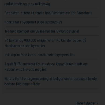
omfattende og grov millionsvig
Det bliver lettere at handle hos Davidsen øst for Storebælt
Konkurser i byggeriet (Uge 32/2026-2)
Tre hold kæmper om Svanemøllens Skybrudstunnel
74 hektar og 900.000 etagemeter: Nu kan der bydes på
Nordhavns næste bykvarter
Irsk kapitalfond køber dansk isoleringsspecialist
Aarsleff får ansvaret for at udvide kapaciteten rundt om
Københavns Hovedbanegård
EU-støtte til energirenovering af boliger under coronaen havde i
bedste fald ringe effekt
Flere nyheder »