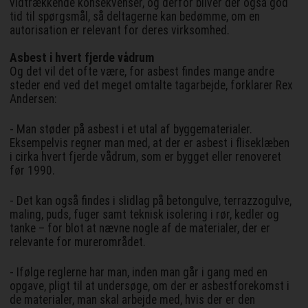
vidtrækkende konsekvenser, og derfor bliver der også god
tid til spørgsmål, så deltagerne kan bedømme, om en
autorisation er relevant for deres virksomhed.
Asbest i hvert fjerde vådrum
Og det vil det ofte være, for asbest findes mange andre
steder end ved det meget omtalte tagarbejde, forklarer Rex
Andersen:
- Man støder på asbest i et utal af byggematerialer.
Eksempelvis regner man med, at der er asbest i fliseklæben
i cirka hvert fjerde vådrum, som er bygget eller renoveret
før 1990.
- Det kan også findes i slidlag på betongulve, terrazzogulve,
maling, puds, fuger samt teknisk isolering i rør, kedler og
tanke – for blot at nævne nogle af de materialer, der er
relevante for murerområdet.
- Ifølge reglerne har man, inden man går i gang med en
opgave, pligt til at undersøge, om der er asbestforekomst i
de materialer, man skal arbejde med, hvis der er den