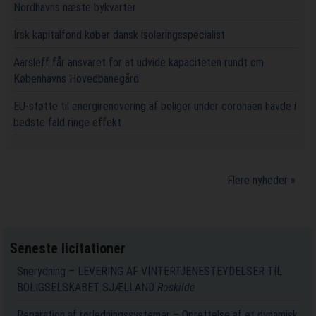
Nordhavns næste bykvarter
Irsk kapitalfond køber dansk isoleringsspecialist
Aarsleff får ansvaret for at udvide kapaciteten rundt om
Københavns Hovedbanegård
EU-støtte til energirenovering af boliger under coronaen havde i
bedste fald ringe effekt
Flere nyheder »
Seneste licitationer
Snerydning – LEVERING AF VINTERTJENESTEYDELSER TIL
BOLIGSELSKABET SJÆLLAND
Roskilde
Reparation af rørledningssystemer – Oprettelse af et dynamisk