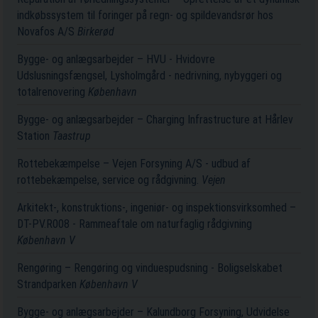
indkøbssystem til foringer på regn- og spildevandsrør hos
Novafos A/S
Birkerød
Bygge- og anlægsarbejder – HVU - Hvidovre
Udslusningsfængsel, Lysholmgård - nedrivning, nybyggeri og
totalrenovering
København
Bygge- og anlægsarbejder – Charging Infrastructure at Hårlev
Station
Taastrup
Rottebekæmpelse – Vejen Forsyning A/S - udbud af
rottebekæmpelse, service og rådgivning.
Vejen
Arkitekt-, konstruktions-, ingeniør- og inspektionsvirksomhed –
DT-PV.R008 - Rammeaftale om naturfaglig rådgivning
København V
Rengøring – Rengøring og vinduespudsning - Boligselskabet
Strandparken
København V
Bygge- og anlægsarbejder – Kalundborg Forsyning, Udvidelse