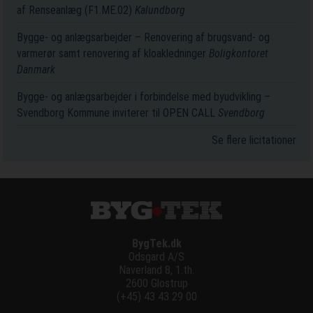
af Renseanlæg (F1.ME.02)
Kalundborg
Bygge- og anlægsarbejder – Renovering af brugsvand- og
varmerør samt renovering af kloakledninger
Boligkontoret
Danmark
Bygge- og anlægsarbejder i forbindelse med byudvikling –
Svendborg Kommune inviterer til OPEN CALL
Svendborg
Se flere licitationer
BygTek.dk
Odsgard A/S
Naverland 8, 1.th.
2600 Glostrup
(+45) 43 43 29 00