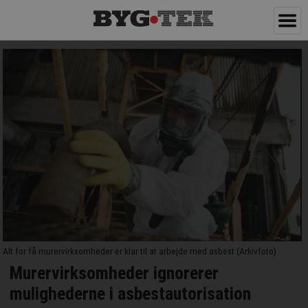
Alt for få murervirksomheder er klar til at arbejde med asbest (Arkivfoto)
Murervirksomheder ignorerer
mulighederne i asbestautorisation