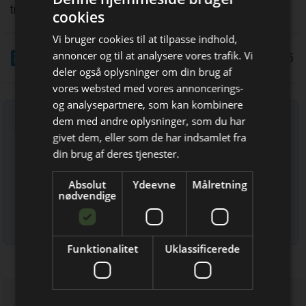
træffe, understreger Mads Okking.
cookies
Vi bruger cookies til at tilpasse indhold,
LinkedIn
Del
annoncer og til at analysere vores trafik. Vi
22/4 2025
deler også oplysninger om din brug af
vores websted med vores annoncerings-
og analysepartnere, som kan kombinere
Tilmeld nyhedsbrev
dem med andre oplysninger, som du har
Bliv opdateret hver dag
givet dem, eller som de har indsamlet fra
Indtast din e-mail-adresse herunder.
Få de vigtigste nyheder om
din brug af deres tjenester.
byggebranchen
Absolut
Ydeevne
Målretning
direkte i din indbakke
nødvendige
Læs mere om udsendelsestidspunkter og afmelding her
.
Funktionalitet
Uklassificerede