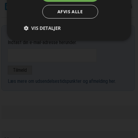
nyhedsbrevet
LinkedIn
Del
11/6 2026
AFVIS ALLE
VIS DETALJER
Tilmeld nyhedsbrev
Indtast din e-mail-adresse herunder.
Læs mere om udsendelsestidspunkter og afmelding her
.