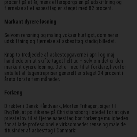
procent på et år, mens efterspørgslen på udskiftning og
fjernelse af et asbesttag er steget med 82 procent.
Markant dyrere løsning
Selvom rensning og maling vokser hurtigst, dominerer
udskiftning og fjernelse af asbesttag stadig billedet.
Knap to tredjedele af asbestopgaverne i april og maj
handlede om at skifte taget helt ud – selv om det er den
markant dyrere løsning. Det er med til at forklare, hvorfor
antallet af tagentrepriser generelt er steget 24 procent i
årets første fem måneder.
Forlæng
Direktør i Dansk Håndværk, Morten Frihagen, siger til
BygTek, at politikerne på Christiansborg i stedet for at give
private lov til at fjerne asbesttag bør forlænge muligheden
for at lade professionelle virksomheder rense og male de
titusinder af asbesttag i Danmark: