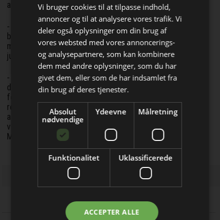
asbesttag:
Vi bruger cookies til at tilpasse indhold,
annoncer og til at analysere vores trafik. Vi
- Tallene fra 3byggetilbud.dk viser, at der er mange, der vil
deler også oplysninger om din brug af
beholde deres asbesttag med den rette vedligeholdelse,
vores websted med vores annoncerings-
men de kan ikke nå at få opgaven udført inden fristen 1.
og analysepartnere, som kan kombinere
juli.
Bliv opdateret hver dag
dem med andre oplysninger, som du har
- I stedet må de så af økonomiske årsager vælge at lade
givet dem, eller som de har indsamlet fra
Få de vigtigste nyheder om
deres tag forfalde de kommende år med det resultat, at
din brug af deres tjenester.
forvitret asbest risikerer at ende i kloaken efter kraftige
byggebranchen
regnskyl. Desuden bør der fokuseres på, at vedligeholdelse
Absolut
Ydeevne
Målretning
direkte i din indbakke
af asbesttag fremmer den grønne dagsorden med at
nødvendige
vedligeholde i stedet for at udskifte med nyt, slutter
Morten Frihagen.
Funktionalitet
Uklassificerede
Jeg modtager allerede
ACCEPTER ALLE