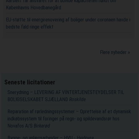
Aarsleff får ansvaret for at udvide kapaciteten rundt om
Københavns Hovedbanegård
EU-støtte til energirenovering af boliger under coronaen havde i
bedste fald ringe effekt
Flere nyheder »
Seneste licitationer
Snerydning – LEVERING AF VINTERTJENESTEYDELSER TIL
BOLIGSELSKABET SJÆLLAND
Roskilde
Reparation af rørledningssystemer – Oprettelse af et dynamisk
indkøbssystem til foringer på regn- og spildevandsrør hos
Novafos A/S
Birkerød
Bygge- og anlægsarbejder – HVU - Hvidovre