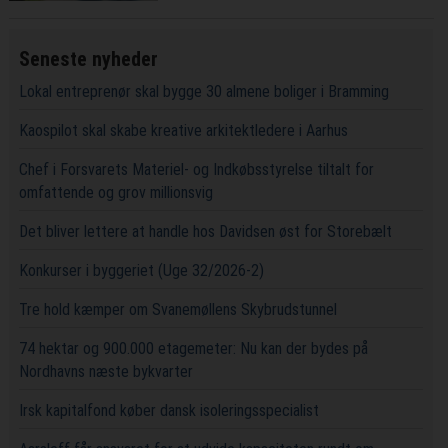
Seneste nyheder
Lokal entreprenør skal bygge 30 almene boliger i Bramming
Kaospilot skal skabe kreative arkitektledere i Aarhus
Chef i Forsvarets Materiel- og Indkøbsstyrelse tiltalt for
omfattende og grov millionsvig
Det bliver lettere at handle hos Davidsen øst for Storebælt
Konkurser i byggeriet (Uge 32/2026-2)
Tre hold kæmper om Svanemøllens Skybrudstunnel
74 hektar og 900.000 etagemeter: Nu kan der bydes på
Nordhavns næste bykvarter
Irsk kapitalfond køber dansk isoleringsspecialist