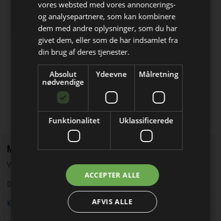
og kraner
vores websted med vores annoncerings-
Rejnstrup Gravekasser
og analysepartnere, som kan kombinere
Sikre udgravninger med gravekasser
dem med andre oplysninger, som du har
Bliv opdateret hver dag
givet dem, eller som de har indsamlet fra
Få de vigtigste nyheder om
din brug af deres tjenester.
VinduesPladsen
byggebranchen
Vinduer, døre, trapper og kviste
Absolut
Ydeevne
Målretning
direkte i din indbakke
nødvendige
Plastmo
Markedsleder inden for tagrender og
tagplader
Funktionalitet
Uklassificerede
Mest læste
Vandværker i Randers kører på lånt tid
Jeg modtager allerede
ACCEPTER ALLE
nyhedsbrevet
Det bliver lettere at handle hos Davidsen øst for Storebælt
AFVIS ALLE
Kaospilot skal skabe kreative arkitektledere i Aarhus