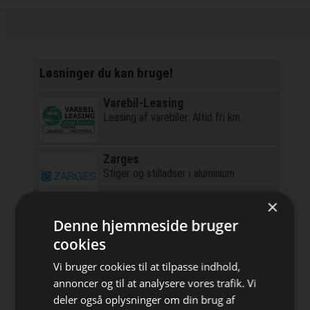
Løsninger du kan bruge!
Varebil-Leasing
Leasing af varebiler. Altid fri km.
Zarges
Stiger og stilladser i aluminium
×
LCA.no
Denne hjemmeside bruger
Verificeret og cloud-baseret
cookies
miljødokumentation - EPD
Vi bruger cookies til at tilpasse indhold,
Scantruck
annoncer og til at analysere vores trafik. Vi
Danmarks største udbyder af
entreprenørmateriel, teleskoplæssere
deler også oplysninger om din brug af