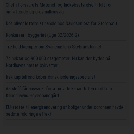
Chef i Forsvarets Materiel- og Indkøbsstyrelse tiltalt for
omfattende og grov millionsvig
Det bliver lettere at handle hos Davidsen øst for Storebælt
Konkurser i byggeriet (Uge 32/2026-2)
Tre hold kæmper om Svanemøllens Skybrudstunnel
74 hektar og 900.000 etagemeter: Nu kan der bydes på
Nordhavns næste bykvarter
Irsk kapitalfond køber dansk isoleringsspecialist
Aarsleff får ansvaret for at udvide kapaciteten rundt om
Københavns Hovedbanegård
EU-støtte til energirenovering af boliger under coronaen havde i
bedste fald ringe effekt