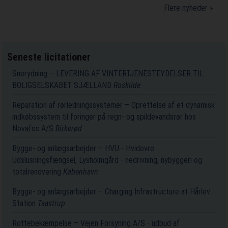
Flere nyheder »
Seneste licitationer
Snerydning – LEVERING AF VINTERTJENESTEYDELSER TIL
BOLIGSELSKABET SJÆLLAND
Roskilde
Reparation af rørledningssystemer – Oprettelse af et dynamisk
indkøbssystem til foringer på regn- og spildevandsrør hos
Novafos A/S
Birkerød
Bygge- og anlægsarbejder – HVU - Hvidovre
Udslusningsfængsel, Lysholmgård - nedrivning, nybyggeri og
totalrenovering
København
Bygge- og anlægsarbejder – Charging Infrastructure at Hårlev
Station
Taastrup
Rottebekæmpelse – Vejen Forsyning A/S - udbud af