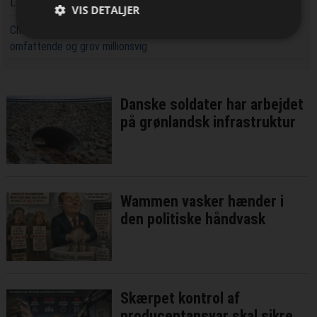
Lokal entreprenør skal bygge 30 almene boliger i Bramming
VIS DETALJER
Chef i Forsvarets Materiel- og Indkøbsstyrelse tiltalt for
omfattende og grov millionsvig
Danske soldater har arbejdet
på grønlandsk infrastruktur
Wammen vasker hænder i
den politiske håndvask
Skærpet kontrol af
producentansvar skal sikre