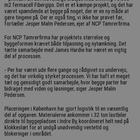
m2 fermacell Fibergips. Det er et kæmpe projekt, og det har
været spændende at bygge på noget, der er en ny måde at
gøre tingene på. Der er også ting, vi ikke har prøvet før,
fortæller Jesper Malm Pedersen, ejer af NCP Tømrerfirma.
For NCP Tømrerfirma har projektets størrelse og
byggeformen krævet både tilpasning og nytænkning. Det
tætte samarbejde med James Hardie har været en vigtig
del af processen.
- Per har været ude flere gange og rådgivet os undervejs,
og det har virkelig styrket processen. Vi har haft et meget
tæt og gensidigt godt samarbejde, hvor begge parter har
bidraget med viden og løsninger, siger Jesper Malm
Pedersen.
Placeringen i København har gjort logistik til en væsentlig
del af opgaven. Materialerne ankommer i 32 ton lastbiler
direkte til byggepladsen i Indre By, koordineret helt ned på
klokkeslæt for at undgå unødvendig ventetid og
blokeringer i området.