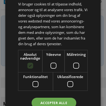
LinkedIn
Del
27/4 2026
Vi bruger cookies til at tilpasse indhold,
annoncer og til at analysere vores trafik. Vi
deler også oplysninger om din brug af
Tilmeld nyhedsbrev
vores websted med vores annoncerings-
og analysepartnere, som kan kombinere
Indtast din e-mail-adresse herunder.
dem med andre oplysninger, som du har
givet dem, eller som de har indsamlet fra
din brug af deres tjenester.
Absolut
Ydeevne
Målretning
nødvendige
Læs mere om udsendelsestidspunkter og afmelding her
.
Funktionalitet
Uklassificerede
ACCEPTER ALLE
Mest læste