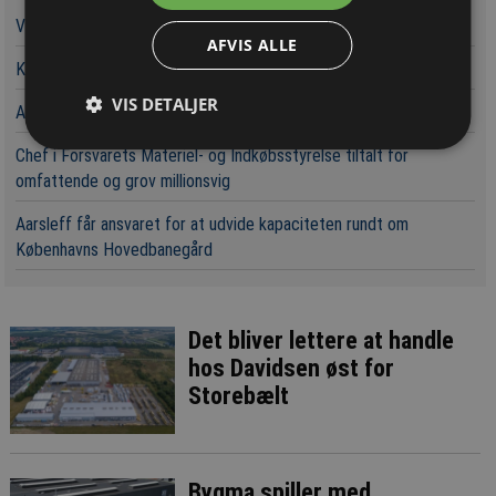
Vandværker i Randers kører på lånt tid
AFVIS ALLE
Kaospilot skal skabe kreative arkitektledere i Aarhus
VIS DETALJER
Aarsleff vinder energiprojekter til 3,7 milliarder kroner
Chef i Forsvarets Materiel- og Indkøbsstyrelse tiltalt for
omfattende og grov millionsvig
Aarsleff får ansvaret for at udvide kapaciteten rundt om
Københavns Hovedbanegård
Det bliver lettere at handle
hos Davidsen øst for
Storebælt
Bygma spiller med