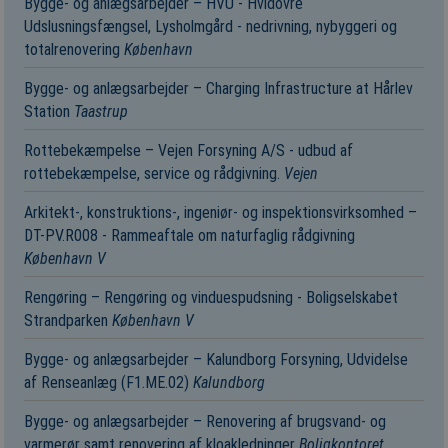
Bygge- og anlægsarbejder – HVU - Hvidovre
Udslusningsfængsel, Lysholmgård - nedrivning, nybyggeri og
totalrenovering
København
Bygge- og anlægsarbejder – Charging Infrastructure at Hårlev
Station
Taastrup
Rottebekæmpelse – Vejen Forsyning A/S - udbud af
rottebekæmpelse, service og rådgivning.
Vejen
Arkitekt-, konstruktions-, ingeniør- og inspektionsvirksomhed –
DT-PV.R008 - Rammeaftale om naturfaglig rådgivning
København V
Rengøring – Rengøring og vinduespudsning - Boligselskabet
Strandparken
København V
Bygge- og anlægsarbejder – Kalundborg Forsyning, Udvidelse
af Renseanlæg (F1.ME.02)
Kalundborg
Bygge- og anlægsarbejder – Renovering af brugsvand- og
varmerør samt renovering af kloakledninger
Boligkontoret