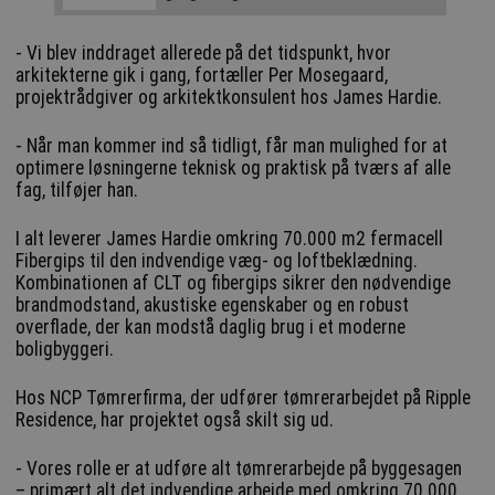
- Vi blev inddraget allerede på det tidspunkt, hvor
arkitekterne gik i gang, fortæller Per Mosegaard,
projektrådgiver og arkitektkonsulent hos James Hardie.
- Når man kommer ind så tidligt, får man mulighed for at
optimere løsningerne teknisk og praktisk på tværs af alle
fag, tilføjer han.
I alt leverer James Hardie omkring 70.000 m2 fermacell
Fibergips til den indvendige væg- og loftbeklædning.
Kombinationen af CLT og fibergips sikrer den nødvendige
brandmodstand, akustiske egenskaber og en robust
overflade, der kan modstå daglig brug i et moderne
boligbyggeri.
Hos NCP Tømrerfirma, der udfører tømrerarbejdet på Ripple
Residence, har projektet også skilt sig ud.
- Vores rolle er at udføre alt tømrerarbejde på byggesagen
– primært alt det indvendige arbejde med omkring 70.000