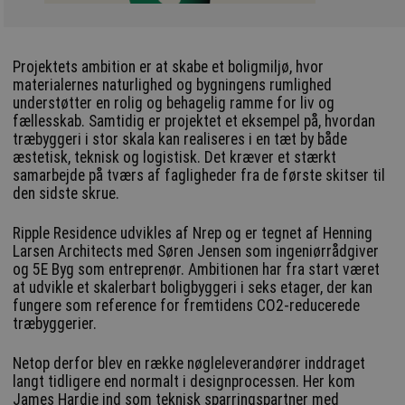
Projektets ambition er at skabe et boligmiljø, hvor
materialernes naturlighed og bygningens rumlighed
understøtter en rolig og behagelig ramme for liv og
fællesskab. Samtidig er projektet et eksempel på, hvordan
træbyggeri i stor skala kan realiseres i en tæt by både
æstetisk, teknisk og logistisk. Det kræver et stærkt
samarbejde på tværs af fagligheder fra de første skitser til
den sidste skrue.
Ripple Residence udvikles af Nrep og er tegnet af Henning
Larsen Architects med Søren Jensen som ingeniørrådgiver
og 5E Byg som entreprenør. Ambitionen har fra start været
at udvikle et skalerbart boligbyggeri i seks etager, der kan
fungere som reference for fremtidens CO2-reducerede
træbyggerier.
Netop derfor blev en række nøgleleverandører inddraget
langt tidligere end normalt i designprocessen. Her kom
James Hardie ind som teknisk sparringspartner med