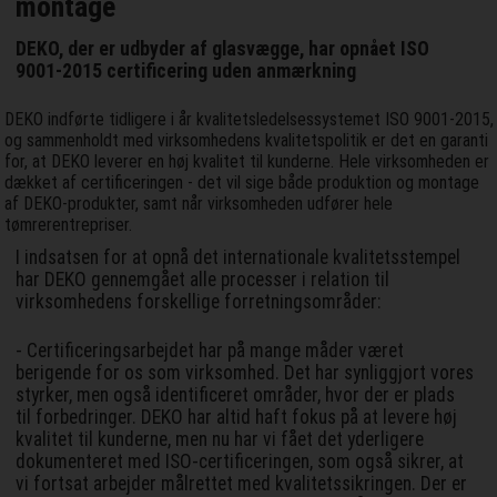
montage
DEKO, der er udbyder af glasvægge, har opnået ISO
9001-2015 certificering uden anmærkning
DEKO indførte tidligere i år kvalitetsledelsessystemet ISO 9001-2015,
og sammenholdt med virksomhedens kvalitetspolitik er det en garanti
for, at DEKO leverer en høj kvalitet til kunderne. Hele virksomheden er
dækket af certificeringen - det vil sige både produktion og montage
af DEKO-produkter, samt når virksomheden udfører hele
tømrerentrepriser.
I indsatsen for at opnå det internationale kvalitetsstempel
har DEKO gennemgået alle processer i relation til
virksomhedens forskellige forretningsområder:
- Certificeringsarbejdet har på mange måder været
berigende for os som virksomhed. Det har synliggjort vores
styrker, men også identificeret områder, hvor der er plads
til forbedringer. DEKO har altid haft fokus på at levere høj
kvalitet til kunderne, men nu har vi fået det yderligere
dokumenteret med ISO-certificeringen, som også sikrer, at
vi fortsat arbejder målrettet med kvalitetssikringen. Der er