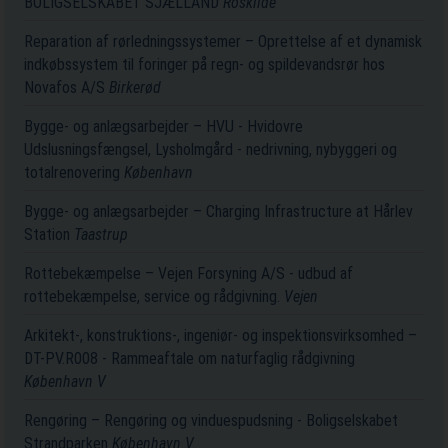
BOLIGSELSKABET SJÆLLAND
Roskilde
Reparation af rørledningssystemer – Oprettelse af et dynamisk
indkøbssystem til foringer på regn- og spildevandsrør hos
Novafos A/S
Birkerød
Bygge- og anlægsarbejder – HVU - Hvidovre
Udslusningsfængsel, Lysholmgård - nedrivning, nybyggeri og
totalrenovering
København
Bygge- og anlægsarbejder – Charging Infrastructure at Hårlev
Station
Taastrup
Rottebekæmpelse – Vejen Forsyning A/S - udbud af
rottebekæmpelse, service og rådgivning.
Vejen
Arkitekt-, konstruktions-, ingeniør- og inspektionsvirksomhed –
DT-PV.R008 - Rammeaftale om naturfaglig rådgivning
København V
Rengøring – Rengøring og vinduespudsning - Boligselskabet
Strandparken
København V