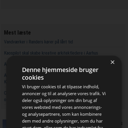
Mest læste
Vandværker i Randers kører på lånt tid
Kaospilot skal skabe kreative arkitektledere i Aarhus
×
Aarsleff vinder energiprojekter til 3,7 milliarder kroner
Denne hjemmeside bruger
Aarsleff får ansvaret for at udvide kapaciteten rundt om
cookies
Københavns Hovedbanegård
Vi bruger cookies til at tilpasse indhold,
Chef i Forsvarets Materiel- og Indkøbsstyrelse tiltalt for
annoncer og til at analysere vores trafik. Vi
omfattende og grov millionsvig
deler også oplysninger om din brug af
vores websted med vores annoncerings-
og analysepartnere, som kan kombinere
Bliv opdateret hver dag
dem med andre oplysninger, som du har
Danmarks højeste kontorhus
givet dem, eller som de har indsamlet fra