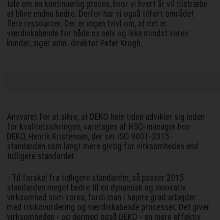
tale om en kontinuerlig proces, hvor vi hvert år vil tilstræbe
at blive endnu bedre. Derfor har vi også tilført området
flere ressourcer. Der er ingen tvivl om, at det er
værdiskabende for både os selv og ikke mindst vores
kunder, siger adm. direktør Peter Krogh.
Ansvaret for at sikre, at DEKO hele tiden udvikler sig inden
for kvalitetssikringen, varetages af HSQ-manager hos
DEKO, Henrik Kristensen, der ser ISO 9001-2015-
standarden som langt mere givtig for virksomheden end
tidligere standarder.
- Til forskel fra tidligere standarder, så passer 2015-
standarden meget bedre til en dynamisk og innovativ
virksomhed som vores, fordi man i højere grad arbejder
med risikovurdering og værdiskabende processer. Det giver
virksomheden - og dermed også DEKO - en mere effektiv