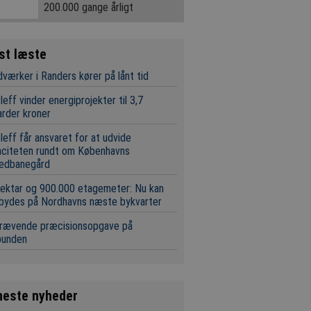
200.000 gange årligt
st læste
værker i Randers kører på lånt tid
leff vinder energiprojekter til 3,7
iarder kroner
leff får ansvaret for at udvide
aciteten rundt om Københavns
edbanegård
ektar og 900.000 etagemeter: Nu kan
 bydes på Nordhavns næste bykvarter
krævende præcisionsopgave på
bunden
neste nyheder