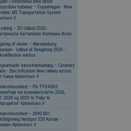
jder i forbindelse med delvis
rjordiske bybaner – Copenhagen - New
oline, M5 Transportation System
enhavn S
rydning – EU-Udbud 2026 -
tertjeneste Kerteminde Kommune
Broby
øring af skoler – Marselisborg
asium - Udbud af Rengøring 2026 -
valifikation
Aarhus
ægsarbejde: kørestrømsanlæg – Catenary
em - Electrification New railway across
t Funen
København V
eniørvirksomhed – PA-TPD.R003
meaftale om konsulentstøtte 2026,
, 2028 og 2029 til ’Pulje til
lprojekter’
København V
niørvirksomhed – 2090.R01
lrådgivning Nødspor E20 Korsør ­
melev
København V