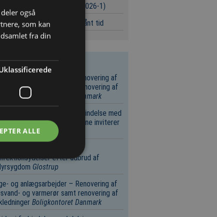
urser i byggeriet (Uge 32/2026-1)
i deler også
værker i Randers kører på lånt tid
rtnere, som kan
dsamlet fra din
este licitationer
Uklassificerede
e- og anlægsarbejder – Renovering af
svand- og varmerør samt renovering af
kledninger
Boligkontoret Danmark
e- og anlægsarbejder i forbindelse med
vikling – Svendborg Kommune inviterer
EPTER ALLE
 OPEN CALL
Svendborg
øring – Rengørings- og
nfektionsydelser efter udbrud af
dyrsygdom
Glostrup
e- og anlægsarbejder – Renovering af
svand- og varmerør samt renovering af
kledninger
Boligkontoret Danmark