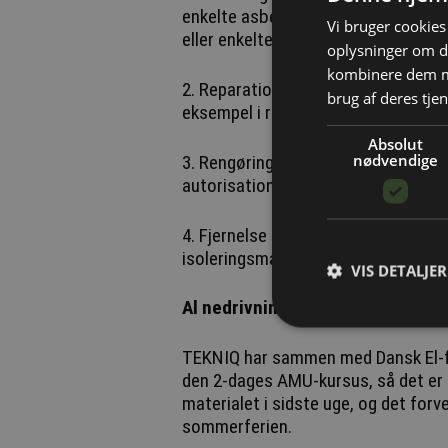
enkelte asbestholdige tagplader, en
Vi bruger cookies 
eller enkelte rørbøjninger med asbes
oplysninger om d
kombinere dem me
2. Reparation, vedligeholdelse og in
brug af deres tjen
eksempel i relation til bygninger og
Absolut
nødvendige
3. Rengøring for asbeststøv før ek
autorisationskrævende nedrivning.
4. Fjernelse af asbestforurenet ma
isoleringsmateriale på loftrum.
VIS DETALJER
Al nedrivning af asbest skal anm
TEKNIQ har sammen med Dansk El-for
den 2-dages AMU-kursus, så det er 
materialet i sidste uge, og det for
sommerferien.