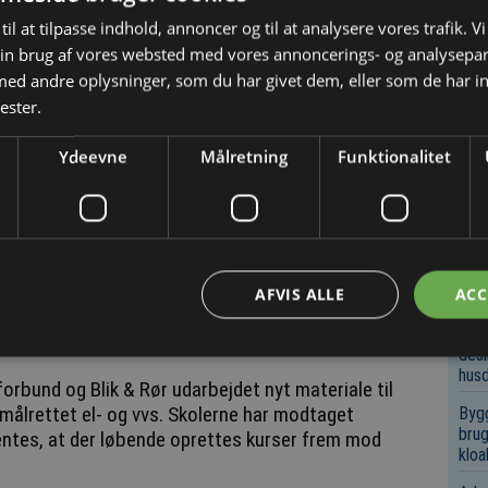
Konk
kelte fliser fastgjort med asbestholdig fliseklæb
til at tilpasse indhold, annoncer og til at analysere vores trafik. V
tholdig isolering.
Vand
in brug af vores websted med vores annoncerings- og analysepa
d andre oplysninger, som du har givet dem, eller som de har in
dkapsling af forskelligt asbestholdigt materiale, for
ester.
 anlæg.
Sen
Ydeevne
Målretning
Funktionalitet
Bygg
sempelvis afslutning af andet asbestarbejde end
brug
kloa
Bygg
teriale, eksempelvis asbestforurenet
byud
AFVIS ALLE
ACC
til
eldes
Reng
desi
hus
bund og Blik & Rør udarbejdet nyt materiale til
målrettet el- og vvs. Skolerne har modtaget
Bygg
brug
ventes, at der løbende oprettes kurser frem mod
kloa