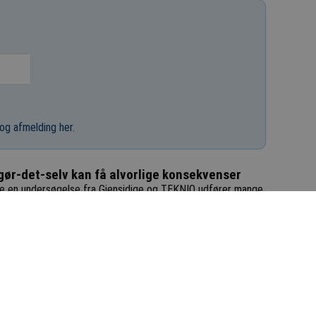
og afmelding her
.
 gør-det-selv kan få alvorlige konsekvenser
ge en undersøgelse fra Gjensidige og TEKNIQ udfører mange
gejere projekter, de slet ikke må udføre
prisstigning på nyt badeværelse
værelsesrenovering er den håndværkerydelse, der er steget