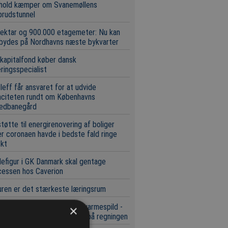
 hold kæmper om Svanemøllens
brudstunnel
ektar og 900.000 etagemeter: Nu kan
 bydes på Nordhavns næste bykvarter
 kapitalfond køber dansk
eringsspecialist
leff får ansvaret for at udvide
aciteten rundt om Københavns
edbanegård
tøtte til energirenovering af boliger
r coronaen havde i bedste fald ringe
ekt
efigur i GK Danmark skal gentage
cessen hos Caverion
ren er det stærkeste læringsrum
kningsprojekt skal afsløre varmespild -
×
 spare beboere 20 procent på regningen