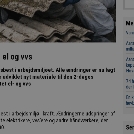
Me
Vand
Aars
mill
 el og vvs
Aars
kap
sbest i arbejdsmiljøet. Alle ændringer er nu lagt
Hov
r udviklet nyt materiale til den 2-dages
74 h
et el- og vvs
der
En 
hav
best i arbejdsmiljø i kraft. Ændringerne udspringer af
te elektrikere, vvs'ere og andre håndværkere, der
Se
90.