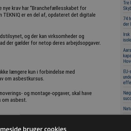
Tre
de nye krav har ”Branchefællesskabet for
Sky
 TEKNIQ er en del af, opdateret det digitale
74 h
der
Irsk
jdstilsynet, og der kan virksomheder og
isol
vad der gælder for netop deres arbejdsopgaver.
Aars
kap
Hov
 ikke længere kun i forbindelse med
EU-s
unde
krav om asbestkursus.
eff
noverings- og montage-opgaver, skal have
Nøgl
suc
s om asbest.
Natu
Fors
skal
meside bruger cookies
f mindre karakter som eksempelvis nedtagning af