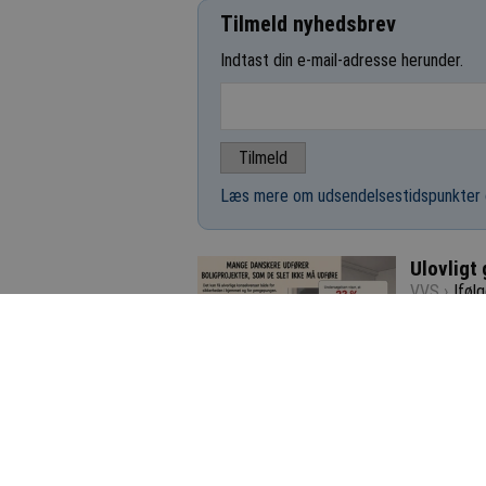
Tilmeld nyhedsbrev
Indtast din e-mail-adresse herunder.
Læs mere om udsendelsestidspunkter 
Ulovligt
VVS ›
Iføl
danske boli
Voldsom 
VVS ›
Bade