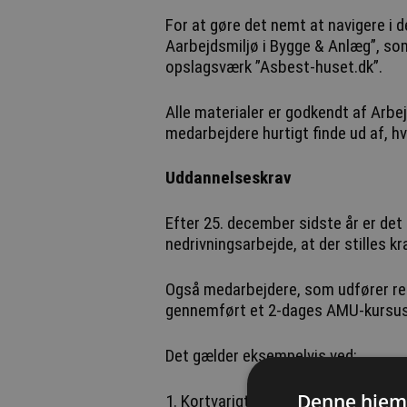
For at gøre det nemt at navigere i 
Aarbejdsmiljø i Bygge & Anlæg”, som
opslagsværk ”Asbest-huset.dk”.
Alle materialer er godkendt af Arbe
medarbejdere hurtigt finde ud af, h
Uddannelseskrav
Efter 25. december sidste år er det
nedrivningsarbejde, at der stilles 
Også medarbejdere, som udfører re
gennemført et 2-dages AMU-kursu
Det gælder eksempelvis ved:
Denne hjem
1. Kortvarigt nedrivningsarbejde a