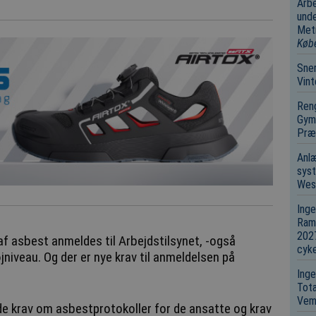
Arbe
unde
Metr
Køb
Sne
Vin
Reng
Gymn
Præk
Anl
syst
Wes
Ing
Ram
2027
f asbest anmeldes til Arbejdstilsynet, -også
cyke
jniveau. Og der er nye krav til anmeldelsen på
Inge
Tota
Vem
de krav om asbestprotokoller for de ansatte og krav