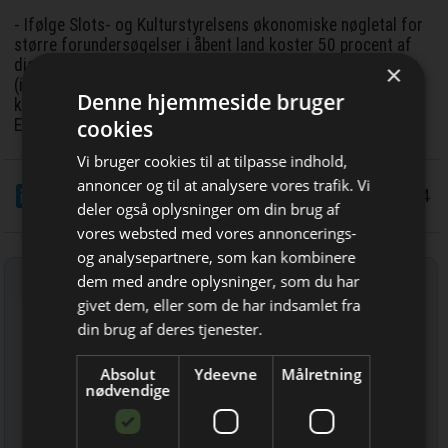
- Ifølge Slots- og Kulturstyrelsens økonomiske nøgletal for
større forundersøgelser i åbent land koster 50 procent af
disse forundersøgelser under 3,28 kroner pr kvadratmeter.
×
(inklusive moms), mens 90 procent koster under 6,29
Denne hjemmeside bruger
kroner pr kvadratmeter (inklusive moms), oplyser Jakob
Engel-Schmidt.
cookies
Vi bruger cookies til at tilpasse indhold,
annoncer og til at analysere vores trafik. Vi
LinkedIn
Del
11/12 2024
deler også oplysninger om din brug af
vores websted med vores annoncerings-
og analysepartnere, som kan kombinere
Tilmeld nyhedsbrev
Bliv opdateret hver dag
dem med andre oplysninger, som du har
givet dem, eller som de har indsamlet fra
Indtast din e-mail-adresse herunder.
Få de vigtigste nyheder om
din brug af deres tjenester.
byggebranchen
Absolut
Ydeevne
Målretning
direkte i din indbakke
nødvendige
Læs mere om udsendelsestidspunkter og afmelding her
.