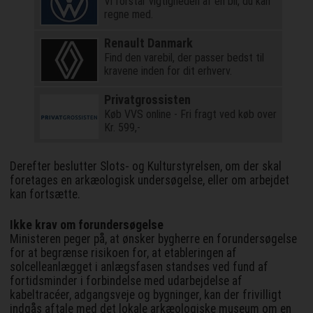
Vi forstår vigtigheden af en bil, du kan
regne med.
Renault Danmark
Find den varebil, der passer bedst til
kravene inden for dit erhverv.
Privatgrossisten
Køb VVS online - Fri fragt ved køb over
Kr. 599,-
Derefter beslutter Slots- og Kulturstyrelsen, om der skal
foretages en arkæologisk undersøgelse, eller om arbejdet
kan fortsætte.
Ikke krav om forundersøgelse
Ministeren peger på, at ønsker bygherre en forundersøgelse
for at begrænse risikoen for, at etableringen af
solcelleanlægget i anlægsfasen standses ved fund af
fortidsminder i forbindelse med udarbejdelse af
kabeltracéer, adgangsveje og bygninger, kan der frivilligt
indgås aftale med det lokale arkæologiske museum om en