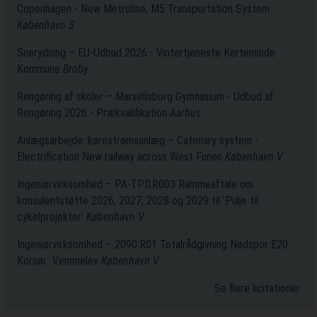
Copenhagen - New Metroline, M5 Transportation System
København S
Snerydning – EU-Udbud 2026 - Vintertjeneste Kerteminde
Kommune
Broby
Rengøring af skoler – Marselisborg Gymnasium - Udbud af
Rengøring 2026 - Prækvalifikation
Aarhus
Anlægsarbejde: kørestrømsanlæg – Catenary system -
Electrification New railway across West Funen
København V
Ingeniørvirksomhed – PA-TPD.R003 Rammeaftale om
konsulentstøtte 2026, 2027, 2028 og 2029 til ’Pulje til
cykelprojekter’
København V
Ingeniørvirksomhed – 2090.R01 Totalrådgivning Nødspor E20
Korsør ­ Vemmelev
København V
Se flere licitationer