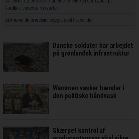
74 hektar og 900.000 etagemeter: Nu kan der bydes på
Nordhavns næste bykvarter
En krævende præcisionsopgave på havbunden
Danske soldater har arbejdet
på grønlandsk infrastruktur
Wammen vasker hænder i
den politiske håndvask
Skærpet kontrol af
producentansvar skal sikre