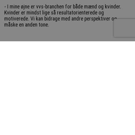
- I mine øjne er vvs-branchen for både mænd og kvinder.
Kvinder er mindst lige så resultatorienterede og
motiverede. Vi kan bidrage med andre perspektiver og
måske en anden tone.
- Der kan være en hård jargon, men ingen – hverken mænd
eller kvinder – trives i en unødigt skarp tone. Det vil jeg
gerne være med til at ændre.
-dc
LinkedIn
Del
3/3 2026