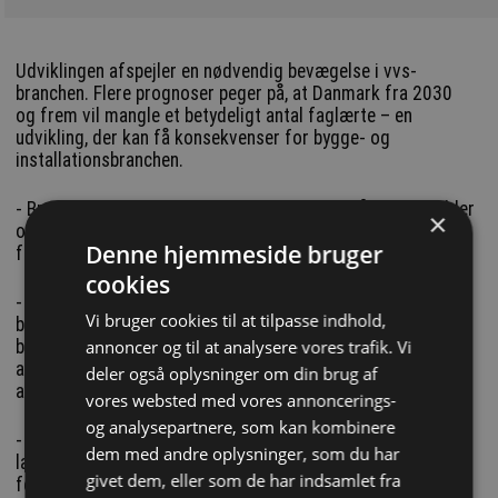
Udviklingen afspejler en nødvendig bevægelse i vvs-
branchen. Flere prognoser peger på, at Danmark fra 2030
og frem vil mangle et betydeligt antal faglærte – en
udvikling, der kan få konsekvenser for bygge- og
installationsbranchen.
- Branchen er nødt til at udvide talentpuljen både i køn, alder
×
og baggrund. Ikke kun fordi antallet af faglærte falder, men
Denne hjemmeside bruger
fordi det er sund forretningslogik.
cookies
- Undersøgelser viser, at mangfoldige teams træffer bedre
Vi bruger cookies til at tilpasse indhold,
beslutninger end ensartede grupper, siger chef for
annoncer og til at analysere vores trafik. Vi
bæredygtighed i Brødrene Dahl, Kristine Ohrt, og peger på,
at Brødrene Dahl som landsdækkende aktør har et særligt
deler også oplysninger om din brug af
ansvar:
vores websted med vores annoncerings-
og analysepartnere, som kan kombinere
- Vi vil gerne bidrage til mere diversitet i branchen. Som
dem med andre oplysninger, som du har
landsdækkende grossist kan vi gøre det mere tilgængeligt
givet dem, eller som de har indsamlet fra
for alle herunder også kvinder at træde ind i vvs-verdenen