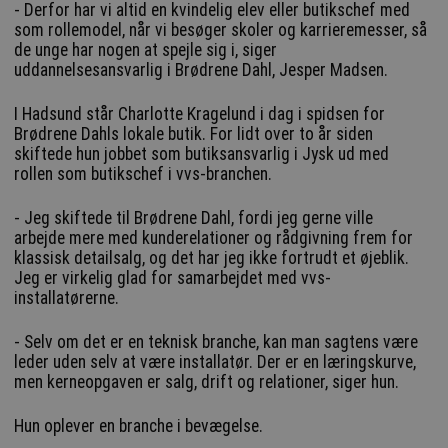
- Derfor har vi altid en kvindelig elev eller butikschef med
som rollemodel, når vi besøger skoler og karrieremesser, så
de unge har nogen at spejle sig i, siger
uddannelsesansvarlig i Brødrene Dahl, Jesper Madsen.
I Hadsund står Charlotte Kragelund i dag i spidsen for
Brødrene Dahls lokale butik. For lidt over to år siden
skiftede hun jobbet som butiksansvarlig i Jysk ud med
rollen som butikschef i vvs-branchen.
- Jeg skiftede til Brødrene Dahl, fordi jeg gerne ville
arbejde mere med kunderelationer og rådgivning frem for
klassisk detailsalg, og det har jeg ikke fortrudt et øjeblik.
Jeg er virkelig glad for samarbejdet med vvs-
installatørerne.
- Selv om det er en teknisk branche, kan man sagtens være
leder uden selv at være installatør. Der er en læringskurve,
men kerneopgaven er salg, drift og relationer, siger hun.
Hun oplever en branche i bevægelse.