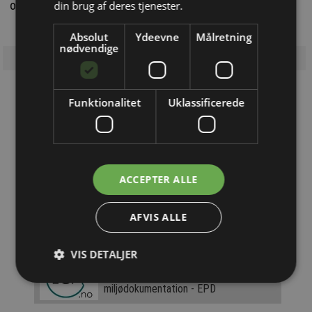
din brug af deres tjenester.
og samtidig være med til at nedbryde fordomme.
Absolut
Ydeevne
Målretning
nødvendige
Funktionalitet
Uklassificerede
Løsninger du kan bruge!
Få navn og logo her!
Denne annonce vises over 200.000
gange årligt
ACCEPTER ALLE
Privatgrossisten
AFVIS ALLE
Køb VVS online - Fri fragt ved køb over
Kr. 599,-
VIS DETALJER
LCA.no
Verificeret og cloud-baseret
miljødokumentation - EPD