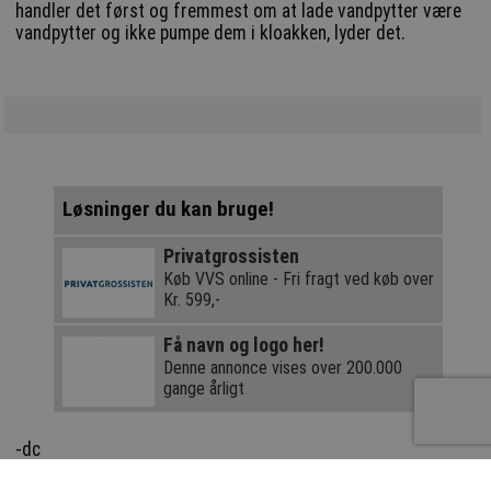
handler det først og fremmest om at lade vandpytter være
vandpytter og ikke pumpe dem i kloakken, lyder det.
Løsninger du kan bruge!
Privatgrossisten
Køb VVS online - Fri fragt ved køb over
Kr. 599,-
Få navn og logo her!
Denne annonce vises over 200.000
gange årligt
-dc