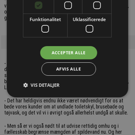
vand fra haven derned. Der er pres på kloakken i disse dage,
og der er ganske enkelt ikke kapacitet til oversvømmede
græsplæner oveni.
Funktionalitet
Uklassificerede
ACCEPTER ALLE
- Derfor tager vi også en snak med folk, når vi ser det, for
AFVIS ALLE
det er klart vores indtryk, at folk simpelthen ikke ved, at de
skal undlade at lede overfladevandet fra deres haver og
belægninger til kloaksystemet, siger spildevandschef i Fors,
VIS DETALJER
Lars Lund Schjødt, og uddyber:
- Det har heldigvis endnu ikke været nødvendigt for os at
bede vores kunder om at undlade toiletskyl, brusebade og
tøjvask, og det vil vi i øvrigt også allerhelst undgå at skulle.
- Men så er vi også nødt til at udvise rettidig omhu og i
fællesskab begrænse mængden af spildevand nu. Og her