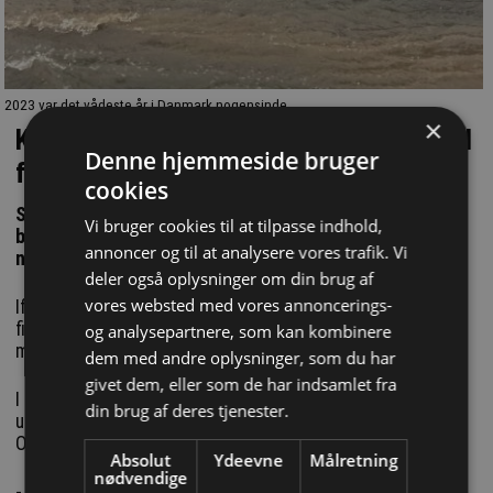
2023 var det vådeste år i Danmark nogensinde.
×
Kreative husejere pumper overfladevand
Denne hjemmeside bruger
fra haver og belægninger ned i kloakken
cookies
Systemet har ikke kapacitet til den mængde vand, og
Vi bruger cookies til at tilpasse indhold,
boligejerne flytter derfor bare problemet videre til
annoncer og til at analysere vores trafik. Vi
naboen
deler også oplysninger om din brug af
vores websted med vores annoncerings-
Ifølge Fors er kreative borgere begyndt at træffe lidt for
fikse beslutninger, når regnen falder i overvældende
og analysepartnere, som kan kombinere
mængder.
dem med andre oplysninger, som du har
givet dem, eller som de har indsamlet fra
I flere tilfælde har husejere pumpet vandet fra græsplænen
din brug af deres tjenester.
ud i kloakken, hvis nedbøren har forvandlet haven til en sø.
Og det bør de lade være med.
Absolut
Ydeevne
Målretning
nødvendige
- Vi oplever, at folk løfter på kloakdækslerne og pumper