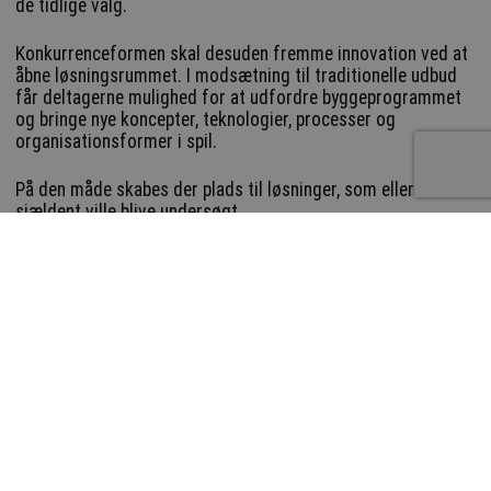
de tidlige valg.
Konkurrenceformen skal desuden fremme innovation ved at
åbne løsningsrummet. I modsætning til traditionelle udbud
får deltagerne mulighed for at udfordre byggeprogrammet
og bringe nye koncepter, teknologier, processer og
organisationsformer i spil.
På den måde skabes der plads til løsninger, som ellers
sjældent ville blive undersøgt.
Vejledningen til Projektkonkurrencen version 2.0 er udviklet
på baggrund af en omfattende interessentanalyse udført af
Invi – Institut for vilde problemer og et tæt samarbejde
med Winsløw Advokatpartnerselskab. Den rummer 8
konkrete råd, som skal føre til bedre byggeprojekter: