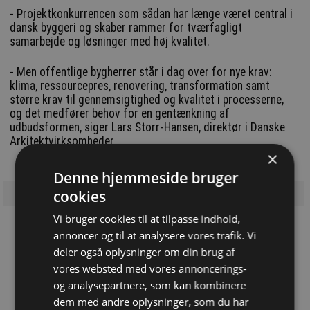
- Projektkonkurrencen som sådan har længe været central i
dansk byggeri og skaber rammer for tværfagligt
samarbejde og løsninger med høj kvalitet.
- Men offentlige bygherrer står i dag over for nye krav:
klima, ressourcepres, renovering, transformation samt
større krav til gennemsigtighed og kvalitet i processerne,
og det medfører behov for en gentænkning af
udbudsformen, siger Lars Storr-Hansen, direktør i Danske
Arkitektvirksomheder.
×
Denne hjemmeside bruger
cookies
Vi bruger cookies til at tilpasse indhold,
annoncer og til at analysere vores trafik. Vi
deler også oplysninger om din brug af
Løsninger du kan bruge!
vores websted med vores annoncerings-
VinduesPladsen
og analysepartnere, som kan kombinere
Vinduer, døre, trapper og kviste
dem med andre oplysninger, som du har