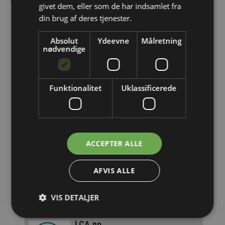
givet dem, eller som de har indsamlet fra
din brug af deres tjenester.
Lind & Risør
Fra Typehus til Drømme Villa
Absolut
Ydeevne
Målretning
nødvendige
Magasinet Gulv
Læs marts 2026 udgaven her
Funktionalitet
Uklassificerede
Volkswagen Skandinavisk Motor
Vi forstår vigtigheden af en bil, du kan
regne med.
ERS Rengøring
ACCEPTER ALLE
Tilbyder ByggepladsService og
HåndværkerRengøring
AFVIS ALLE
DAFA
Stærkt sortiment til tætning,
VIS DETALJER
dæmpning og beskyttelse
LCA.no