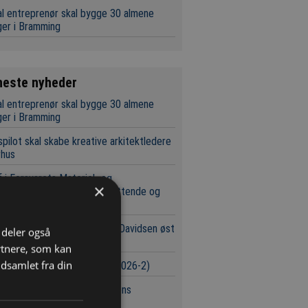
l entreprenør skal bygge 30 almene
ger i Bramming
neste nyheder
l entreprenør skal bygge 30 almene
ger i Bramming
pilot skal skabe kreative arkitektledere
rhus
 i Forsvarets Materiel- og
×
øbsstyrelse tiltalt for omfattende og
 millionsvig
bliver lettere at handle hos Davidsen øst
i deler også
Storebælt
rtnere, som kan
dsamlet fra din
urser i byggeriet (Uge 32/2026-2)
 hold kæmper om Svanemøllens
brudstunnel