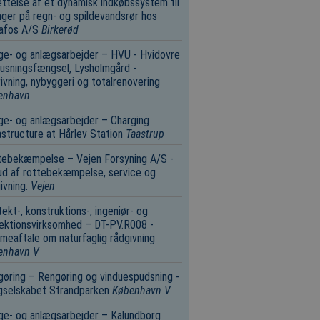
ttelse af et dynamisk indkøbssystem til
nger på regn- og spildevandsrør hos
afos A/S
Birkerød
e- og anlægsarbejder – HVU - Hvidovre
usningsfængsel, Lysholmgård -
ivning, nybyggeri og totalrenovering
enhavn
e- og anlægsarbejder – Charging
astructure at Hårlev Station
Taastrup
tebekæmpelse – Vejen Forsyning A/S -
d af rottebekæmpelse, service og
ivning.
Vejen
tekt-, konstruktions-, ingeniør- og
ektionsvirksomhed – DT-PV.R008 -
eaftale om naturfaglig rådgivning
enhavn V
øring – Rengøring og vinduespudsning -
gselskabet Strandparken
København V
e- og anlægsarbejder – Kalundborg