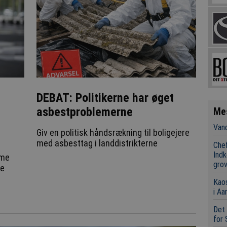
DEBAT: Politikerne har øget
asbestproblemerne
Me
Vand
Giv en politisk håndsrækning til boligejere
med asbesttag i landdistrikterne
Chef
Indk
rme
grov
de
Kaos
i Aa
Det 
for 