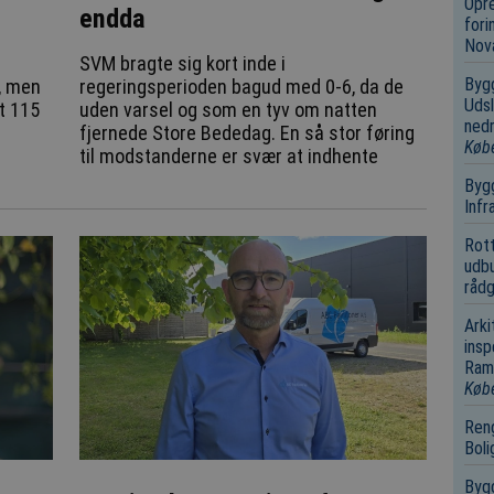
Opre
endda
fori
Nov
r
SVM bragte sig kort inde i
Bygg
r, men
regeringsperioden bagud med 0-6, da de
Udsl
et 115
uden varsel og som en tyv om natten
nedr
t
fjernede Store Bededag. En så stor føring
Køb
til modstanderne er svær at indhente
Bygg
Infr
Rot
udbu
rådg
Arki
insp
Ramm
Køb
Reng
Boli
Bygg