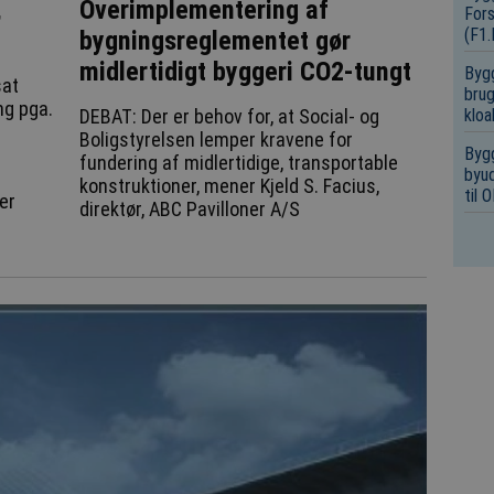
,
Overimplementering af
Fors
(F1
bygningsreglementet gør
midlertidigt byggeri CO2-tungt
Bygg
sat
brug
ng pga.
kloa
DEBAT: Der er behov for, at Social- og
Boligstyrelsen lemper kravene for
Bygg
fundering af midlertidige, transportable
byud
konstruktioner, mener Kjeld S. Facius,
til
er
direktør, ABC Pavilloner A/S