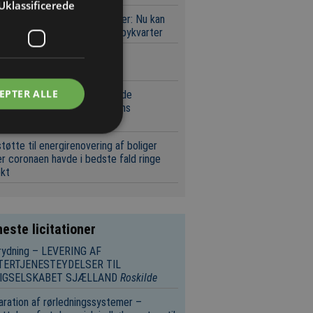
Uklassificerede
ektar og 900.000 etagemeter: Nu kan
 bydes på Nordhavns næste bykvarter
 kapitalfond køber dansk
eringsspecialist
EPTER ALLE
leff får ansvaret for at udvide
aciteten rundt om Københavns
edbanegård
tøtte til energirenovering af boliger
r coronaen havde i bedste fald ringe
ekt
este licitationer
rydning – LEVERING AF
TERTJENESTEYDELSER TIL
IGSELSKABET SJÆLLAND
Roskilde
ration af rørledningssystemer –