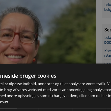
Loka
boli
Se
Loka
boli
Kaos
i Aa
Chef
Indk
grov
meside bruger cookies
Det 
til at tilpasse indhold, annoncer og til at analysere vores trafik. V
for 
in brug af vores websted med vores annoncerings- og analysepa
d andre oplysninger, som du har givet dem, eller som de har in
Konk
ester.
Tre
Sky