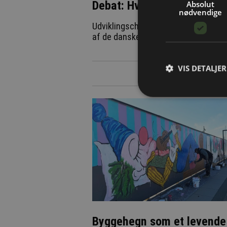
Debat: Hvorfor bygger vi, 
Absolut
nødvendige
Udviklingschef i Den Fynske Landsby
af de danske landsbyer og frilandsmi
VIS DETALJER
Byggehegn som et levende