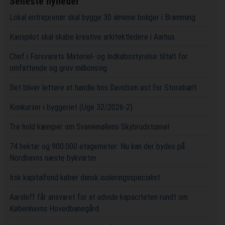
Seneste nyheder
Lokal entreprenør skal bygge 30 almene boliger i Bramming
Kaospilot skal skabe kreative arkitektledere i Aarhus
Chef i Forsvarets Materiel- og Indkøbsstyrelse tiltalt for
omfattende og grov millionsvig
Det bliver lettere at handle hos Davidsen øst for Storebælt
Konkurser i byggeriet (Uge 32/2026-2)
Tre hold kæmper om Svanemøllens Skybrudstunnel
74 hektar og 900.000 etagemeter: Nu kan der bydes på
Nordhavns næste bykvarter
Irsk kapitalfond køber dansk isoleringsspecialist
Aarsleff får ansvaret for at udvide kapaciteten rundt om
Københavns Hovedbanegård