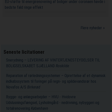
EU-støtte til energirenovering af boliger under coronaen havde i
bedste fald ringe effekt
Flere nyheder »
Seneste licitationer
Snerydning – LEVERING AF VINTERTJENESTEYDELSER TIL
BOLIGSELSKABET SJÆLLAND
Roskilde
Reparation af rørledningssystemer – Oprettelse af et dynamisk
indkøbssystem til foringer på regn- og spildevandsrør hos
Novafos A/S
Birkerød
Bygge- og anlægsarbejder – HVU - Hvidovre
Udslusningsfængsel, Lysholmgård - nedrivning, nybyggeri og
totalrenovering
København