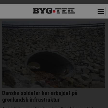
Danske soldater har arbejdet på
grønlandsk infrastruktur