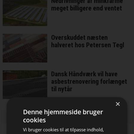
Nedrivninger af minkfarme
meget billigere end ventet
Overskuddet næsten
halveret hos Petersen Tegl
Dansk Håndværk vil have
asbestrenovering forlænget
til nytår
×
Denne hjemmeside bruger
cookies
Vi bruger cookies til at tilpasse indhold,