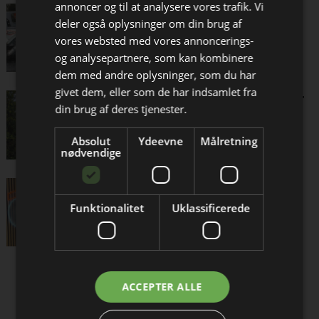
annoncer og til at analysere vores trafik. Vi
Forlængelse af
deler også oplysninger om din brug af
Hillerødmotorvej 30 procent
vores websted med vores annoncerings-
dyrere end budgetteret
og analysepartnere, som kan kombinere
dem med andre oplysninger, som du har
Bliv opdateret hver dag
givet dem, eller som de har indsamlet fra
Regeringen spænder ben for
Få de vigtigste nyheder om
din brug af deres tjenester.
at bevare bygningsarven
byggebranchen
Absolut
Ydeevne
Målretning
direkte i din indbakke
nødvendige
Milliarder at spare for
boligejerne
Funktionalitet
Uklassificerede
Løsninger du kan bruge!
Jeg modtager allerede
ACCEPTER ALLE
nyhedsbrevet
Wallmann
Kvalitetsgulve og No Noise underlag