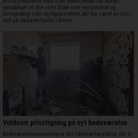
Arctic Endurance Hold 5 har blandt andet har udført
opmålinger af fire store broer over vejtunnelrør og
bortsprængt sten og klippestykker, der har været en torn i
øjet på lokalsamfundet i årevis
Voldsom prisstigning på nyt badeværelse
Badeværelsesrenovering er den håndværkerydelse, der er