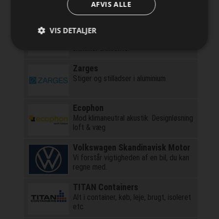
AFVIS ALLE
Boracol
VIS DETALJER
Beskytter effektivt mod svamp,
skimmel & insekter
Zarges
Stiger og stilladser i aluminium
Ecophon
Mod klimaneutral akustik. Designløsning
loft & væg
Volkswagen Skandinavisk Motor
Vi forstår vigtigheden af en bil, du kan
regne med.
TITAN Containers
Alt i container, køb, leje, brugt, isoleret
etc