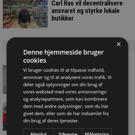
Carl Ras vil decentralisere
ansvaret og styrke lokale
butikker
×
Denne hjemmeside bruger
cookies
Pluggen blæser og har mel i
Vi bruger cookies til at tilpasse indhold,
munden
annoncer og til at analysere vores trafik. Vi
deler også oplysninger om din brug af
vores websted med vores annoncerings-
og analysepartnere, som kan kombinere
Godt nyt til tømreren: Et
dem med andre oplysninger, som du har
exoskelet kan reducere
givet dem, eller som de har indsamlet fra
belastning i nakke, skuldre
din brug af deres tjenester.
og arme
Absolut
Ydeevne
Målretning