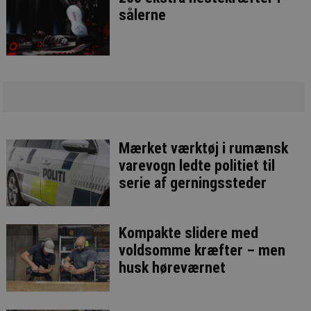
sålerne
Mærket værktøj i rumænsk
varevogn ledte politiet til
serie af gerningssteder
Kompakte slidere med
voldsomme kræfter – men
husk høreværnet