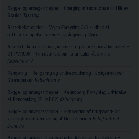
Bygge- og anlægsarbejder – Charging Infrastructure at Hårlev
Station
Taastrup
Rottebekæmpelse – Vejen Forsyning A/S - udbud af
rottebekæmpelse, service og rådgivning.
Vejen
Arkitekt-, konstruktions-, ingeniør- og inspektionsvirksomhed –
DT-PV.R008 - Rammeaftale om naturfaglig rådgivning
København V
Rengøring – Rengøring og vinduespudsning - Boligselskabet
Strandparken
København V
Bygge- og anlægsarbejder – Kalundborg Forsyning, Udvidelse
af Renseanlæg (F1.ME.02)
Kalundborg
Bygge- og anlægsarbejder – Renovering af brugsvand- og
varmerør samt renovering af kloakledninger
Boligkontoret
Danmark
Bygge- og anlægsarbejder i forbindelse med byudvikling –