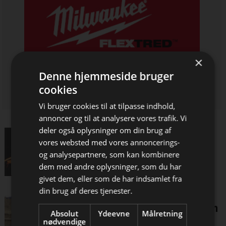
×
Denne hjemmeside bruger
cookies
Vi bruger cookies til at tilpasse indhold,
annoncer og til at analysere vores trafik. Vi
deler også oplysninger om din brug af
Pejse og brændeovne er en
vores websted med vores annoncerings-
del af nordisk kultur
og analysepartnere, som kan kombinere
dem med andre oplysninger, som du har
Bliv opdateret hver dag
givet dem, eller som de har indsamlet fra
Få de vigtigste nyheder om
din brug af deres tjenester.
Bureaukrati og
byggebranchen
naturbeskyttelse står i vejen
Absolut
Ydeevne
Målretning
direkte i din indbakke
for flere tagrør
nødvendige