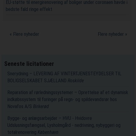
EU-støtte til energirenovering af boliger under coronaen havde i
bedste fald ringe effekt
« Flere nyheder
Flere nyheder »
Seneste licitationer
Snerydning – LEVERING AF VINTERTJENESTEYDELSER TIL
BOLIGSELSKABET SJÆLLAND
Roskilde
Reparation af rørledningssystemer – Oprettelse af et dynamisk
indkøbssystem til foringer på regn- og spildevandsrør hos
Novafos A/S
Birkerød
Bygge- og anlægsarbejder – HVU - Hvidovre
Udslusningsfængsel, Lysholmgård - nedrivning, nybyggeri og
totalrenovering
København