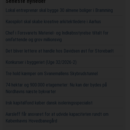
Seneste nyheder
Lokal entreprenør skal bygge 30 almene boliger i Bramming
Kaospilot skal skabe kreative arkitektledere i Aarhus
Chef i Forsvarets Materiel- og Indkøbsstyrelse tiltalt for
omfattende og grov millionsvig
Det bliver lettere at handle hos Davidsen øst for Storebælt
Konkurser i byggeriet (Uge 32/2026-2)
Tre hold kæmper om Svanemøllens Skybrudstunnel
74 hektar og 900.000 etagemeter: Nu kan der bydes på
Nordhavns næste bykvarter
Irsk kapitalfond køber dansk isoleringsspecialist
Aarsleff får ansvaret for at udvide kapaciteten rundt om
Københavns Hovedbanegård