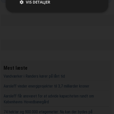
VIS DETALJER
Mest læste
Vandværker i Randers kører på lånt tid
Aarsleff vinder energiprojekter til 3,7 milliarder kroner
Aarsleff får ansvaret for at udvide kapaciteten rundt om
Københavns Hovedbanegård
74 hektar og 900.000 etagemeter: Nu kan der bydes på