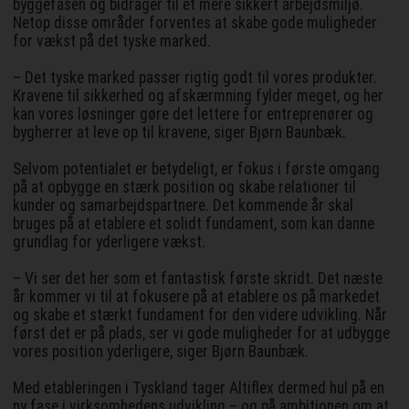
byggefasen og bidrager til et mere sikkert arbejdsmiljø.
Netop disse områder forventes at skabe gode muligheder
for vækst på det tyske marked.
– Det tyske marked passer rigtig godt til vores produkter.
Kravene til sikkerhed og afskærmning fylder meget, og her
kan vores løsninger gøre det lettere for entreprenører og
bygherrer at leve op til kravene, siger Bjørn Baunbæk.
Selvom potentialet er betydeligt, er fokus i første omgang
på at opbygge en stærk position og skabe relationer til
kunder og samarbejdspartnere. Det kommende år skal
bruges på at etablere et solidt fundament, som kan danne
grundlag for yderligere vækst.
– Vi ser det her som et fantastisk første skridt. Det næste
år kommer vi til at fokusere på at etablere os på markedet
og skabe et stærkt fundament for den videre udvikling. Når
først det er på plads, ser vi gode muligheder for at udbygge
vores position yderligere, siger Bjørn Baunbæk.
Med etableringen i Tyskland tager Altiflex dermed hul på en
ny fase i virksomhedens udvikling – og på ambitionen om at