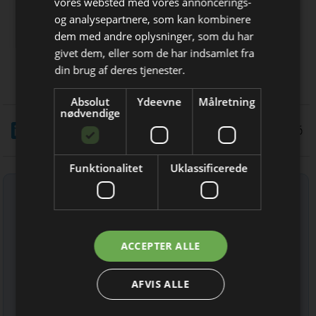
Verificeret og cloud-baseret
vores websted med vores annoncerings-
miljødokumentation - EPD
og analysepartnere, som kan kombinere
dem med andre oplysninger, som du har
Bliv opdateret hver dag
FlotteGulve.dk a/s
givet dem, eller som de har indsamlet fra
Salg og montering •••• Siden 1997 |
Få de vigtigste nyheder om
din brug af deres tjenester.
Prisgaranti
byggebranchen
Absolut
Ydeevne
Målretning
direkte i din indbakke
nødvendige
LinkedIn
Del
16/6 2026
Funktionalitet
Uklassificerede
Tilmeld nyhedsbrev
Indtast din e-mail-adresse herunder.
Jeg modtager allerede
ACCEPTER ALLE
nyhedsbrevet
AFVIS ALLE
Læs mere om udsendelsestidspunkter og afmelding her
.