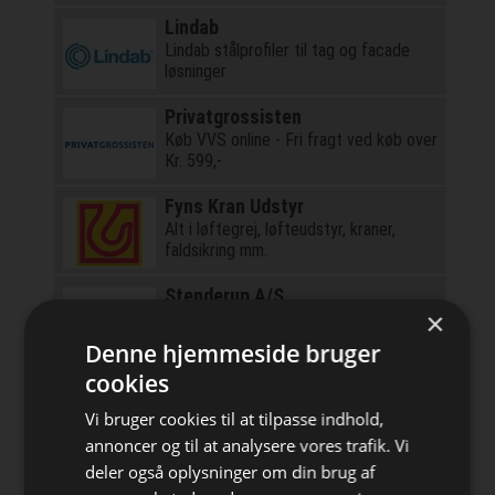
Lindab
Lindab stålprofiler til tag og facade
løsninger
Privatgrossisten
Køb VVS online - Fri fragt ved køb over
Kr. 599,-
Fyns Kran Udstyr
Alt i løftegrej, løfteudstyr, kraner,
faldsikring mm.
Stenderup A/S
×
Dansk importør af Bobcat
Denne hjemmeside bruger
cookies
Kjellerup AS
Færdigmalet Træbeklædning
Vi bruger cookies til at tilpasse indhold,
annoncer og til at analysere vores trafik. Vi
deler også oplysninger om din brug af
LCA.no