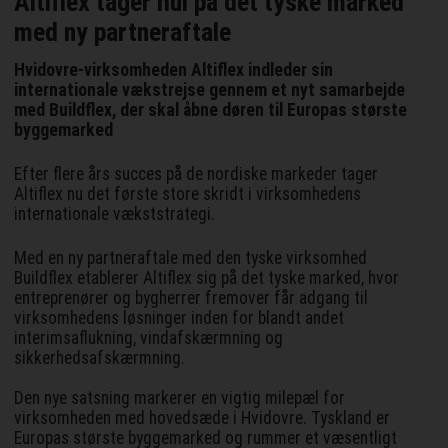
Altiflex tager hul på det tyske marked
med ny partneraftale
Hvidovre-virksomheden Altiflex indleder sin
internationale vækstrejse gennem et nyt samarbejde
med Buildflex, der skal åbne døren til Europas største
byggemarked
Efter flere års succes på de nordiske markeder tager
Altiflex nu det første store skridt i virksomhedens
internationale vækststrategi.
Med en ny partneraftale med den tyske virksomhed
Buildflex etablerer Altiflex sig på det tyske marked, hvor
entreprenører og bygherrer fremover får adgang til
virksomhedens løsninger inden for blandt andet
interimsaflukning, vindafskærmning og
sikkerhedsafskærmning.
Den nye satsning markerer en vigtig milepæl for
virksomheden med hovedsæde i Hvidovre. Tyskland er
Europas største byggemarked og rummer et væsentligt