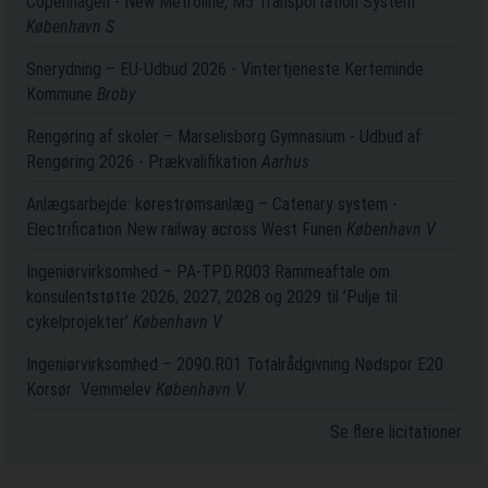
Copenhagen - New Metroline, M5 Transportation System
København S
Snerydning – EU-Udbud 2026 - Vintertjeneste Kerteminde
Kommune
Broby
Rengøring af skoler – Marselisborg Gymnasium - Udbud af
Rengøring 2026 - Prækvalifikation
Aarhus
Anlægsarbejde: kørestrømsanlæg – Catenary system -
Electrification New railway across West Funen
København V
Ingeniørvirksomhed – PA-TPD.R003 Rammeaftale om
konsulentstøtte 2026, 2027, 2028 og 2029 til ’Pulje til
cykelprojekter’
København V
Ingeniørvirksomhed – 2090.R01 Totalrådgivning Nødspor E20
Korsør ­ Vemmelev
København V
Se flere licitationer