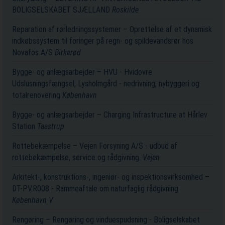
BOLIGSELSKABET SJÆLLAND
Roskilde
Reparation af rørledningssystemer – Oprettelse af et dynamisk
indkøbssystem til foringer på regn- og spildevandsrør hos
Novafos A/S
Birkerød
Bygge- og anlægsarbejder – HVU - Hvidovre
Udslusningsfængsel, Lysholmgård - nedrivning, nybyggeri og
totalrenovering
København
Bygge- og anlægsarbejder – Charging Infrastructure at Hårlev
Station
Taastrup
Rottebekæmpelse – Vejen Forsyning A/S - udbud af
rottebekæmpelse, service og rådgivning.
Vejen
Arkitekt-, konstruktions-, ingeniør- og inspektionsvirksomhed –
DT-PV.R008 - Rammeaftale om naturfaglig rådgivning
København V
Rengøring – Rengøring og vinduespudsning - Boligselskabet