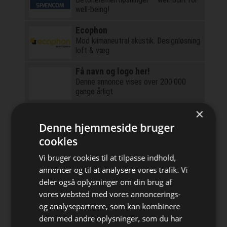
well-being!
Ecophon
Mod klimaneutral akustik. Designløsning
loft & væg
Få navn og logo her!
Denne annonce vises over 200.000
gange årligt
×
Volkswagen Skandinavisk Motor
Vi forstår vigtigheden af en bil, du kan
Denne hjemmeside bruger
regne med.
cookies
TITAN Containers
Vi bruger cookies til at tilpasse indhold,
Alt i container, køb, leje, brugt, isoleret
annoncer og til at analysere vores trafik. Vi
etc
deler også oplysninger om din brug af
FlotteGulve.dk a/s
vores websted med vores annoncerings-
Salg og montering •••• Siden 1997 |
og analysepartnere, som kan kombinere
Prisgaranti
dem med andre oplysninger, som du har
Bliv opdateret hver dag