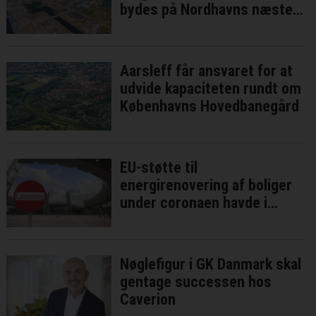
bydes på Nordhavns næste
bykvarter
Aarsleff får ansvaret for at
udvide kapaciteten rundt om
Københavns Hovedbanegård
EU-støtte til
energirenovering af boliger
under coronaen havde i
bedste fald ringe effekt
Nøglefigur i GK Danmark skal
gentage successen hos
Caverion