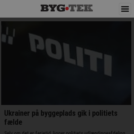
Ukrainer på byggeplads gik i politiets
fælde
Selv om det er ferietid, ligger politiets udlændingeafdeling