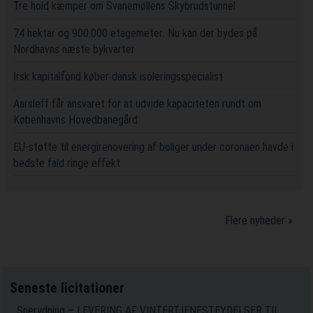
Tre hold kæmper om Svanemøllens Skybrudstunnel
74 hektar og 900.000 etagemeter: Nu kan der bydes på
Nordhavns næste bykvarter
Irsk kapitalfond køber dansk isoleringsspecialist
Aarsleff får ansvaret for at udvide kapaciteten rundt om
Københavns Hovedbanegård
EU-støtte til energirenovering af boliger under coronaen havde i
bedste fald ringe effekt
Flere nyheder »
Seneste licitationer
Snerydning – LEVERING AF VINTERTJENESTEYDELSER TIL