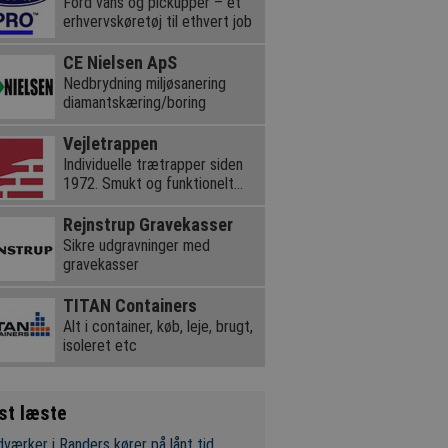
Ford vans og pickupper – et
erhvervskøretøj til ethvert job
CE Nielsen ApS
Nedbrydning miljøsanering
diamantskæring/boring
Vejletrappen
Individuelle trætrapper siden
1972. Smukt og funktionelt
dansk design.
Rejnstrup Gravekasser
Sikre udgravninger med
gravekasser
TITAN Containers
Alt i container, køb, leje, brugt,
isoleret etc
st læste
værker i Randers kører på lånt tid