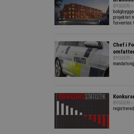
BYGGERI ›
boligbygge
projektet n
forventes 
Chef i Fo
omfatten
BYGGERI ›
mandatsvig
Konkurse
BYGGERI ›
registrere