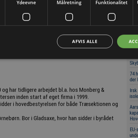
skal beskrive din virksomhed
Ydeevne
Målretning
Funktionalitet
Chef
Indk
 ansvarlighed og flid. Vi er en flad organisation,
grov
an mærkes.
Det 
 fortælle, at de allerede efter kort tid oplever et
for 
hos os. Det er den ånd, vi skal værne om og bevare,
AFVIS ALLE
ACC
pleksitet.
Konk
Tre
Sky
74 h
der
og har tidligere arbejdet bl.a. hos Monberg &
Irsk
sen inden start af eget firma i 1999.
isol
 sidder i hovedbestyrelsen for både Træsektionen og
Aars
kap
nebørn. Bor i Gladsaxe, hvor han sidder i byrådet
Hov
EU-s
unde