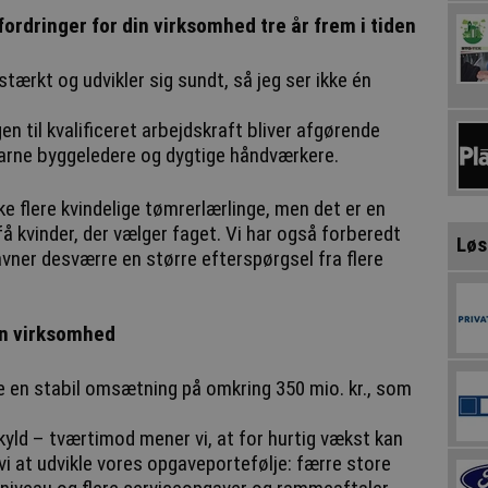
ordringer for din virksomhed tre år frem i tiden
stærkt og udvikler sig sundt, så jeg ser ikke én
en til kvalificeret arbejdskraft bliver afgørende
arne byggeledere og dygtige håndværkere.
kke flere kvindelige tømrerlærlinge, men det er en
 få kvinder, der vælger faget. Vi har også forberedt
Løs
vner desværre en større efterspørgsel fra flere
din virksomhed
e en stabil omsætning på omkring 350 mio. kr., som
kyld – tværtimod mener vi, at for hurtig vækst kan
vi at udvikle vores opgaveportefølje: færre store