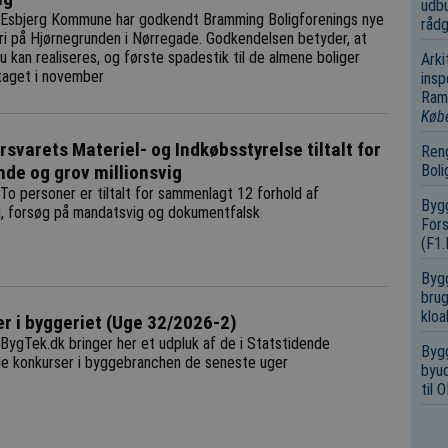
udbu
Esbjerg Kommune har godkendt Bramming Boligforenings nye
rådg
ri på Hjørnegrunden i Nørregade. Godkendelsen betyder, at
u kan realiseres, og første spadestik til de almene boliger
Arki
taget i november
insp
Ramm
Køb
rsvarets Materiel- og Indkøbsstyrelse tiltalt for
Reng
de og grov millionsvig
Boli
To personer er tiltalt for sammenlagt 12 forhold af
Bygg
, forsøg på mandatsvig og dokumentfalsk
Fors
(F1
Bygg
brug
kloa
r i byggeriet (Uge 32/2026-2)
BygTek.dk bringer her et udpluk af de i Statstidende
Bygg
de konkurser i byggebranchen de seneste uger
byud
til