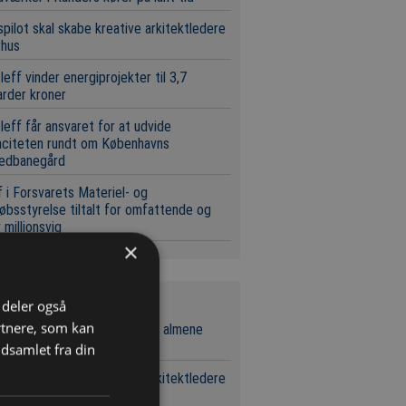
pilot skal skabe kreative arkitektledere
rhus
leff vinder energiprojekter til 3,7
iarder kroner
leff får ansvaret for at udvide
aciteten rundt om Københavns
edbanegård
 i Forsvarets Materiel- og
øbsstyrelse tiltalt for omfattende og
 millionsvig
×
neste nyheder
i deler også
rtnere, som kan
l entreprenør skal bygge 30 almene
ger i Bramming
dsamlet fra din
pilot skal skabe kreative arkitektledere
rhus