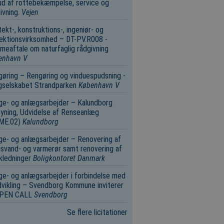
d af rottebekæmpelse, service og
ivning.
Vejen
tekt-, konstruktions-, ingeniør- og
ektionsvirksomhed – DT-PV.R008 -
eaftale om naturfaglig rådgivning
enhavn V
øring – Rengøring og vinduespudsning -
gselskabet Strandparken
København V
e- og anlægsarbejder – Kalundborg
yning, Udvidelse af Renseanlæg
.ME.02)
Kalundborg
e- og anlægsarbejder – Renovering af
svand- og varmerør samt renovering af
kledninger
Boligkontoret Danmark
e- og anlægsarbejder i forbindelse med
vikling – Svendborg Kommune inviterer
 OPEN CALL
Svendborg
Se flere licitationer