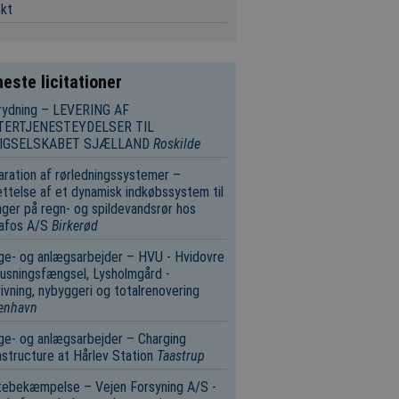
ekt
este licitationer
rydning – LEVERING AF
TERTJENESTEYDELSER TIL
IGSELSKABET SJÆLLAND
Roskilde
ration af rørledningssystemer –
ttelse af et dynamisk indkøbssystem til
nger på regn- og spildevandsrør hos
afos A/S
Birkerød
e- og anlægsarbejder – HVU - Hvidovre
usningsfængsel, Lysholmgård -
ivning, nybyggeri og totalrenovering
enhavn
e- og anlægsarbejder – Charging
astructure at Hårlev Station
Taastrup
tebekæmpelse – Vejen Forsyning A/S -