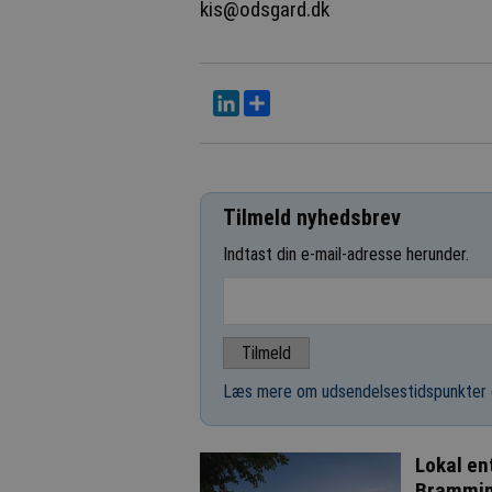
kis@odsgard.dk
LinkedIn
Del
Tilmeld nyhedsbrev
Indtast din e-mail-adresse herunder.
Læs mere om udsendelsestidspunkter 
Lokal en
Brammi