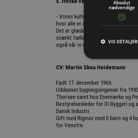
5. Hvilke værdier mener du selv 
Absolut
nødvendige
- Vores kultur bygger på sammenhold,
hvor alle er i øjenhøjde – og det k
Det er glædeligt at høre nye lærlinge
stærkt fællesskab og en god kultur 
VIS DETALJER
også når vi vokser i opgaver og kom
CV: Martin Skou Heidemann
Født 17. december 1966.
Uddannet bygningsingeniør fra 1990 
Thorsen samt hos Enemærke og Peter
Bestyrelsesleder for DI Byggeri og
Dansk Industri.
Gift med Rigmor med 6 børn og 4 bør
for Venstre.