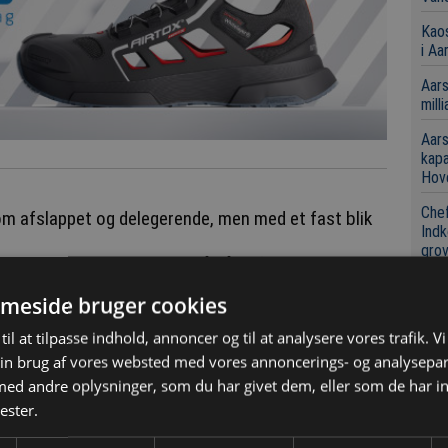
Kaos
i Aa
Aars
mill
Aars
kap
Hov
Chef
 som afslappet og delegerende, men med et fast blik
Indk
grov
nkelte medarbejder, men også på at følge op og sikre,
 der arbejder sammen i Skou Gruppen og hertil
meside bruger cookies
der også er medejer.
Se
til at tilpasse indhold, annoncer og til at analysere vores trafik. V
i diskuterer os frem til fælles beslutninger, og vi har
in brug af vores websted med vores annoncerings- og analysepa
Loka
 hvem der bestemmer mest – vi står på et stærkt
boli
d andre oplysninger, som du har givet dem, eller som de har in
ester.
Kaos
i Aa