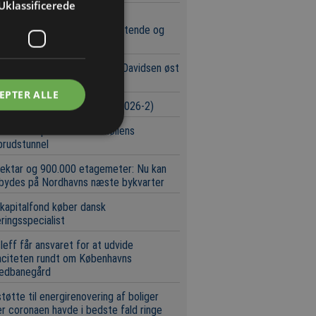
Uklassificerede
 i Forsvarets Materiel- og
øbsstyrelse tiltalt for omfattende og
 millionsvig
bliver lettere at handle hos Davidsen øst
Storebælt
EPTER ALLE
urser i byggeriet (Uge 32/2026-2)
 hold kæmper om Svanemøllens
brudstunnel
ektar og 900.000 etagemeter: Nu kan
 bydes på Nordhavns næste bykvarter
 kapitalfond køber dansk
eringsspecialist
leff får ansvaret for at udvide
aciteten rundt om Københavns
edbanegård
tøtte til energirenovering af boliger
r coronaen havde i bedste fald ringe