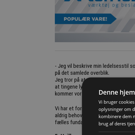
- Jeg vil beskrive min ledelsesstil
på det samlede overblik.
Jeg tror på at give ansvar til den e
at tingene lykkes. Vi er seks ejere,
Denne hjem
kommer vores bestyrelsesformand, 
Vi bruger cookies 
Vi har et forbilledligt samarbejde. V
oplysninger om d
aldrig behov for at konkurrere om,
kombinere dem me
fælles fundament.
brug af deres tjen