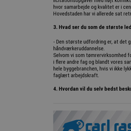
licitationsopgaver med højt konflik
hvor samarbejde og kvalitet er i c
Hovedstaden har vi allerede sat ret
3. Hvad ser du som de største l
- Den største udfordring er, at det 
håndværkeruddannelse.
Selvom vi som tømrervirksomhed fo
i flere andre fag og blandt vores s
hele byggebranchen, hvis vi ikke ly
faglært arbejdskraft.
4. Hvordan vil du selv bedst beskr