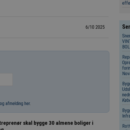
eff
Sen
6/10 2025
Sne
VIN
BOL
Repa
Opre
fori
Nov
Bygg
Udsl
nedr
Køb
og afmelding her
.
Bygg
Infr
treprenør skal bygge 30 almene boliger i
Rot
ng