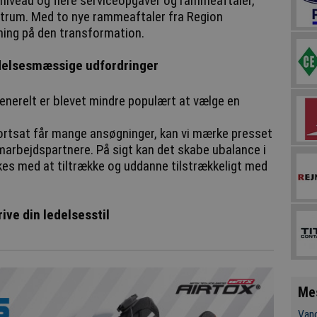
tniveau og flere serviceopgaver og rammeaftaler,
entrum. Med to nye rammeaftaler fra Region
ning på den transformation.
edelsesmæssige udfordringer
generelt er blevet mindre populært at vælge en
rtsat får mange ansøgninger, kan vi mærke presset
amarbejdspartnere. På sigt kan det skabe ubalance i
kkes med at tiltrække og uddanne tilstrækkeligt med
ive din ledelsesstil
Me
Vand