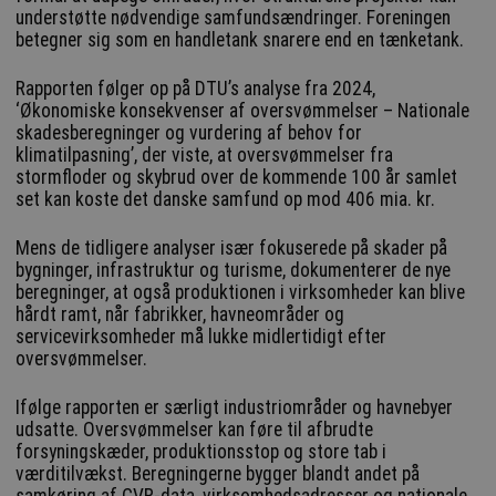
understøtte nødvendige samfundsændringer. Foreningen
betegner sig som en handletank snarere end en tænketank.
Rapporten følger op på DTU’s analyse fra 2024,
‘Økonomiske konsekvenser af oversvømmelser – Nationale
skadesberegninger og vurdering af behov for
klimatilpasning’, der viste, at oversvømmelser fra
stormfloder og skybrud over de kommende 100 år samlet
set kan koste det danske samfund op mod 406 mia. kr.
Mens de tidligere analyser især fokuserede på skader på
bygninger, infrastruktur og turisme, dokumenterer de nye
beregninger, at også produktionen i virksomheder kan blive
hårdt ramt, når fabrikker, havneområder og
servicevirksomheder må lukke midlertidigt efter
oversvømmelser.
Ifølge rapporten er særligt industriområder og havnebyer
udsatte. Oversvømmelser kan føre til afbrudte
forsyningskæder, produktionsstop og store tab i
værditilvækst. Beregningerne bygger blandt andet på
samkøring af CVR-data, virksomhedsadresser og nationale