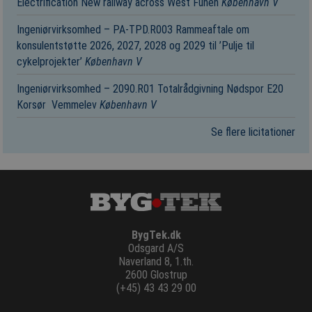
Electrification New railway across West Funen
København V
Ingeniørvirksomhed – PA-TPD.R003 Rammeaftale om
konsulentstøtte 2026, 2027, 2028 og 2029 til ’Pulje til
cykelprojekter’
København V
Ingeniørvirksomhed – 2090.R01 Totalrådgivning Nødspor E20
Korsør ­ Vemmelev
København V
Se flere licitationer
BygTek.dk
Odsgard A/S
Naverland 8, 1.th.
2600 Glostrup
(+45) 43 43 29 00