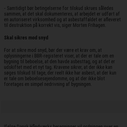
- Samtidigt bør betingelserne for tilskud skrues således
sammen, at det skal dokumenteres, at arbejdet er udført af
en autoriseret virksomhed og at asbestaffaldet er afleveret
til destruktion på korrekt vis, siger Morten Frihagen.
Skal sikres mod snyd
For at sikre mod snyd, bør der være et krav om, at
oplysningerne i BBR-registeret viser, at der er tale om en
bygning til beboelse, at den havde asbesttag, og at det er
udskiftet med et nyt tag. Kravene sikrer, at der ikke kan
søges tilskud til tage, der reelt ikke har asbest, at der kun
er tale om beboelsesejendomme, og at der ikke blot
foretages en simpel nedrivning af bygningen.
Ifølge Dansk Håndværks beregninger vil ordningen over en