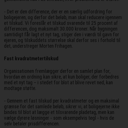
- Det er den difference, der er en særlig udfordring for
boligejeren, og derfor det beløb, man skal reducere igennem
et tilskud. Vi foreslår et tilskud svarende til 25 procent af
differencen, dog maksimalt 30.000 kroner. Når bygningen
samtidigt får lagt et nyt tag, stiger den i værdi til gavn for
ejeren, og tilskuddets størrelse skal derfor ses i forhold til
det, understreger Morten Frihagen.
Fast kvadratmetertilskud
Organisationen fremlægger derfor en samlet plan for,
hvordan en ordning kan sikre, at kun boliger, der forbedres
med et nyt tag – i stedet for blot at blive revet ned, kan
modtage støtte.
- Gennem et fast tilskud per kvadratmeter og en maksimal
grænse for det samlede beløb, sikrer vi, at boligejerne ikke
bindes til blot at lægge et tilsvarende pladetag, men kan
vælge dyrere løsninger - som eksempelvis tegl - hvis de
selv betaler prisdifferencen.