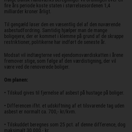
fire års periode koste staten i størrelsesordenen 1,4
milliarder kroner årligt.
Til gengæld løser den en væsentlig del af den nuværende
asbestudfordring. Samtidig hjælper man de mange
boligejere, der er kommet i klemme på grund af de skrappe
restriktioner, politikerne har indført de seneste år.
Modsat vil indtægterne ved ejendomsværdiskatten i årene
fremover stige, som følge af den værdistigning, der vil
være ved de renoverede boliger.
Om planen:
• Tilskud gives til fjernelse af asbest på hustage på boliger.
• Differencen ifht. et udskiftning af et tilsvarende tag uden
asbest er normalt ca. 700,- kr/kvm.
• Tilskuddet beregnes som 25 pct. af denne difference, dog
maksimalt 30.000,- kr.