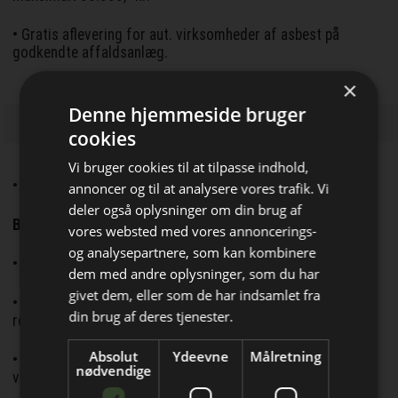
• Gratis aflevering for aut. virksomheder af asbest på
godkendte affaldsanlæg.
×
Denne hjemmeside bruger
cookies
Vi bruger cookies til at tilpasse indhold,
• Tilskudsmuligheden garanteres i en 4 årig periode
annoncer og til at analysere vores trafik. Vi
deler også oplysninger om din brug af
Betingelse for tilskud:
vores websted med vores annoncerings-
og analysepartnere, som kan kombinere
• At bygningen er registreret til beboelse i BBR-registeret.
dem med andre oplysninger, som du har
Bliv opdateret hver dag
givet dem, eller som de har indsamlet fra
• At bygningen var registeret med asbesttag i BBR-
Få de vigtigste nyheder om
din brug af deres tjenester.
registeret.
byggebranchen
Absolut
Ydeevne
Målretning
• Dokumenteret at arbejdet er udført af en autoriseret
direkte i din indbakke
nødvendige
virksomhed.