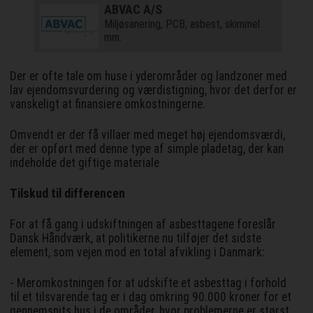
ABVAC A/S
Miljøsanering, PCB, asbest, skimmel
mm.
Der er ofte tale om huse i yderområder og landzoner med
lav ejendomsvurdering og værdistigning, hvor det derfor er
vanskeligt at finansiere omkostningerne.
Omvendt er der få villaer med meget høj ejendomsværdi,
der er opført med denne type af simple pladetag, der kan
indeholde det giftige materiale
Tilskud til differencen
For at få gang i udskiftningen af asbesttagene foreslår
Dansk Håndværk, at politikerne nu tilføjer det sidste
element, som vejen mod en total afvikling i Danmark:
- Meromkostningen for at udskifte et asbesttag i forhold
til et tilsvarende tag er i dag omkring 90.000 kroner for et
gennemsnits hus i de områder, hvor problemerne er størst.