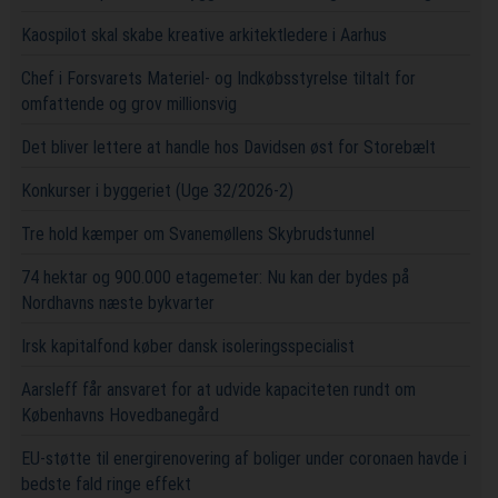
Kaospilot skal skabe kreative arkitektledere i Aarhus
Chef i Forsvarets Materiel- og Indkøbsstyrelse tiltalt for
omfattende og grov millionsvig
Det bliver lettere at handle hos Davidsen øst for Storebælt
Konkurser i byggeriet (Uge 32/2026-2)
Tre hold kæmper om Svanemøllens Skybrudstunnel
74 hektar og 900.000 etagemeter: Nu kan der bydes på
Nordhavns næste bykvarter
Irsk kapitalfond køber dansk isoleringsspecialist
Aarsleff får ansvaret for at udvide kapaciteten rundt om
Københavns Hovedbanegård
EU-støtte til energirenovering af boliger under coronaen havde i
bedste fald ringe effekt