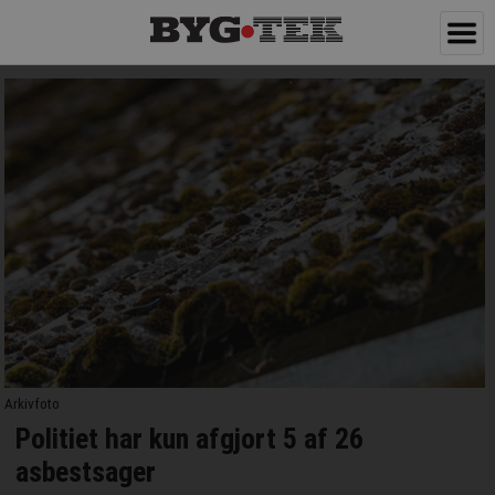
Arkivfoto
Politiet har kun afgjort 5 af 26
asbestsager