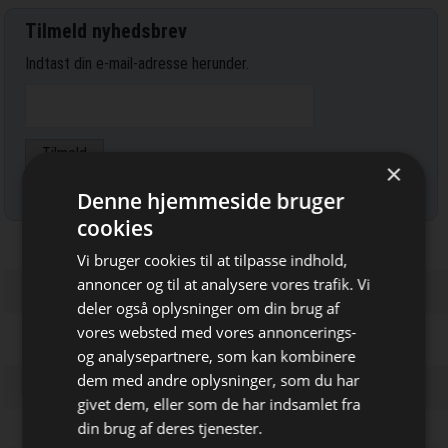
Tilmeld nyhedsbrev
Indtast din e-mail-adresse herunder.
×
Læs mere om udsendelsestidspunkter og afmelding her
.
Denne hjemmeside bruger
cookies
Vi bruger cookies til at tilpasse indhold,
annoncer og til at analysere vores trafik. Vi
deler også oplysninger om din brug af
vores websted med vores annoncerings-
og analysepartnere, som kan kombinere
dem med andre oplysninger, som du har
Bliv opdateret hver dag
givet dem, eller som de har indsamlet fra
Få de vigtigste nyheder om
din brug af deres tjenester.