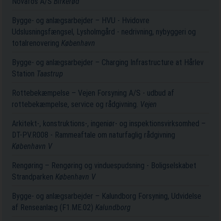
Novafos A/S
Birkerød
Bygge- og anlægsarbejder – HVU - Hvidovre
Udslusningsfængsel, Lysholmgård - nedrivning, nybyggeri og
totalrenovering
København
Bygge- og anlægsarbejder – Charging Infrastructure at Hårlev
Station
Taastrup
Rottebekæmpelse – Vejen Forsyning A/S - udbud af
rottebekæmpelse, service og rådgivning.
Vejen
Arkitekt-, konstruktions-, ingeniør- og inspektionsvirksomhed –
DT-PV.R008 - Rammeaftale om naturfaglig rådgivning
København V
Rengøring – Rengøring og vinduespudsning - Boligselskabet
Strandparken
København V
Bygge- og anlægsarbejder – Kalundborg Forsyning, Udvidelse
af Renseanlæg (F1.ME.02)
Kalundborg