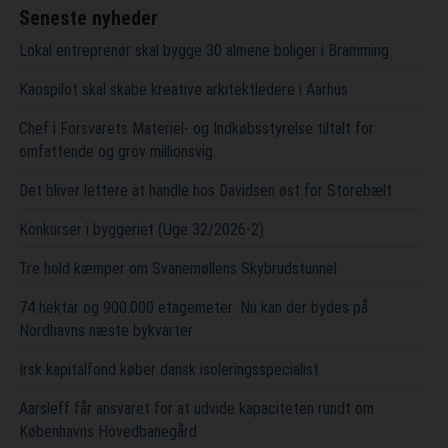
Seneste nyheder
Lokal entreprenør skal bygge 30 almene boliger i Bramming
Kaospilot skal skabe kreative arkitektledere i Aarhus
Chef i Forsvarets Materiel- og Indkøbsstyrelse tiltalt for
omfattende og grov millionsvig
Det bliver lettere at handle hos Davidsen øst for Storebælt
Konkurser i byggeriet (Uge 32/2026-2)
Tre hold kæmper om Svanemøllens Skybrudstunnel
74 hektar og 900.000 etagemeter: Nu kan der bydes på
Nordhavns næste bykvarter
Irsk kapitalfond køber dansk isoleringsspecialist
Aarsleff får ansvaret for at udvide kapaciteten rundt om
Københavns Hovedbanegård