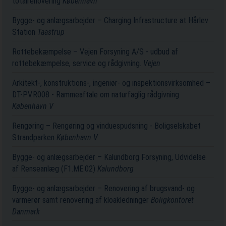
totalrenovering
København
Bygge- og anlægsarbejder – Charging Infrastructure at Hårlev
Station
Taastrup
Rottebekæmpelse – Vejen Forsyning A/S - udbud af
rottebekæmpelse, service og rådgivning.
Vejen
Arkitekt-, konstruktions-, ingeniør- og inspektionsvirksomhed –
DT-PV.R008 - Rammeaftale om naturfaglig rådgivning
København V
Rengøring – Rengøring og vinduespudsning - Boligselskabet
Strandparken
København V
Bygge- og anlægsarbejder – Kalundborg Forsyning, Udvidelse
af Renseanlæg (F1.ME.02)
Kalundborg
Bygge- og anlægsarbejder – Renovering af brugsvand- og
varmerør samt renovering af kloakledninger
Boligkontoret
Danmark