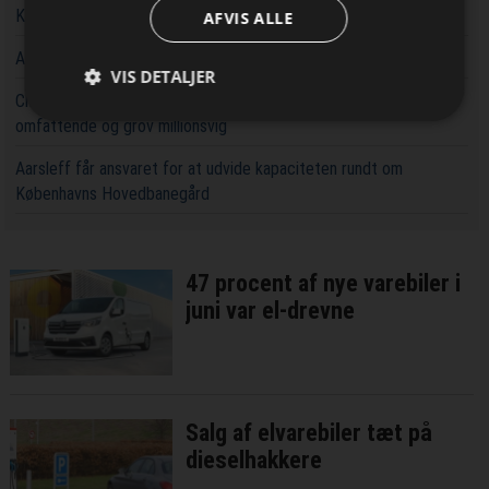
Kaospilot skal skabe kreative arkitektledere i Aarhus
AFVIS ALLE
Aarsleff vinder energiprojekter til 3,7 milliarder kroner
VIS DETALJER
Chef i Forsvarets Materiel- og Indkøbsstyrelse tiltalt for
omfattende og grov millionsvig
Aarsleff får ansvaret for at udvide kapaciteten rundt om
Københavns Hovedbanegård
47 procent af nye varebiler i
juni var el-drevne
Salg af elvarebiler tæt på
dieselhakkere