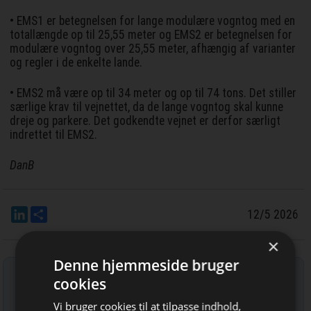
• EMS1 er betegnelsen for lange modulære vogntog med en
totallængde op til 25,55 meter og EMS2 er betegnelsen for
modulære vogntog over 25,55 meter, afhængig af varianter
og regler i de enkelte lande.
• EMS2 må være op til 34 meter og op til 74 tons. Det stiller
særlige krav til vejnettet, da de lange vogntog skal kunne
dreje og parkere. Det godkendte vejnet er derfor særligt
indrettet til EMS2.
DanB
LinkedIn
Del
12/5 2026
×
Denne hjemmeside bruger
Tilmeld nyhedsbrev
cookies
Indtast din e-mail-adresse herunder.
Vi bruger cookies til at tilpasse indhold,