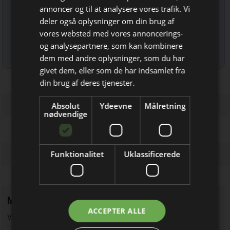
annoncer og til at analysere vores trafik. Vi
deler også oplysninger om din brug af
vores websted med vores annoncerings-
og analysepartnere, som kan kombinere
Læs mere om udsendelsestidspunkter og afmelding her
.
dem med andre oplysninger, som du har
Bliv opdateret hver dag
givet dem, eller som de har indsamlet fra
Få de vigtigste nyheder om
din brug af deres tjenester.
byggebranchen
Absolut
Ydeevne
Målretning
direkte i din indbakke
nødvendige
Funktionalitet
Uklassificerede
Mest læste
Jeg modtager allerede
ACCEPTER ALLE
Vandværker i Randers kører på lånt tid
nyhedsbrevet