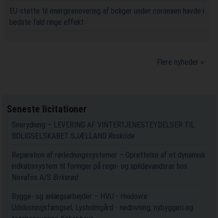
EU-støtte til energirenovering af boliger under coronaen havde i
bedste fald ringe effekt
Flere nyheder »
Seneste licitationer
Snerydning – LEVERING AF VINTERTJENESTEYDELSER TIL
BOLIGSELSKABET SJÆLLAND
Roskilde
Reparation af rørledningssystemer – Oprettelse af et dynamisk
indkøbssystem til foringer på regn- og spildevandsrør hos
Novafos A/S
Birkerød
Bygge- og anlægsarbejder – HVU - Hvidovre
Udslusningsfængsel, Lysholmgård - nedrivning, nybyggeri og