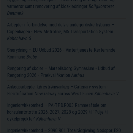
varmerør samt renovering af kloakledninger
Boligkontoret
Danmark
Arbejder i forbindelse med delvis underjordiske bybaner –
Copenhagen - New Metroline, M5 Transportation System
København S
Snerydning – EU-Udbud 2026 - Vintertjeneste Kerteminde
Kommune
Broby
Rengøring af skoler – Marselisborg Gymnasium - Udbud af
Rengøring 2026 - Prækvalifikation
Aarhus
Anlægsarbejde: kørestrømsanlæg – Catenary system -
Electrification New railway across West Funen
København V
Ingeniørvirksomhed – PA-TPD.R003 Rammeaftale om
konsulentstøtte 2026, 2027, 2028 og 2029 til ’Pulje til
cykelprojekter’
København V
Ingeniørvirksomhed – 2090.R01 Totalrådgivning Nødspor E20