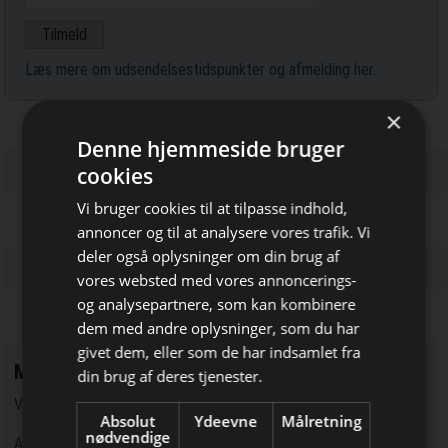
Læs mere om udsendelsestidspunkter og afmelding her
.
×
Denne hjemmeside bruger
cookies
Vi bruger cookies til at tilpasse indhold,
annoncer og til at analysere vores trafik. Vi
deler også oplysninger om din brug af
vores websted med vores annoncerings-
og analysepartnere, som kan kombinere
Bliv opdateret hver dag
dem med andre oplysninger, som du har
givet dem, eller som de har indsamlet fra
Få de vigtigste nyheder om
Mest læste
din brug af deres tjenester.
byggebranchen
Vandværker i Randers kører på lånt tid
Absolut
Ydeevne
Målretning
direkte i din indbakke
nødvendige
Aarsleff vinder energiprojekter til 3,7 milliarder kroner