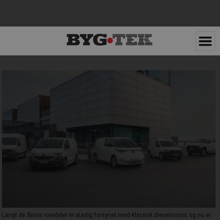
Langt de fleste varebiler er stadig forsynet med klassisk dieselmotor, og nu er