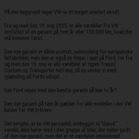
På den baggrund tager VW nu et meget uventet skridt.
Fra og med den 19. maj 2025, er alle varebiler fra VW
omfattet af en garanti på fem år eller 150.000 km, hvad der
må kommer først.
Den nye garanti er både uventet, ualmindelig for europæiske
bilfabrikker, men den er også en finger i øjet på Ford, for fra
og med den 19. maj er alle varebiler af typen Transit
Custom og Transporter helt ens, så nu venter vi med
spænding på Fords udspil.
Kan Ford nøjes med den kendte garanti på kun to år?
Den nye garanti på fem år gælder for alle modeller i det VW
kalder for VW Erhverv.
Det betyder, at en VW personbil, ombygget til ”dansk”
varebil, ikke hører med i den gruppe af biler, der nyder godt
af den nye garanti, men det er et særdeles interessant