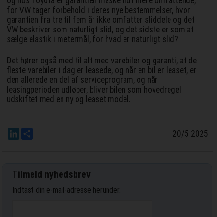
og hos Toyota er garantien måske lidt mere omfattende,
for VW tager forbehold i deres nye bestemmelser, hvor
garantien fra tre til fem år ikke omfatter sliddele og det
VW beskriver som naturligt slid, og det sidste er som at
sælge elastik i metermål, for hvad er naturligt slid?
Det hører også med til alt med varebiler og garanti, at de
fleste varebiler i dag er leasede, og når en bil er leaset, er
den allerede en del af serviceprogram, og når
leasingperioden udløber, bliver bilen som hovedregel
udskiftet med en ny og leaset model.
LinkedIn
Del
20/5 2025
Tilmeld nyhedsbrev
Indtast din e-mail-adresse herunder.