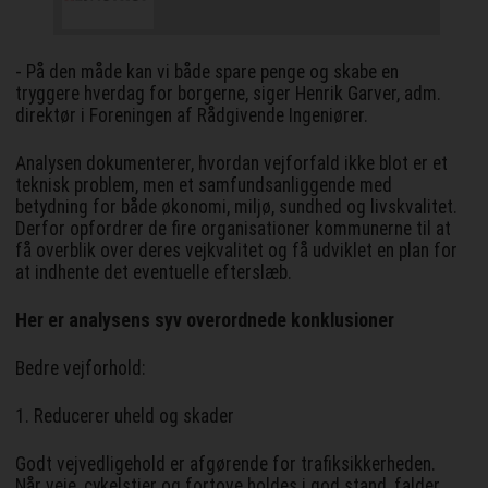
- På den måde kan vi både spare penge og skabe en
tryggere hverdag for borgerne, siger Henrik Garver, adm.
direktør i Foreningen af Rådgivende Ingeniører.
Analysen dokumenterer, hvordan vejforfald ikke blot er et
teknisk problem, men et samfundsanliggende med
betydning for både økonomi, miljø, sundhed og livskvalitet.
Derfor opfordrer de fire organisationer kommunerne til at
få overblik over deres vejkvalitet og få udviklet en plan for
at indhente det eventuelle efterslæb.
Her er analysens syv overordnede konklusioner
Bedre vejforhold:
1. Reducerer uheld og skader
Godt vejvedligehold er afgørende for trafiksikkerheden.
Når veje, cykelstier og fortove holdes i god stand, falder