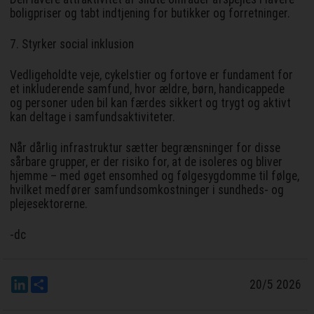
boligpriser og tabt indtjening for butikker og forretninger.
7. Styrker social inklusion
Vedligeholdte veje, cykelstier og fortove er fundament for
et inkluderende samfund, hvor ældre, børn, handicappede
og personer uden bil kan færdes sikkert og trygt og aktivt
kan deltage i samfundsaktiviteter.
Når dårlig infrastruktur sætter begrænsninger for disse
sårbare grupper, er der risiko for, at de isoleres og bliver
hjemme – med øget ensomhed og følgesygdomme til følge,
hvilket medfører samfundsomkostninger i sundheds- og
plejesektorerne.
-dc
LinkedIn
Del
20/5 2026