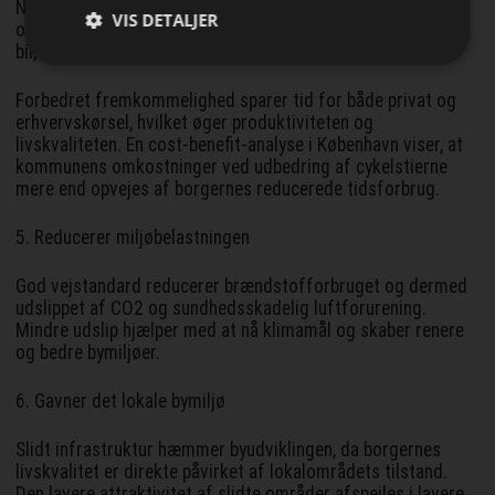
Når vejene er velholdte og i god stand, sikres en mere jævn
VIS DETALJER
og stabil kørsel for alle trafikanter – uanset om man kører
bil, cykler eller bruger andre transportformer.
Forbedret fremkommelighed sparer tid for både privat og
erhvervskørsel, hvilket øger produktiviteten og
livskvaliteten. En cost-benefit-analyse i København viser, at
kommunens omkostninger ved udbedring af cykelstierne
mere end opvejes af borgernes reducerede tidsforbrug.
5. Reducerer miljøbelastningen
God vejstandard reducerer brændstofforbruget og dermed
udslippet af CO2 og sundhedsskadelig luftforurening.
Mindre udslip hjælper med at nå klimamål og skaber renere
og bedre bymiljøer.
6. Gavner det lokale bymiljø
Slidt infrastruktur hæmmer byudviklingen, da borgernes
livskvalitet er direkte påvirket af lokalområdets tilstand.
Den lavere attraktivitet af slidte områder afspejles i lavere