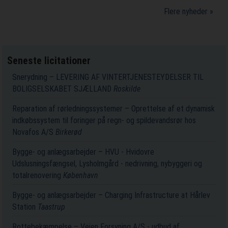
Flere nyheder »
Seneste licitationer
Snerydning – LEVERING AF VINTERTJENESTEYDELSER TIL
BOLIGSELSKABET SJÆLLAND
Roskilde
Reparation af rørledningssystemer – Oprettelse af et dynamisk
indkøbssystem til foringer på regn- og spildevandsrør hos
Novafos A/S
Birkerød
Bygge- og anlægsarbejder – HVU - Hvidovre
Udslusningsfængsel, Lysholmgård - nedrivning, nybyggeri og
totalrenovering
København
Bygge- og anlægsarbejder – Charging Infrastructure at Hårlev
Station
Taastrup
Rottebekæmpelse – Vejen Forsyning A/S - udbud af