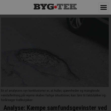
En af analysens syv konklusioner er, at huller, ujævnheder og manglende
vandafledning på vejene skaber farlige situationer, kan føre til faldulykker og
forårsager trafikulykker.
Analyse: Kæmpe samfundsgevinster ved