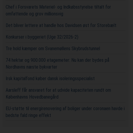
Chef i Forsvarets Materiel- og Indkøbsstyrelse tiltalt for
omfattende og grov millionsvig
Det bliver lettere at handle hos Davidsen øst for Storebælt
Konkurser i byggeriet (Uge 32/2026-2)
Tre hold kæmper om Svanemøllens Skybrudstunnel
74 hektar og 900.000 etagemeter: Nu kan der bydes på
Nordhavns næste bykvarter
Irsk kapitalfond køber dansk isoleringsspecialist
Aarsleff får ansvaret for at udvide kapaciteten rundt om
Københavns Hovedbanegård
EU-støtte til energirenovering af boliger under coronaen havde i
bedste fald ringe effekt