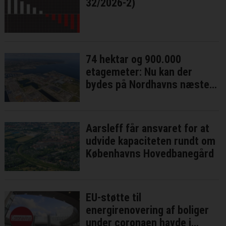
32/2026-2)
74 hektar og 900.000
etagemeter: Nu kan der
bydes på Nordhavns næste
bykvarter
Aarsleff får ansvaret for at
udvide kapaciteten rundt om
Københavns Hovedbanegård
EU-støtte til
energirenovering af boliger
under coronaen havde i