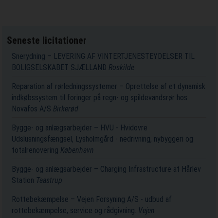
Seneste licitationer
Snerydning – LEVERING AF VINTERTJENESTEYDELSER TIL
BOLIGSELSKABET SJÆLLAND
Roskilde
Reparation af rørledningssystemer – Oprettelse af et dynamisk
indkøbssystem til foringer på regn- og spildevandsrør hos
Novafos A/S
Birkerød
Bygge- og anlægsarbejder – HVU - Hvidovre
Udslusningsfængsel, Lysholmgård - nedrivning, nybyggeri og
totalrenovering
København
Bygge- og anlægsarbejder – Charging Infrastructure at Hårlev
Station
Taastrup
Rottebekæmpelse – Vejen Forsyning A/S - udbud af
rottebekæmpelse, service og rådgivning.
Vejen