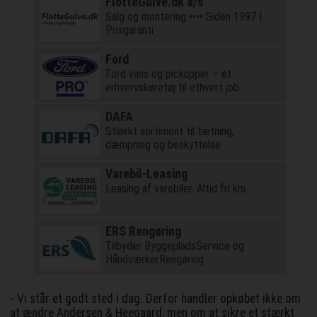
FlotteGulve.dk a/s
Salg og montering •••• Siden 1997 |
Prisgaranti
Ford
Ford vans og pickupper – et
erhvervskøretøj til ethvert job
DAFA
Stærkt sortiment til tætning,
dæmpning og beskyttelse
Varebil-Leasing
Leasing af varebiler. Altid fri km.
ERS Rengøring
Tilbyder ByggepladsService og
HåndværkerRengøring
- Vi står et godt sted i dag. Derfor handler opkøbet ikke om
at ændre Andersen & Heegaard, men om at sikre et stærkt