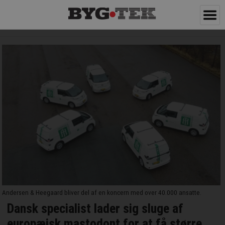
Andersen & Heegaard bliver del af en koncern med over 40.000 ansatte.
Dansk specialist lader sig sluge af
europæisk mastodont for at få større