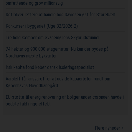
omfattende og grov millionsvig
Det bliver lettere at handle hos Davidsen øst for Storebælt
Konkurser i byggeriet (Uge 32/2026-2)
Tre hold kæmper om Svanemøllens Skybrudstunnel
74 hektar og 900.000 etagemeter: Nu kan der bydes på
Nordhavns næste bykvarter
Irsk kapitalfond køber dansk isoleringsspecialist
Aarsleff får ansvaret for at udvide kapaciteten rundt om
Københavns Hovedbanegård
EU-støtte til energirenovering af boliger under coronaen havde i
bedste fald ringe effekt
Flere nyheder »