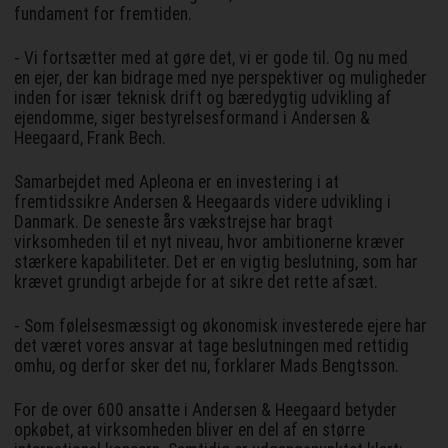
fundament for fremtiden.
- Vi fortsætter med at gøre det, vi er gode til. Og nu med
en ejer, der kan bidrage med nye perspektiver og muligheder
inden for især teknisk drift og bæredygtig udvikling af
ejendomme, siger bestyrelsesformand i Andersen &
Heegaard, Frank Bech.
Samarbejdet med Apleona er en investering i at
fremtidssikre Andersen & Heegaards videre udvikling i
Danmark. De seneste års vækstrejse har bragt
virksomheden til et nyt niveau, hvor ambitionerne kræver
stærkere kapabiliteter. Det er en vigtig beslutning, som har
krævet grundigt arbejde for at sikre det rette afsæt.
- Som følelsesmæssigt og økonomisk investerede ejere har
det været vores ansvar at tage beslutningen med rettidig
omhu, og derfor sker det nu, forklarer Mads Bengtsson.
For de over 600 ansatte i Andersen & Heegaard betyder
opkøbet, at virksomheden bliver en del af en større