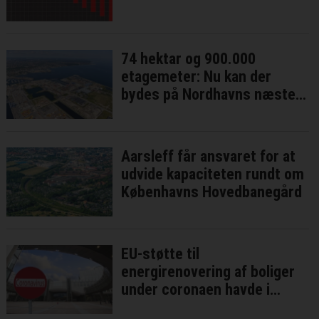
74 hektar og 900.000
etagemeter: Nu kan der
bydes på Nordhavns næste
bykvarter
Aarsleff får ansvaret for at
udvide kapaciteten rundt om
Københavns Hovedbanegård
EU-støtte til
energirenovering af boliger
under coronaen havde i
bedste fald ringe effekt