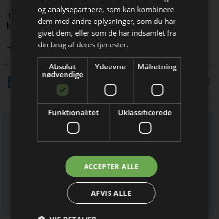
og analysepartnere, som kan kombinere
Transaktionen er betinget af godkendelse fra relevante
Bliv opdateret hver dag
dem med andre oplysninger, som du har
konkurrencemyndigheder.
givet dem, eller som de har indsamlet fra
Få de vigtigste nyheder om
din brug af deres tjenester.
-dc
byggebranchen
Absolut
Ydeevne
Målretning
direkte i din indbakke
nødvendige
LinkedIn
Del
8/7 2026
Funktionalitet
Uklassificerede
Tilmeld nyhedsbrev
Indtast din e-mail-adresse herunder.
Jeg modtager allerede
ACCEPTER ALLE
nyhedsbrevet
AFVIS ALLE
Læs mere om udsendelsestidspunkter og afmelding her
.
VIS DETALJER