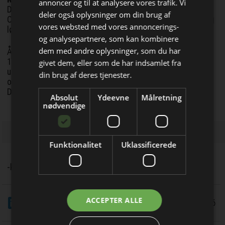
annoncer og til at analysere vores trafik. Vi
Dansk Liftmesse 2026 finder sted den 21. - 22. maj på
deler også oplysninger om din brug af
Odense Havn og er åben for fagfolk med interesse i lifte og
vores websted med vores annoncerings-
løfteudstyr.
og analysepartnere, som kan kombinere
dem med andre oplysninger, som du har
Bliv opdateret hver dag
Åbningstiderne er torsdag kl. 10.00–18.00 og fredag kl.
10.00–14.00. Med udsolgte stande og et stærkt felt af
givet dem, eller som de har indsamlet fra
Få de vigtigste nyheder om
udstillere er der lagt op til to dage, hvor branchen mødes –
din brug af deres tjenester.
og hvor fremtidens løsninger for alvor bliver løftet frem.
byggebranchen
Der er gratis adgang, og billetter kan bookes online.
Absolut
Ydeevne
Målretning
direkte i din indbakke
nødvendige
Funktionalitet
Uklassificerede
-kis
Jeg modtager allerede
LinkedIn
Del
ACCEPTER ALLE
21/5 2026
nyhedsbrevet