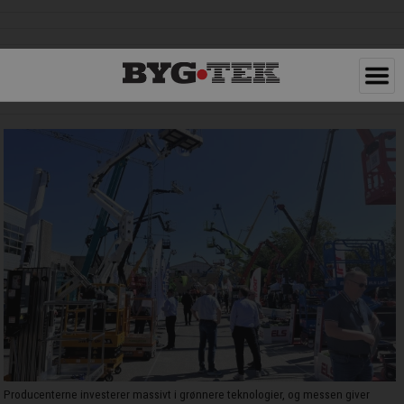
Producenterne investerer massivt i grønnere teknologier, og messen giver