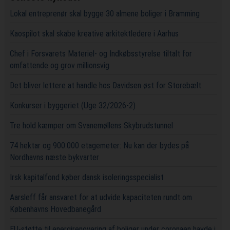
Lokal entreprenør skal bygge 30 almene boliger i Bramming
Kaospilot skal skabe kreative arkitektledere i Aarhus
Chef i Forsvarets Materiel- og Indkøbsstyrelse tiltalt for
omfattende og grov millionsvig
Det bliver lettere at handle hos Davidsen øst for Storebælt
Konkurser i byggeriet (Uge 32/2026-2)
Tre hold kæmper om Svanemøllens Skybrudstunnel
74 hektar og 900.000 etagemeter: Nu kan der bydes på
Nordhavns næste bykvarter
Irsk kapitalfond køber dansk isoleringsspecialist
Aarsleff får ansvaret for at udvide kapaciteten rundt om
Københavns Hovedbanegård
EU-støtte til energirenovering af boliger under coronaen havde i