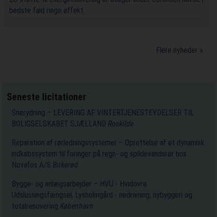
bedste fald ringe effekt
Flere nyheder »
Seneste licitationer
Snerydning – LEVERING AF VINTERTJENESTEYDELSER TIL
BOLIGSELSKABET SJÆLLAND
Roskilde
Reparation af rørledningssystemer – Oprettelse af et dynamisk
indkøbssystem til foringer på regn- og spildevandsrør hos
Novafos A/S
Birkerød
Bygge- og anlægsarbejder – HVU - Hvidovre
Udslusningsfængsel, Lysholmgård - nedrivning, nybyggeri og
totalrenovering
København