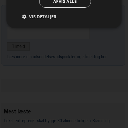
AFVIS ALLE
Tilmeld nyhedsbrev
VIS DETALJER
Indtast din e-mail-adresse herunder.
Læs mere om udsendelsestidspunkter og afmelding her
.
Mest læste
Lokal entreprenør skal bygge 30 almene boliger i Bramming