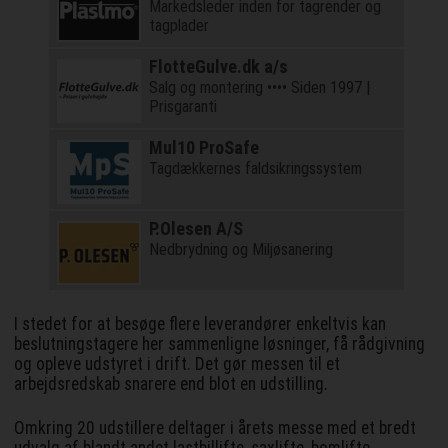
Markedsleder inden for tagrender og
tagplader
FlotteGulve.dk a/s
Salg og montering •••• Siden 1997 |
Prisgaranti
Mul10 ProSafe
Tagdækkernes faldsikringssystem
P.Olesen A/S
Nedbrydning og Miljøsanering
I stedet for at besøge flere leverandører enkeltvis kan
beslutningstagere her sammenligne løsninger, få rådgivning
og opleve udstyret i drift. Det gør messen til et
arbejdsredskab snarere end blot en udstilling.
Omkring 20 udstillere deltager i årets messe med et bredt
udvalg af blandt andet lastbillifte, saxlifte, bomlifte,