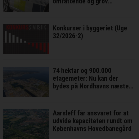
omfattende og grov
millionsvig
Konkurser i byggeriet (Uge
32/2026-2)
74 hektar og 900.000
etagemeter: Nu kan der
bydes på Nordhavns næste
bykvarter
Aarsleff får ansvaret for at
udvide kapaciteten rundt om
Københavns Hovedbanegård