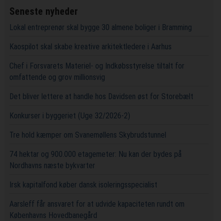
Seneste nyheder
Lokal entreprenør skal bygge 30 almene boliger i Bramming
Kaospilot skal skabe kreative arkitektledere i Aarhus
Chef i Forsvarets Materiel- og Indkøbsstyrelse tiltalt for
omfattende og grov millionsvig
Det bliver lettere at handle hos Davidsen øst for Storebælt
Konkurser i byggeriet (Uge 32/2026-2)
Tre hold kæmper om Svanemøllens Skybrudstunnel
74 hektar og 900.000 etagemeter: Nu kan der bydes på
Nordhavns næste bykvarter
Irsk kapitalfond køber dansk isoleringsspecialist
Aarsleff får ansvaret for at udvide kapaciteten rundt om
Københavns Hovedbanegård