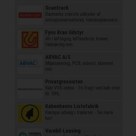
Scantruck
Danmarks største udbyder af
entreprenørmateriel, teleskoplæssere
og kraner
Fyns Kran Udstyr
Alt i løftegrej, løfteudstyr, kraner,
faldsikring mm.
ABVAC A/S
Miljøsanering, PCB, asbest, skimmel
mm.
Privatgrossisten
Køb VVS online - Fri fragt ved køb over
Kr. 599,-
Københavns Listefabrik
Kæmpe udvalg i trælister - Se mere
her!
Varebil-Leasing