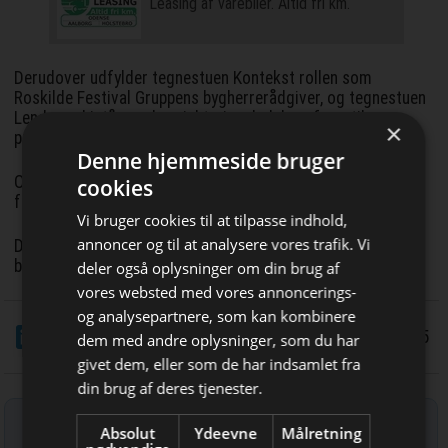
Leasing af varebiler. Altid fri km.
Derudover udfylder tegnestuen Kontekst rollen som
Roskilde Festival Gruppens bygherrerådgiver, og tegnestuen
Lendager bistår med projekteringsledelsen frem til
×
projektets afslutning.
Denne hjemmeside bruger
Ombygningen af Hal 9 projekteres i løbet af 2025 og
cookies
forventes at gå i gang i 2026.
Vi bruger cookies til at tilpasse indhold,
annoncer og til at analysere vores trafik. Vi
Det nye hus forventes at stå klar til indflytning i
begyndelsen af 2027.
deler også oplysninger om din brug af
vores websted med vores annoncerings-
og analysepartnere, som kan kombinere
LinkedIn
Del
12/6 2025
Bliv opdateret hver dag
dem med andre oplysninger, som du har
givet dem, eller som de har indsamlet fra
Få de vigtigste nyheder om
din brug af deres tjenester.
byggebranchen
Tilmeld nyhedsbrev
Absolut
Ydeevne
Målretning