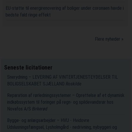
EU-støtte til energirenovering af boliger under coronaen havde i
bedste fald ringe effekt
Flere nyheder »
Seneste licitationer
Snerydning – LEVERING AF VINTERTJENESTEYDELSER TIL
BOLIGSELSKABET SJÆLLAND
Roskilde
Reparation af rørledningssystemer – Oprettelse af et dynamisk
indkøbssystem til foringer på regn- og spildevandsrør hos
Novafos A/S
Birkerød
Bygge- og anlægsarbejder – HVU - Hvidovre
Udslusningsfængsel, Lysholmgård - nedrivning, nybyggeri og