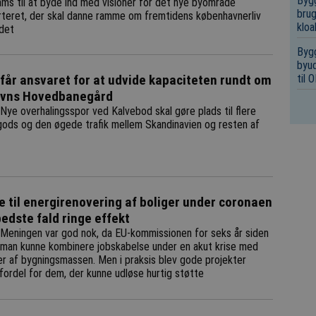
Bygg
ams til at byde ind med visioner for det nye byområde
brug
teret, der skal danne ramme om fremtidens københavnerliv
kloa
det
Bygg
byud
til
 får ansvaret for at udvide kapaciteten rundt om
vns Hovedbanegård
Nye overhalingsspor ved Kalvebod skal gøre plads til flere
gods og den øgede trafik mellem Skandinavien og resten af
e til energirenovering af boliger under coronaen
bedste fald ringe effekt
Meningen var god nok, da EU-kommissionen for seks år siden
 man kunne kombinere jobskabelse under en akut krise med
er af bygningsmassen. Men i praksis blev gode projekter
l fordel for dem, der kunne udløse hurtig støtte