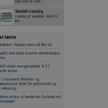
køb over Kr. 599,-
Varebil-Leasing
Leasing af varebiler. Altid fri
km.
st læste
værker i Randers kører på lånt tid
pilot skal skabe kreative arkitektledere
rhus
leff vinder energiprojekter til 3,7
iarder kroner
 i Forsvarets Materiel- og
øbsstyrelse tiltalt for omfattende og
 millionsvig
bliver lettere at handle hos Davidsen øst
Storebælt