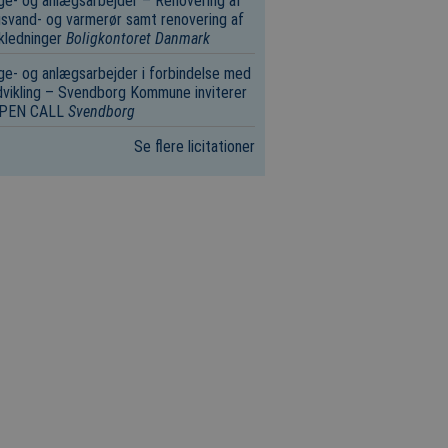
e- og anlægsarbejder – Renovering af
svand- og varmerør samt renovering af
kledninger
Boligkontoret Danmark
e- og anlægsarbejder i forbindelse med
vikling – Svendborg Kommune inviterer
 OPEN CALL
Svendborg
Se flere licitationer