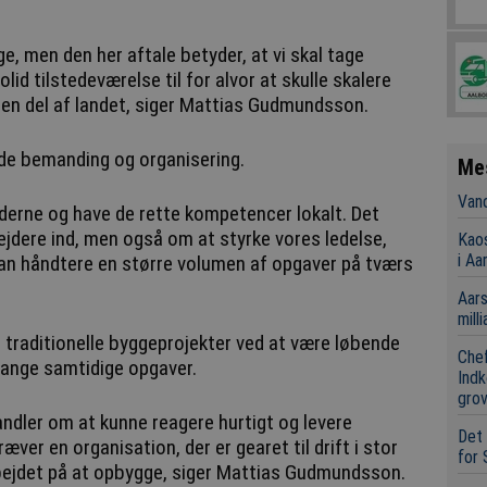
nge, men den her aftale betyder, at vi skal tage
olid tilstedeværelse til for alvor at skulle skalere
 den del af landet, siger Mattias Gudmundsson.
både bemanding og organisering.
Me
Vand
derne og have de rette kompetencer lokalt. Det
jdere ind, men også om at styrke vores ledelse,
Kaos
i Aa
kan håndtere en større volumen af opgaver på tværs
Aars
mill
a traditionelle byggeprojekter ved at være løbende
Chef
ange samtidige opgaver.
Indk
grov
andler om at kunne reagere hurtigt og levere
Det 
ræver en organisation, der er gearet til drift i stor
for 
arbejdet på at opbygge, siger Mattias Gudmundsson.