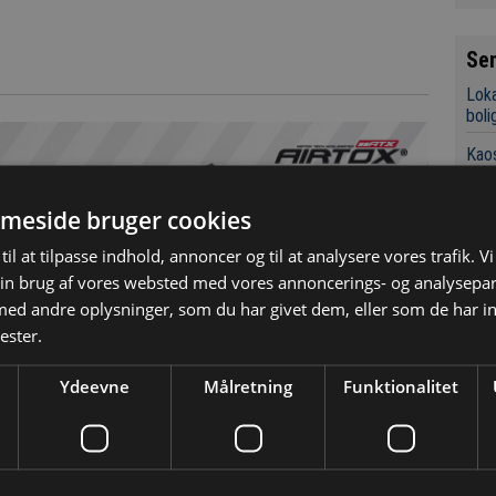
Se
Loka
boli
Kaos
i Aa
Chef
meside bruger cookies
Indk
til at tilpasse indhold, annoncer og til at analysere vores trafik. V
grov
in brug af vores websted med vores annoncerings- og analysepa
Det 
d andre oplysninger, som du har givet dem, eller som de har in
for 
ester.
Konk
Ydeevne
Målretning
Funktionalitet
Tre
Sky
74 h
der
13/5 2026