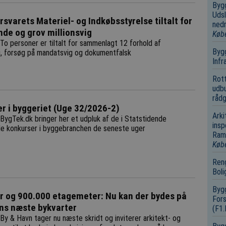
Bygg
Udsl
rsvarets Materiel- og Indkøbsstyrelse tiltalt for
nedr
de og grov millionsvig
Køb
To personer er tiltalt for sammenlagt 12 forhold af
Bygg
, forsøg på mandatsvig og dokumentfalsk
Infr
Rot
udbu
rådg
r i byggeriet (Uge 32/2026-2)
Arki
BygTek.dk bringer her et udpluk af de i Statstidende
insp
de konkurser i byggebranchen de seneste uger
Ramm
Køb
Reng
Boli
Bygg
r og 900.000 etagemeter: Nu kan der bydes på
Fors
ns næste bykvarter
(F1
By & Havn tager nu næste skridt og inviterer arkitekt- og