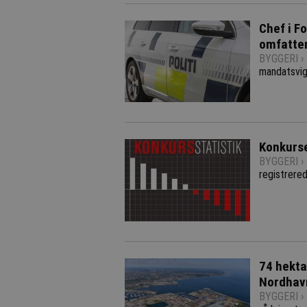
Chef i Fo
omfatten
BYGGERI ›
mandatsvig
Konkurse
BYGGERI ›
registrere
74 hekta
Nordhav
BYGGERI ›