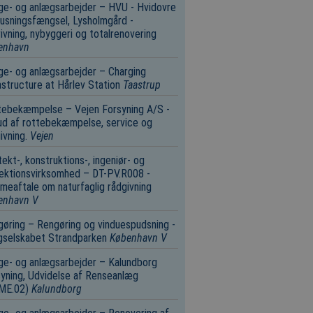
e- og anlægsarbejder – HVU - Hvidovre
usningsfængsel, Lysholmgård -
ivning, nybyggeri og totalrenovering
enhavn
e- og anlægsarbejder – Charging
astructure at Hårlev Station
Taastrup
tebekæmpelse – Vejen Forsyning A/S -
d af rottebekæmpelse, service og
ivning.
Vejen
tekt-, konstruktions-, ingeniør- og
ektionsvirksomhed – DT-PV.R008 -
eaftale om naturfaglig rådgivning
enhavn V
øring – Rengøring og vinduespudsning -
gselskabet Strandparken
København V
e- og anlægsarbejder – Kalundborg
yning, Udvidelse af Renseanlæg
.ME.02)
Kalundborg