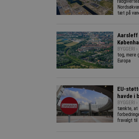
rådgiverte
Nordsøkvar
tæt på van
Aarsleff
Københa
BYGGERI ›
tog, mere 
Europa
EU-støtt
havde i 
BYGGERI ›
tænkte, at
forbedring
fravalgt ti