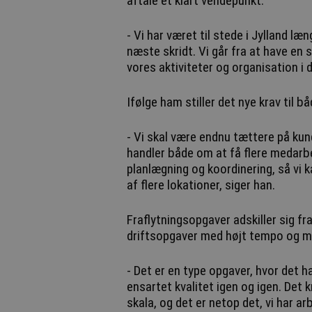
aftale et klart vendepunkt.
- Vi har været til stede i Jylland læ
næste skridt. Vi går fra at have en s
vores aktiviteter og organisation i
Ifølge ham stiller det nye krav til 
- Vi skal være endnu tættere på kun
handler både om at få flere medarbe
planlægning og koordinering, så vi 
af flere lokationer, siger han.
Fraflytningsopgaver adskiller sig fr
driftsopgaver med højt tempo og m
- Det er en type opgaver, hvor det h
ensartet kvalitet igen og igen. Det k
skala, og det er netop det, vi har 