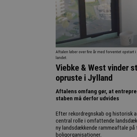
Aftalen løber over fire år med forventet opstart
landet.
Viebke & West vinder s
opruste i Jylland
Aftalens omfang gør, at entrepre
staben må derfor udvides
Efter rekordregnskab og historisk a
central rolle i omfattende landsdæ
ny landsdækkende rammeaftale på fr
boligorganisationer.