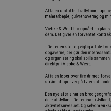
Aftalen omfatter fraflytningsopgave
malerarbejde, gulvrenovering og m
Viebke & West har opnået en plads p
dem. Det giver en forventet kontrak
- Det er en stor og vigtig aftale fo
opgaverne, der gør den interessant.
og organisering skal spille samme
direktør i Viebke & West.
Aftalen løber over fire år med forv
strøm af opgaver på tværs af lande
Den nye aftale har en bred geografi
dele af Jylland. Det er især i Jylla
aktivitetsniveauet. Og selvom virkso