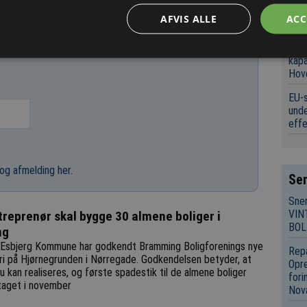
Irsk
AFVIS ALLE
ACC
isol
Aars
kap
Hov
EU-s
unde
eff
og afmelding her
.
Sen
Sne
VIN
treprenør skal bygge 30 almene boliger i
BOL
ng
Esbjerg Kommune har godkendt Bramming Boligforenings nye
Repa
ri på Hjørnegrunden i Nørregade. Godkendelsen betyder, at
Opre
u kan realiseres, og første spadestik til de almene boliger
fori
taget i november
Nov