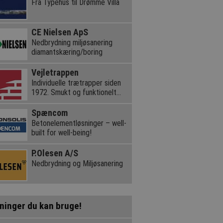
Fra Typehus til Drømme Villa
CE Nielsen ApS
Nedbrydning miljøsanering
diamantskæring/boring
Vejletrappen
Individuelle trætrapper siden
1972. Smukt og funktionelt
dansk design.
Spæncom
Betonelementløsninger – well-
built for well-being!
P.Olesen A/S
Nedbrydning og Miljøsanering
ninger du kan bruge!