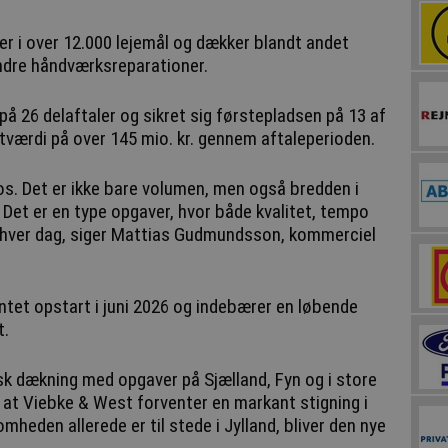
r i over 12.000 lejemål og dækker blandt andet
indre håndværksreparationer.
å 26 delaftaler og sikret sig førstepladsen på 13 af
tværdi på over 145 mio. kr. gennem aftaleperioden.
r os. Det er ikke bare volumen, men også bredden i
 Det er en type opgaver, hvor både kvalitet, tempo
n hver dag, siger Mattias Gudmundsson, kommerciel
entet opstart i juni 2026 og indebærer en løbende
t.
sk dækning med opgaver på Sjælland, Fyn og i store
nd, at Viebke & West forventer en markant stigning i
mheden allerede er til stede i Jylland, bliver den nye