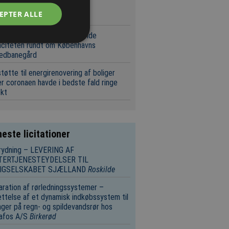
 kapitalfond køber dansk
EPTER ALLE
eringsspecialist
leff får ansvaret for at udvide
aciteten rundt om Københavns
edbanegård
tøtte til energirenovering af boliger
r coronaen havde i bedste fald ringe
ekt
este licitationer
rydning – LEVERING AF
TERTJENESTEYDELSER TIL
IGSELSKABET SJÆLLAND
Roskilde
ration af rørledningssystemer –
ttelse af et dynamisk indkøbssystem til
nger på regn- og spildevandsrør hos
afos A/S
Birkerød