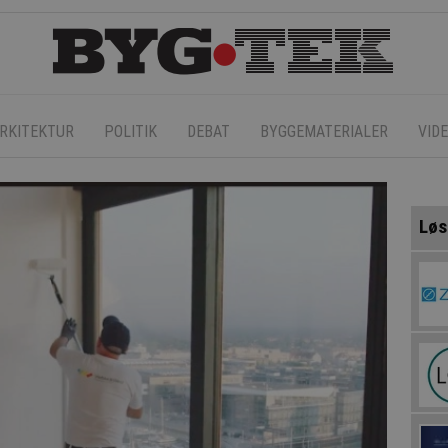
RKITEKTUR
POLITIK
DEBAT
BYGGEMATERIALER
VID
Løs