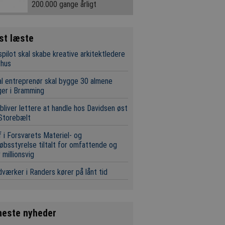
200.000 gange årligt
st læste
pilot skal skabe kreative arkitektledere
rhus
l entreprenør skal bygge 30 almene
ger i Bramming
bliver lettere at handle hos Davidsen øst
Storebælt
 i Forsvarets Materiel- og
øbsstyrelse tiltalt for omfattende og
 millionsvig
værker i Randers kører på lånt tid
neste nyheder