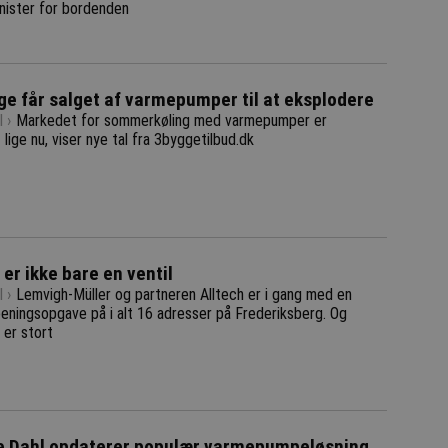
nister for bordenden
e får salget af varmepumper til at eksplodere
 ›
Markedet for sommerkøling med varmepumper er
lige nu, viser nye tal fra 3byggetilbud.dk
 er ikke bare en ventil
 ›
Lemvigh-Müller og partneren Alltech er i gang med en
eeningsopgave på i alt 16 adresser på Frederiksberg. Og
 er stort
e Dahl opdaterer populær varmepumpeløsning