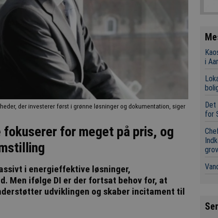
Me
Kaos
i Aa
Loka
boli
Det 
heder, der investerer først i grønne løsninger og dokumentation, siger
for 
e fokuserer for meget på pris, og
Chef
Indk
mstilling
grov
Vand
ssivt i energieffektive løsninger,
 Men ifølge DI er der fortsat behov for, at
nderstøtter udviklingen og skaber incitament til
Se