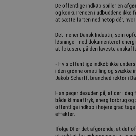
De offentlige indkøb spiller en afgø
og konkurrencen i udbuddene ikke fø
at sætte farten ned netop dér, hvor
Det mener Dansk Industri, som opford
løsninger med dokumenteret energie
at fokusere på den laveste anskaffe
- Hvis offentlige indkøb ikke unders
i den grønne omstilling og svække in
Jakob Scharff, branchedirektør i Da
Han peger desuden på, at der i dag
både klimaaftryk, energiforbrug og 
offentlige indkøb i højere grad tag
effekter.
Ifølge DI er det afgørende, at det o
attraktivt for virksomheder at inve