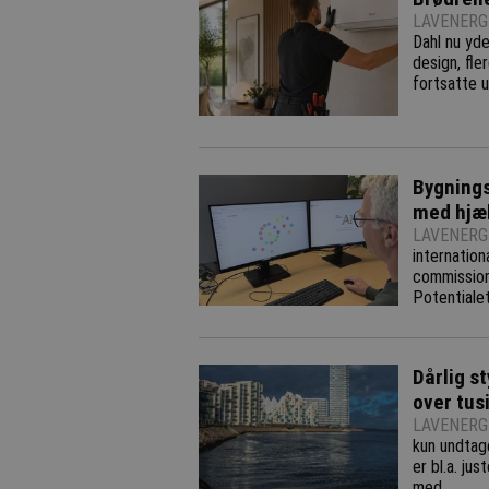
LAVENERGI
Dahl nu yde
design, fle
fortsatte u
Bygnings
med hjæl
LAVENERGI
internation
commissioni
Potentialet
Dårlig s
over tus
LAVENERGI
kun undtage
er bl.a. ju
med