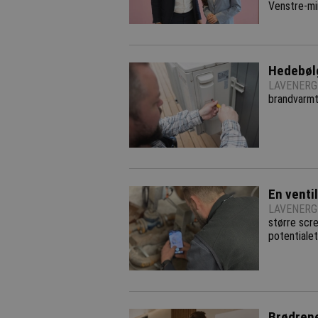
Venstre-mi
Hedebølg
LAVENERGI
brandvarmt 
En ventil
LAVENERGI
større scr
potentialet
Brødren