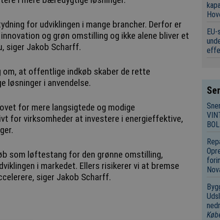
kap
Hov
tydning for udviklingen i mange brancher. Derfor er
EU-s
 innovation og grøn omstilling og ikke alene bliver et
unde
, siger Jakob Scharff.
eff
g om, at offentlige indkøb skaber de rette
ge løsninger i anvendelse.
Sen
Sne
hovet for mere langsigtede og modige
VIN
ivt for virksomheder at investere i energieffektive,
BOL
ger.
Repa
Opre
dkøb som løftestang for den grønne omstilling,
fori
viklingen i markedet. Ellers risikerer vi at bremse
Nov
accelerere, siger Jakob Scharff.
Bygg
Udsl
nedr
Køb