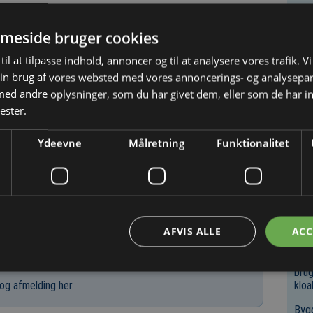
Bygg
Infr
meside bruger cookies
Rot
til at tilpasse indhold, annoncer og til at analysere vores trafik. V
udbu
in brug af vores websted med vores annoncerings- og analysepa
rådg
d andre oplysninger, som du har givet dem, eller som de har in
1/6 2026
Arki
ester.
insp
Ramm
Ydeevne
Målretning
Funktionalitet
Køb
Reng
Boli
Bygg
Fors
AFVIS ALLE
ACC
(F1
Bygg
brug
kloa
og afmelding her
.
Bygg