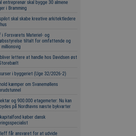
l entreprenør skal bygge 30 almene
ger i Bramming
pilot skal skabe kreative arkitektledere
rhus
 i Forsvarets Materiel- og
øbsstyrelse tiltalt for omfattende og
 millionsvig
bliver lettere at handle hos Davidsen øst
Storebælt
urser i byggeriet (Uge 32/2026-2)
 hold kæmper om Svanemøllens
brudstunnel
ektar og 900.000 etagemeter: Nu kan
 bydes på Nordhavns næste bykvarter
 kapitalfond køber dansk
eringsspecialist
leff får ansvaret for at udvide