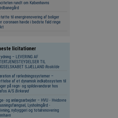
aciteten rundt om Københavns
edbanegård
tøtte til energirenovering af boliger
r coronaen havde i bedste fald ringe
ekt
este licitationer
rydning – LEVERING AF
TERTJENESTEYDELSER TIL
IGSELSKABET SJÆLLAND
Roskilde
ration af rørledningssystemer –
ttelse af et dynamisk indkøbssystem til
nger på regn- og spildevandsrør hos
afos A/S
Birkerød
e- og anlægsarbejder – HVU - Hvidovre
usningsfængsel, Lysholmgård -
ivning, nybyggeri og totalrenovering
enhavn