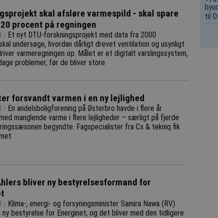
byud
gsprojekt skal afsløre varmespild - skal spare
til
20 procent på regningen
 ›
Et nyt DTU-forskningsprojekt med data fra 2000
 skal undersøge, hvordan dårligt drevet ventilation og usynligt
river varmeregningen op. Målet er et digitalt varslingssystem,
age problemer, før de bliver store
ter forsvandt varmen i en ny lejlighed
 ›
En andelsboligforening på Østerbro havde i flere år
ed manglende varme i flere lejligheder – særligt på fjerde
yringssæsonen begyndte. Fagspecialister fra Cx & tekniq fik
emet
lers bliver ny bestyrelsesformand for
et
 ›
Klima-, energi- og forsyningsminister Samira Nawa (RV)
ny bestyrelse for Energinet, og det bliver med den tidligere