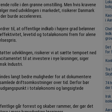
Loka
rende rolle i den grønne omstilling. Men hvis kravene
boli
lger med udviklingen i markedet, risikerer Danmark
Kaos
 der burde accelereres.
i Aa
rer til, at offentlige indkøb i højere grad belønner
Chef
Indk
ffektivitet, levetid og totaløkonomi frem for alene
grov
lsespris.
Det 
for 
tøtter udviklingen, risikerer vi at sætte tempoet ned
citamentet til at investere i nye løsninger, siger
Konk
nsk Industri.
Tre
Sky
 findes langt bedre muligheder for at dokumentere
samlede driftsomkostninger over tid. Derfor bør
74 h
der
e udgangspunkt i totaløkonomi og langsigtede
Irsk
isol
ffentlige går forrest og skaber rammer, der gør det
Aars
stere i mere bæredygtige løsninger.