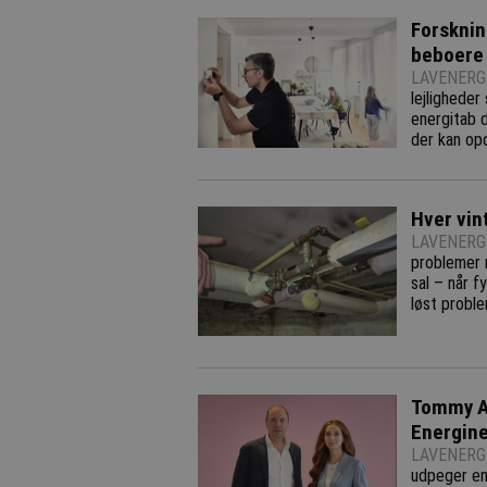
Forsknin
beboere 
LAVENERGI
lejligheder
energitab d
der kan opd
Hver vin
LAVENERGI
problemer m
sal – når f
løst probl
Tommy Ah
Energin
LAVENERGI
udpeger en 