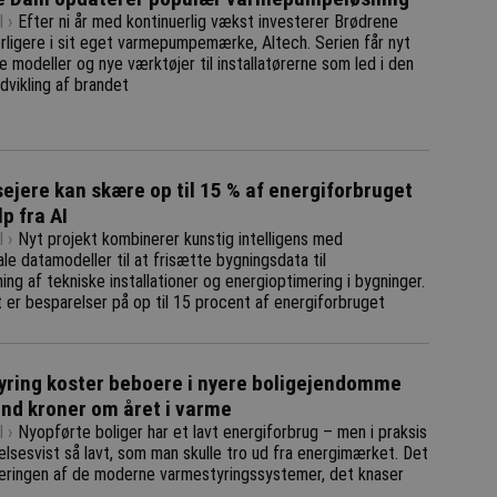
 ›
Efter ni år med kontinuerlig vækst investerer Brødrene
rligere i sit eget varmepumpemærke, Altech. Serien får nyt
re modeller og nye værktøjer til installatørerne som led i den
dvikling af brandet
ejere kan skære op til 15 % af energiforbruget
p fra AI
 ›
Nyt projekt kombinerer kunstig intelligens med
ale datamodeller til at frisætte bygningsdata til
ng af tekniske installationer og energioptimering i bygninger.
 er besparelser på op til 15 procent af energiforbruget
tyring koster beboere i nyere boligejendomme
ind kroner om året i varme
 ›
Nyopførte boliger har et lavt energiforbrug – men i praksis
lsesvist så lavt, som man skulle tro ud fra energimærket. Det
steringen af de moderne varmestyringssystemer, det knaser