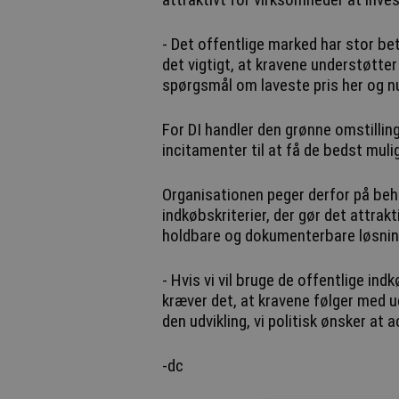
- Det offentlige marked har stor be
det vigtigt, at kravene understøtter
spørgsmål om laveste pris her og nu
For DI handler den grønne omstillin
incitamenter til at få de bedst muli
Organisationen peger derfor på be
indkøbskriterier, der gør det attrakt
holdbare og dokumenterbare løsnin
- Hvis vi vil bruge de offentlige in
kræver det, at kravene følger med ud
den udvikling, vi politisk ønsker at 
-dc