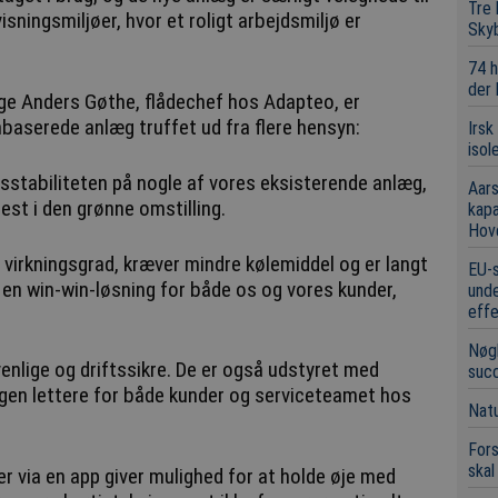
Tre
sningsmiljøer, hvor et roligt arbejdsmiljø er
Sky
74 h
der
følge Anders Gøthe, flådechef hos Adapteo, er
nbaserede anlæg truffet ud fra flere hensyn:
Irsk
isol
tsstabiliteten på nogle af vores eksisterende anlæg,
Aars
est i den grønne omstilling.
kap
Hov
virkningsgrad, kræver mindre kølemiddel og er langt
EU-s
il en win-win-løsning for både os og vores kunder,
unde
eff
Nøgl
nlige og driftssikre. De er også udstyret med
suc
agen lettere for både kunder og serviceteamet hos
Natu
Fors
skal
 via en app giver mulighed for at holde øje med