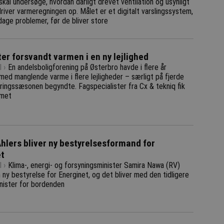
 skal undersøge, hvordan dårligt drevet ventilation og usynligt
river varmeregningen op. Målet er et digitalt varslingssystem,
age problemer, før de bliver store
ter forsvandt varmen i en ny lejlighed
 ›
En andelsboligforening på Østerbro havde i flere år
ed manglende varme i flere lejligheder – særligt på fjerde
yringssæsonen begyndte. Fagspecialister fra Cx & tekniq fik
emet
lers bliver ny bestyrelsesformand for
et
 ›
Klima-, energi- og forsyningsminister Samira Nawa (RV)
ny bestyrelse for Energinet, og det bliver med den tidligere
nister for bordenden