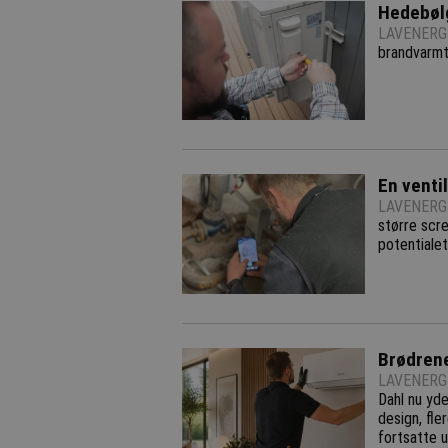
Hedebølg
LAVENERGI
brandvarmt 
En ventil
LAVENERGI
større scr
potentialet
Brødren
LAVENERGI
Dahl nu yde
design, fle
fortsatte u