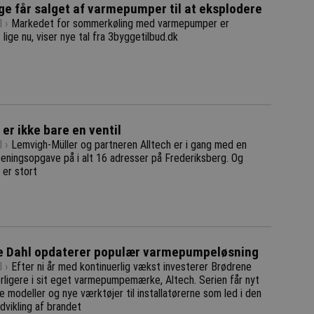
e får salget af varmepumper til at eksplodere
 ›
Markedet for sommerkøling med varmepumper er
lige nu, viser nye tal fra 3byggetilbud.dk
 er ikke bare en ventil
 ›
Lemvigh-Müller og partneren Alltech er i gang med en
eeningsopgave på i alt 16 adresser på Frederiksberg. Og
 er stort
e Dahl opdaterer populær varmepumpeløsning
 ›
Efter ni år med kontinuerlig vækst investerer Brødrene
rligere i sit eget varmepumpemærke, Altech. Serien får nyt
re modeller og nye værktøjer til installatørerne som led i den
dvikling af brandet