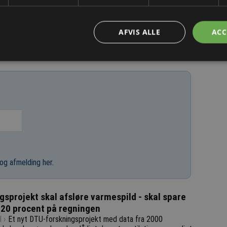
20/2 2025
AFVIS ALLE
ACC
og afmelding her
.
gsprojekt skal afsløre varmespild - skal spare
20 procent på regningen
 ›
Et nyt DTU-forskningsprojekt med data fra 2000