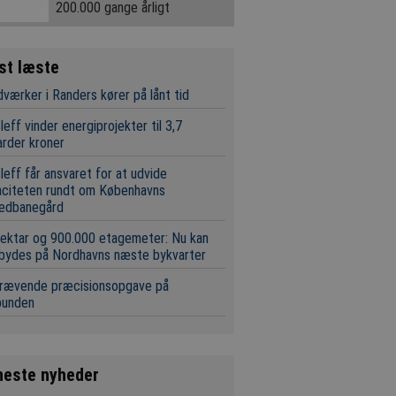
200.000 gange årligt
st læste
værker i Randers kører på lånt tid
leff vinder energiprojekter til 3,7
iarder kroner
leff får ansvaret for at udvide
aciteten rundt om Københavns
edbanegård
ektar og 900.000 etagemeter: Nu kan
 bydes på Nordhavns næste bykvarter
krævende præcisionsopgave på
bunden
neste nyheder