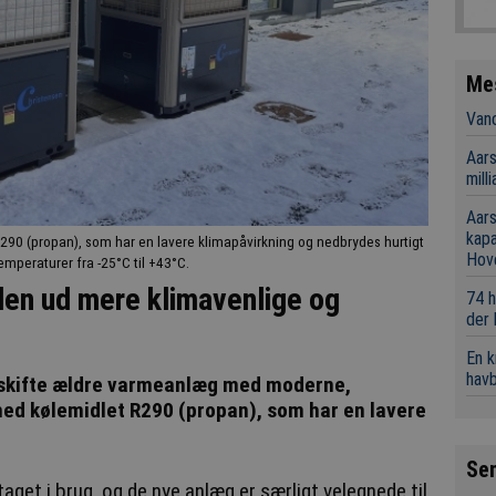
Me
Vand
Aars
mill
Aars
kap
90 (propan), som har en lavere klimapåvirkning og nedbrydes hurtigt
Hov
mperaturer fra -25°C til +43°C.
en ud mere klimavenlige og
74 h
der
En 
hav
dskifte ældre varmeanlæg med moderne,
 kølemidlet R290 (propan), som har en lavere
Se
aget i brug, og de nye anlæg er særligt velegnede til