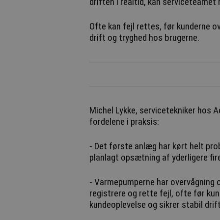
driften i realtid, kan serviceteamet
Ofte kan fejl rettes, før kunderne 
drift og tryghed hos brugerne.
Michel Lykke, servicetekniker hos A
fordelene i praksis:
- Det første anlæg har kørt helt prob
planlagt opsætning af yderligere fir
- Varmepumperne har overvågning og f
registrere og rette fejl, ofte før 
kundeoplevelse og sikrer stabil drift