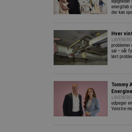
lejligheder
energitab d
der kan opd
Hver vin
LAVENERGI
problemer m
sal – når f
løst probl
Tommy Ah
Energin
LAVENERGI
udpeger en 
Venstre-mi