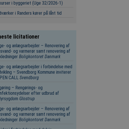
urser i byggeriet (Uge 32/2026-1)
værker i Randers kører på lånt tid
este licitationer
e- og anlægsarbejder – Renovering af
svand- og varmerør samt renovering af
kledninger
Boligkontoret Danmark
e- og anlægsarbejder i forbindelse med
vikling – Svendborg Kommune inviterer
 OPEN CALL
Svendborg
øring – Rengørings- og
nfektionsydelser efter udbrud af
dyrsygdom
Glostrup
e- og anlægsarbejder – Renovering af
svand- og varmerør samt renovering af
kledninger
Boligkontoret Danmark