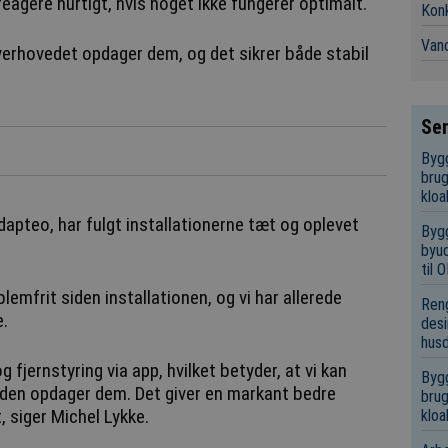
 reagere hurtigt, hvis noget ikke fungerer optimalt.
Konk
Vand
overhovedet opdager dem, og det sikrer både stabil
Sen
Bygg
brug
kloa
dapteo, har fulgt installationerne tæt og oplevet
Bygg
byud
til
lemfrit siden installationen, og vi har allerede
Reng
e.
desi
hus
jernstyring via app, hvilket betyder, at vi kan
Bygg
kunden opdager dem. Det giver en markant bedre
brug
, siger Michel Lykke.
kloa