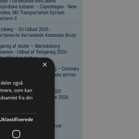
jder i forbindelse med delvis
rjordiske bybaner – Copenhagen - New
oline, M5 Transportation System
enhavn S
rydning – EU-Udbud 2026 -
tertjeneste Kerteminde Kommune
Broby
øring af skoler – Marselisborg
asium - Udbud af Rengøring 2026 -
valifikation
Aarhus
×
ægsarbejde: kørestrømsanlæg – Catenary
em - Electrification New railway across
t Funen
København V
i deler også
rtnere, som kan
eniørvirksomhed – PA-TPD.R003
meaftale om konsulentstøtte 2026,
dsamlet fra din
, 2028 og 2029 til ’Pulje til
lprojekter’
København V
Uklassificerede
niørvirksomhed – 2090.R01
lrådgivning Nødspor E20 Korsør ­
melev
København V