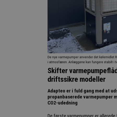
De nye varmepumper anvender det kølemidlet R2
i atmosfæren. Anlæggene kan fungere stabilt i te
Skifter varmepumpeflåd
driftssikre modeller
Adapteo er i fuld gang med at u
propanbaserede varmepumper med
CO2-udedning
De første varmepumper er allerede t