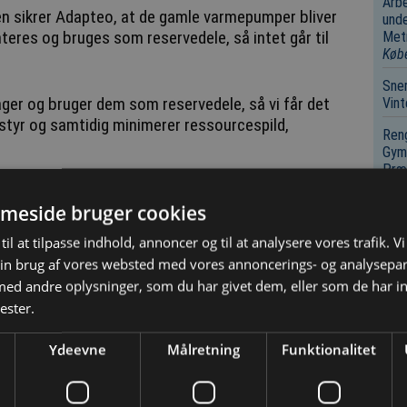
Arbe
en sikrer Adapteo, at de gamle varmepumper bliver
unde
eres og bruges som reservedele, så intet går til
Metr
Køb
Sne
ager og bruger dem som reservedele, så vi får det
Vin
styr og samtidig minimerer ressourcespild,
Reng
Gymn
Præk
er med kølemidlet R290 (propan) som en del af en
Anl
meside bruger cookies
omheden forventer, at strengere miljøkrav i
syst
ergang til mere klimavenlige løsninger, og her
Wes
til at tilpasse indhold, annoncer og til at analysere vores trafik. V
in brug af vores websted med vores annoncerings- og analysepa
Ing
Ram
d andre oplysninger, som du har givet dem, eller som de har in
 forrest med de mest driftssikre og miljøvenlige
2027
ester.
vestering i både vores kunders og vores egen
cyke
Ydeevne
Målretning
Funktionalitet
Inge
Tota
Vem