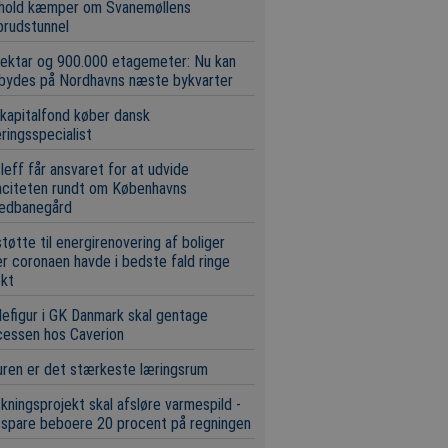
 hold kæmper om Svanemøllens
brudstunnel
ektar og 900.000 etagemeter: Nu kan
 bydes på Nordhavns næste bykvarter
 kapitalfond køber dansk
eringsspecialist
leff får ansvaret for at udvide
aciteten rundt om Københavns
edbanegård
tøtte til energirenovering af boliger
r coronaen havde i bedste fald ringe
ekt
efigur i GK Danmark skal gentage
cessen hos Caverion
ren er det stærkeste læringsrum
kningsprojekt skal afsløre varmespild -
 spare beboere 20 procent på regningen