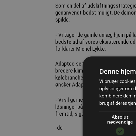
Som en del af udskiftningsstrategi
genanvendt bedst muligt. De demont
spilde.
- Vi tager de gamle anlæg hjem på l
bedste ud af vores eksisterende ud
forklarer Michel Lykke.
Adapteo ser skiftet mod varmepump
Denne hjem
bredere klimavenlig strategi. Virks
kølebranchen vil drive en generel ov
Vi bruger cookies 
ønsker Adapteo at være på forkant.
oplysninger om d
kombinere dem me
- Vi vil gerne være ansvarlige og gå
brug af deres tjen
løsninger på markedet. Det er en in
fremtid, siger Anders Gøthe.
Absolut
nødvendige
-dc