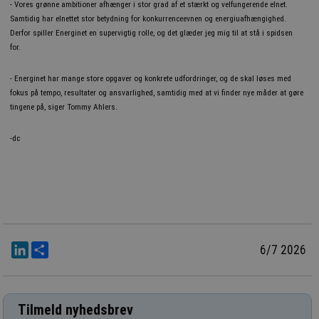
- Vores grønne ambitioner afhænger i stor grad af et stærkt og velfungerende elnet.
Samtidig har elnettet stor betydning for konkurrenceevnen og energiuafhængighed.
Derfor spiller Energinet en supervigtig rolle, og det glæder jeg mig til at stå i spidsen
for.
- Energinet har mange store opgaver og konkrete udfordringer, og de skal løses med
fokus på tempo, resultater og ansvarlighed, samtidig med at vi finder nye måder at gøre
tingene på, siger Tommy Ahlers.
-dc
LinkedIn
Del
6/7 2026
Tilmeld nyhedsbrev