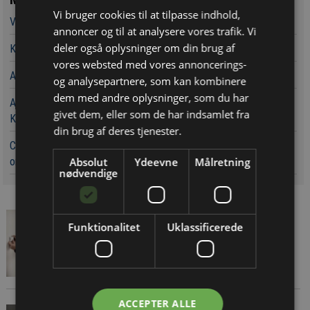
Vi bruger cookies til at tilpasse indhold,
Vandværker i Randers kører på lånt tid
annoncer og til at analysere vores trafik. Vi
deler også oplysninger om din brug af
Kaospilot skal skabe kreative arkitektledere i Aarhus
vores websted med vores annoncerings-
Aarsleff vinder energiprojekter til 3,7 milliarder kroner
og analysepartnere, som kan kombinere
dem med andre oplysninger, som du har
Aarsleff får ansvaret for at udvide kapaciteten rundt om
givet dem, eller som de har indsamlet fra
Københavns Hovedbanegård
din brug af deres tjenester.
Chef i Forsvarets Materiel- og Indkøbsstyrelse tiltalt for
Absolut
Ydeevne
Målretning
omfattende og grov millionsvig
nødvendige
Forskningsprojekt skal
Funktionalitet
Uklassificerede
afsløre varmespild - skal
spare beboere 20 procent på
regningen
ACCEPTER ALLE