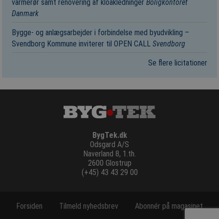
varmerør samt renovering af kloakledninger
Boligkontoret
Danmark
Bygge- og anlægsarbejder i forbindelse med byudvikling –
Svendborg Kommune inviterer til OPEN CALL
Svendborg
Se flere licitationer
BygTek.dk
Odsgard A/S
Naverland 8, 1.th.
2600 Glostrup
(+45) 43 43 29 00
Forsiden
Tilmeld nyhedsbrev
Abonnér på magasinet