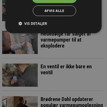
Hver vinter forsvandt
varmen i en ny lejlighed
AFVIS ALLE
VIS DETALJER
Hedebølge får salget af
varmepumper til at
eksplodere
En ventil er ikke bare en
ventil
Brødrene Dahl opdaterer
populær varmepumpeløsning